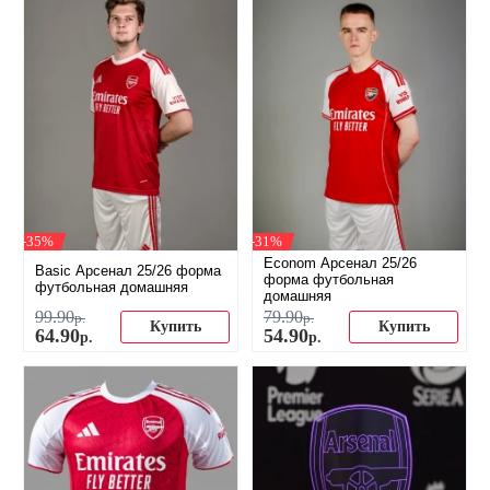
-35%
-31%
Econom Арсенал 25/26
Basic Арсенал 25/26 форма
форма футбольная
футбольная домашняя
домашняя
99
.
90
79
.
90
р.
р.
Купить
Купить
64
.
90
54
.
90
р.
р.