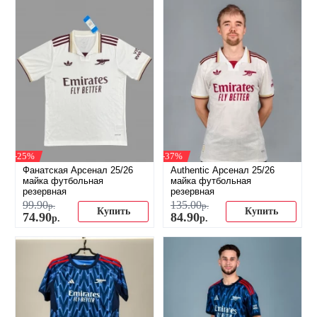
-25%
-37%
Фанатская Арсенал 25/26
Authentic Арсенал 25/26
майка футбольная
майка футбольная
резервная
резервная
99
.
90
135
.
00
р.
р.
Купить
Купить
74
.
90
84
.
90
р.
р.