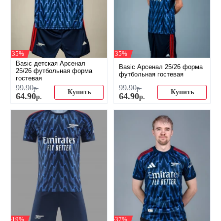
-35%
-35%
Basic детская Арсенал
Basic Арсенал 25/26 форма
25/26 футбольная форма
футбольная гостевая
гостевая
99
.
90
99
.
90
р.
р.
Купить
Купить
64
.
90
64
.
90
р.
р.
-19%
-37%