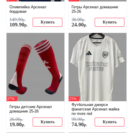
Олимпийка Арсенал
Гетры Арсенал домашние
бордовая
25-26
149
.
90
36
.
00
р.
р.
Купить
Купить
109
.
90
24
.
00
р.
р.
-27%
-25%
Футбольная джерси
Гетры детские Арсенал
фанатская Арсенал майка
домашние 25-26
no more red
26
.
00
99
.
90
р.
р.
Купить
Купить
19
.
00
74
.
90
р.
р.