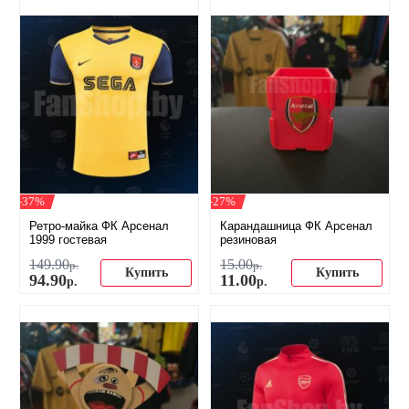
-37%
-27%
Ретро-майка ФК Арсенал
Карандашница ФК Арсенал
1999 гостевая
резиновая
149
.
90
15
.
00
р.
р.
Купить
Купить
94
.
90
11
.
00
р.
р.