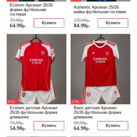
Econom Арсенал 25/26
Authentic Арсенал 25/26
форма футбольная
майка футбольная гостевая
гостевая
79
.
90
135
.
00
р.
р.
Купить
Купить
64
.
90
84
.
90
р.
р.
-31%
-35%
Econom детская Арсенал
Basic детская Арсенал
25/26 футбольная форма
25/26 футбольная форма
домашняя
домашняя
79
.
90
99
.
90
р.
р.
Купить
Купить
54
.
90
64
.
90
р.
р.