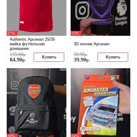
-37%
-33%
Authentic Арсенал 25/26
майка футбольная
3D ночник Арсенал
домашняя
135
.
00
59
.
90
р.
р.
Купить
Купить
84
.
90
39
.
90
р.
р.
-38%
-34%