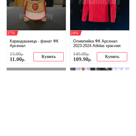
-27%
-24%
Карандашница - фанат ФК
Олимпийка ФК Арсенал
Арсенал
2023-2024 Adidas красная
15
.
00
145
.
00
р.
р.
Купить
Купить
11
.
00
109
.
90
р.
р.
-25%
-17%