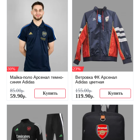
-30%
-23%
Майка-поло Арсенал темно-
Ветровка ФК Арсенал
синяя Adidas
Adidas цветная
85
.
00
155
.
00
р.
р.
Купить
Купить
59
.
90
119
.
90
р.
р.