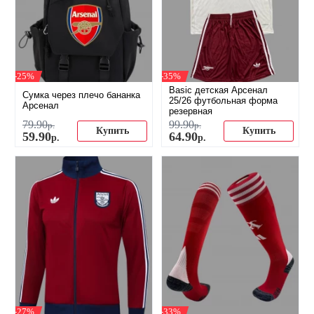
-25%
-35%
Basic детская Арсенал
Сумка через плечо бананка
25/26 футбольная форма
Арсенал
резервная
79
.
90
99
.
90
р.
р.
Купить
Купить
59
.
90
64
.
90
р.
р.
-27%
-33%