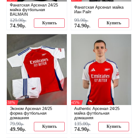
Фанатская Арсенал 24/25
Фанатская Арсенал майка
майка футбольная
Иан Райт
BALMAIN
129
.
90
99
.
90
р.
р.
Купить
Купить
74
.
90
74
.
90
р.
р.
-38%
-45%
Эконом Арсенал 24/25
Authentic Арсенал 24/25
форма футбольная
майка футбольная
домашняя
домашняя
79
.
90
135
.
00
р.
р.
Купить
Купить
49
.
90
74
.
90
р.
р.