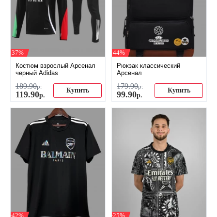
-37%
-44%
Костюм взрослый Арсенал
Рюкзак классический
черный Adidas
Арсенал
189
.
90
179
.
90
р.
р.
Купить
Купить
119
.
90
99
.
90
р.
р.
-42%
-25%