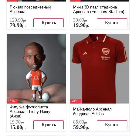
Рюкзак повседневный
Мини 3D пазл стадиона
Арсенал
Арсенал (Emirates Stadium)
129
.
90
30
.
00
р.
р.
Купить
Купить
79
.
90
19
.
90
р.
р.
-25%
-30%
Фигурка футболиста
Майка-поло Арсенал
Арсенал Thierry Henry
бордовая Adidas
(Анри)
19
.
90
85
.
00
р.
р.
Купить
Купить
15
.
00
59
.
90
р.
р.