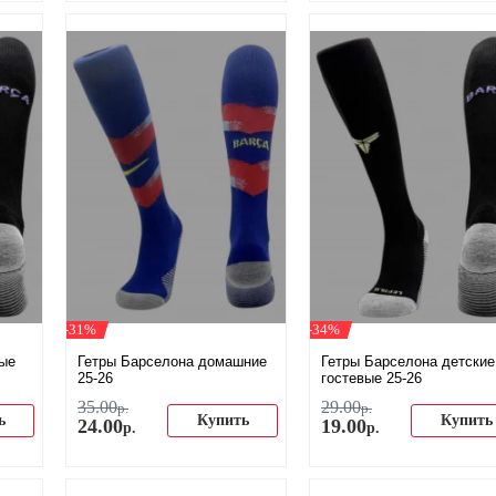
-31%
-34%
вые
Гетры Барселона домашние
Гетры Барселона детские
25-26
гостевые 25-26
35
.
00
29
.
00
р.
р.
ь
Купить
Купить
24
.
00
19
.
00
р.
р.