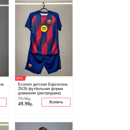
-38%
на
Econom детская Барселона
25/26 футбольная форма
домашняя (распродажа)
79
.
90
р.
Купить
49
.
90
р.