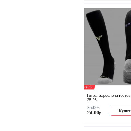
-31%
Гетры Барселона госте
25-26
35
.
00
р.
Купит
24
.
00
р.