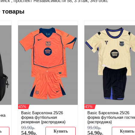
Минск , проспект Независимости 58, 3 этаж, 349 бокс
 товары
-45%
-45%
Basic Барселона 25/26
Basic Барселона 25/26
нка
форма футбольная
форма футбольная госте
резервная (распродажа)
(распродажа)
99
.
90
99
.
90
р.
р.
ь
Купить
Купить
54
.
90
54
.
90
р.
р.