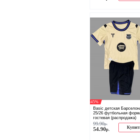
-45%
Basic детская Барселон
25/26 футбольная форм
гостевая (распродажа)
99
.
90
р.
Купит
54
.
90
р.