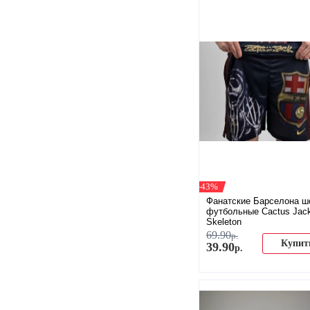
-43%
Фанатские Барселона ш
футбольные Cactus Jac
Skeleton
69
.
90
р.
Купит
39
.
90
р.