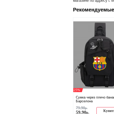
магазине
по адресу г. 
Рекомендуемые
-25%
Сумка через плечо бана
Барселона
79
.
90
р.
Купит
59
.
90
р.