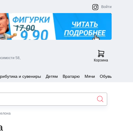
Войти
исимости 58,
Корзина
рибутика и сувениры
Детям
Вратарю
Мячи
Обувь
селона
а