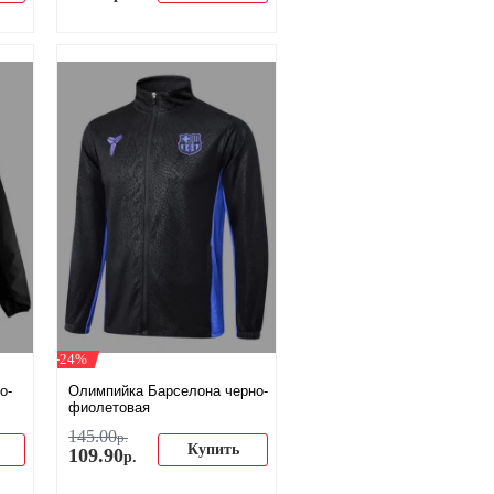
-24%
о-
Олимпийка Барселона черно-
фиолетовая
145
.
00
р.
Купить
109
.
90
р.