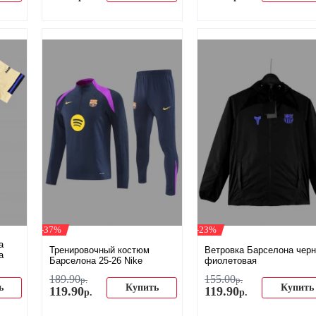
-37%
-23%
а
Тренировочный костюм
Ветровка Барселона черн
а
Барселона 25-26 Nike
фиолетовая
189
.
90
155
.
00
р.
р.
ь
Купить
Купить
119
.
90
119
.
90
р.
р.