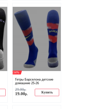
-34%
Гетры Барселона детские
домашние 25-26
29
.
00
р.
Купить
19
.
00
р.