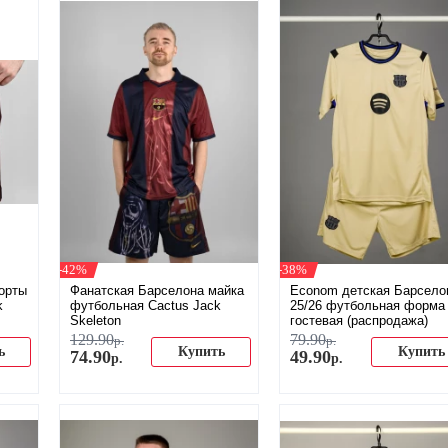
-42%
-38%
орты
Фанатская Барселона майка
Econom детская Барсело
k
футбольная Cactus Jack
25/26 футбольная форма
Skeleton
гостевая (распродажа)
129
.
90
79
.
90
р.
р.
ь
Купить
Купить
74
.
90
49
.
90
р.
р.