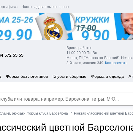
ертификат
Часто задаваемые вопросы
Время работы:
11:00-20:00 Пн-Вс
44 572 55 55
Минск, ТЦ "Московско-Венский", Незав
3-й этаж, магазин 349.
Как проехать
д
Форма без логотипов
Клубы и сборные
Форма и одежда
Ат
Сумки, рюкзаки, торбы клуба Барселона
Рюкзак классический цветной Бар
ассический цветной Барселон