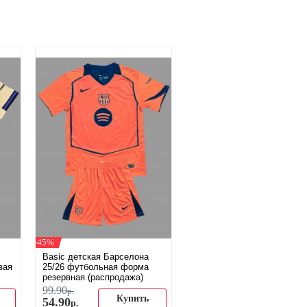
-45%
Basic детская Барселона
вая
25/26 футбольная форма
резервная (распродажа)
99
.
90
р.
Купить
54
.
90
р.