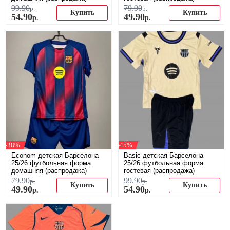
99
.
90
79
.
90
р.
р.
Купить
Купить
54
.
90
49
.
90
р.
р.
-38%
-45%
Econom детская Барселона
Basic детская Барселона
25/26 футбольная форма
25/26 футбольная форма
домашняя (распродажа)
гостевая (распродажа)
79
.
90
99
.
90
р.
р.
Купить
Купить
49
.
90
54
.
90
р.
р.