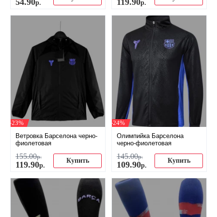
54
.
90
119
.
90
р.
р.
-23%
-24%
Ветровка Барселона черно-
Олимпийка Барселона
фиолетовая
черно-фиолетовая
155
.
00
145
.
00
р.
р.
Купить
Купить
119
.
90
109
.
90
р.
р.