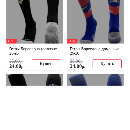
-31%
-31%
Гетры Барселона гостевые
Гетры Барселона домашние
25-26
25-26
35
.
00
35
.
00
р.
р.
Купить
Купить
24
.
00
24
.
00
р.
р.