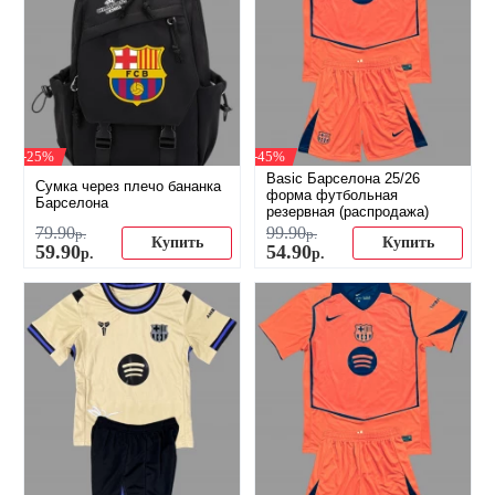
-25%
-45%
Basic Барселона 25/26
Сумка через плечо бананка
форма футбольная
Барселона
резервная (распродажа)
79
.
90
99
.
90
р.
р.
Купить
Купить
59
.
90
54
.
90
р.
р.