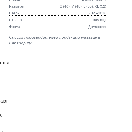
Размеры
S (46), M (48), L (50), XL (52)
Сезон
2025-2026
Страна
Таиланд
Форма
Домашняя
Список производителей продукции магазина
Fanshop.by
ается
вают
а.