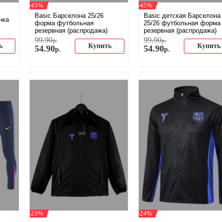
-45%
-45%
Basic Барселона 25/26
Basic детская Барселона
нка
форма футбольная
25/26 футбольная форма
резервная (распродажа)
резервная (распродажа)
99
.
90
99
.
90
р.
р.
ь
Купить
Купить
54
.
90
54
.
90
р.
р.
-23%
-24%