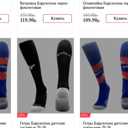
Ветровка Барселона черно-
Олимпийка Барселона че
фиолетовая
фиолетовая
155
.
00
145
.
00
р.
р.
ь
Купить
Купить
119
.
90
109
.
90
р.
р.
-34%
-34%
ние
Гетры Барселона детские
Гетры Барселона детские
гостевые 25-26
домашние 25-26