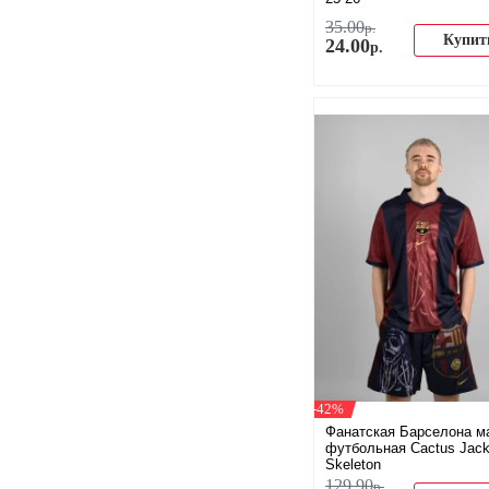
35
.
00
р.
Купит
24
.
00
р.
-42%
Фанатская Барселона м
футбольная Cactus Jac
Skeleton
129
.
90
р.