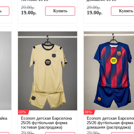
29
.
00
29
.
00
р.
р.
ь
Купить
Купить
19
.
00
19
.
00
р.
р.
-38%
-38%
айка
Econom детская Барселона
Econom детская Барсело
k
25/26 футбольная форма
25/26 футбольная форма
гостевая (распродажа)
домашняя (распродажа)
79
.
90
79
.
90
р.
р.