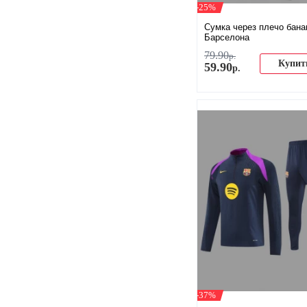
-25%
Сумка через плечо бана
Барселона
79
.
90
р.
Купит
59
.
90
р.
-37%