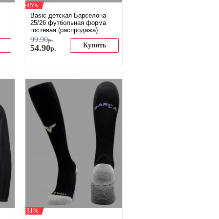
-45%
Basic детская Барселона
25/26 футбольная форма
гостевая (распродажа)
99
.
90
р.
Купить
54
.
90
р.
-31%