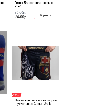
рно-
Гетры Барселона гостевые
25-26
35
.
00
р.
Купить
24
.
00
р.
-43%
Фанатские Барселона шорты
футбольные Cactus Jack