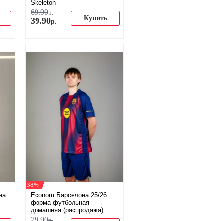
Skeleton
69
.
90
р.
Купить
39
.
90
р.
-38%
на
Econom Барселона 25/26
форма футбольная
домашняя (распродажа)
79
.
90
р.