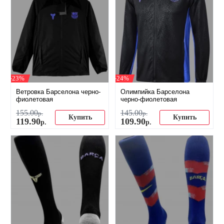
-23%
-24%
Ветровка Барселона черно-
Олимпийка Барселона
фиолетовая
черно-фиолетовая
155
.
00
145
.
00
р.
р.
Купить
Купить
119
.
90
109
.
90
р.
р.