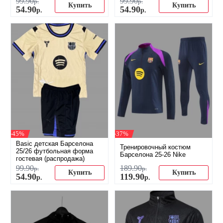
99
.
90
99
.
90
р.
р.
Купить
Купить
54
.
90
54
.
90
р.
р.
-45%
-37%
Basic детская Барселона
Тренировочный костюм
25/26 футбольная форма
Барселона 25-26 Nike
гостевая (распродажа)
99
.
90
189
.
90
р.
р.
Купить
Купить
54
.
90
119
.
90
р.
р.