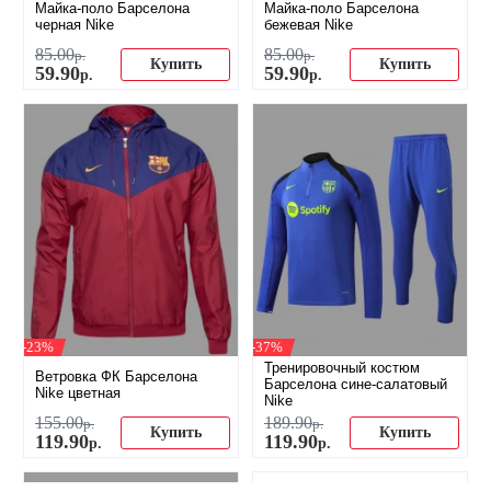
Майка-поло Барселона
Майка-поло Барселона
черная Nike
бежевая Nike
85
.
00
85
.
00
р.
р.
Купить
Купить
59
.
90
59
.
90
р.
р.
-23%
-37%
Тренировочный костюм
Ветровка ФК Барселона
Барселона сине-салатовый
Nike цветная
Nike
155
.
00
189
.
90
р.
р.
Купить
Купить
119
.
90
119
.
90
р.
р.