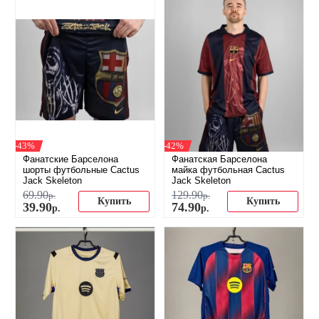
-43%
-42%
Фанатские Барселона
Фанатская Барселона
шорты футбольные Cactus
майка футбольная Cactus
Jack Skeleton
Jack Skeleton
69
.
90
129
.
90
р.
р.
Купить
Купить
39
.
90
74
.
90
р.
р.