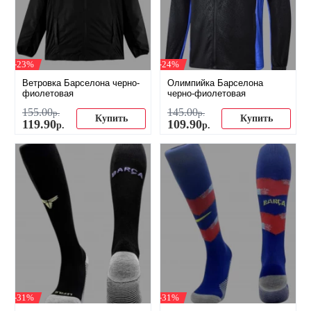
-23%
-24%
Ветровка Барселона черно-
Олимпийка Барселона
фиолетовая
черно-фиолетовая
155
.
00
145
.
00
р.
р.
Купить
Купить
119
.
90
109
.
90
р.
р.
-31%
-31%