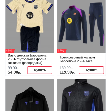
-45%
-37%
Basic детская Барселона
Тренировочный костюм
25/26 футбольная форма
Барселона 25-26 Nike
гостевая (распродажа)
99
.
90
189
.
90
р.
р.
Купить
Купить
54
.
90
119
.
90
р.
р.