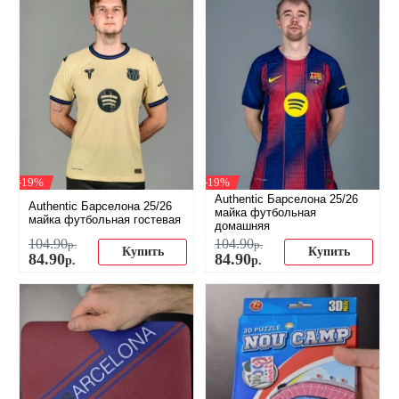
-19%
-19%
Authentic Барселона 25/26
Authentic Барселона 25/26
майка футбольная
майка футбольная гостевая
домашняя
104
.
90
104
.
90
р.
р.
Купить
Купить
84
.
90
84
.
90
р.
р.