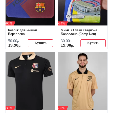
-60%
-34%
Коврик для мышки
Мини 3D пазл стадиона
Барселона
Барселона (Camp Nou)
50
.
00
30
.
00
р.
р.
Купить
Купить
19
.
90
19
.
90
р.
р.
-30%
-30%