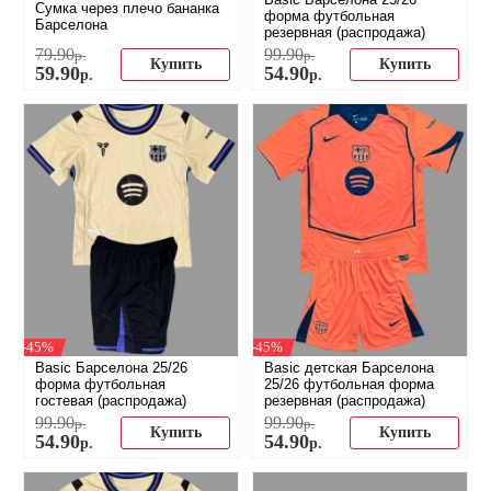
Сумка через плечо бананка
форма футбольная
Барселона
резервная (распродажа)
79
.
90
99
.
90
р.
р.
Купить
Купить
59
.
90
54
.
90
р.
р.
-45%
-45%
Basic Барселона 25/26
Basic детская Барселона
форма футбольная
25/26 футбольная форма
гостевая (распродажа)
резервная (распродажа)
99
.
90
99
.
90
р.
р.
Купить
Купить
54
.
90
54
.
90
р.
р.