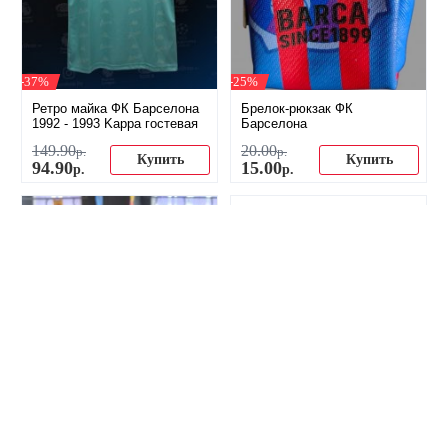
-37%
-25%
Ретро майка ФК Барселона
Брелок-рюкзак ФК
1992 - 1993 Kappa гостевая
Барселона
149
.
90
20
.
00
р.
р.
Купить
Купить
94
.
90
15
.
00
р.
р.
-17%
-29%
Термос ФК Барселона