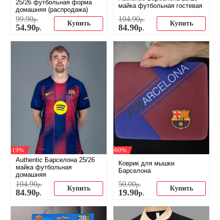
25/26 футбольная форма
майка футбольная гостевая
домашняя (распродажа)
99
.
90
104
.
90
р.
р.
Купить
Купить
54
.
90
84
.
90
р.
р.
-19%
-60%
Authentic Барселона 25/26
Коврик для мышки
майка футбольная
Барселона
домашняя
104
.
90
50
.
00
р.
р.
Купить
Купить
84
.
90
19
.
90
р.
р.