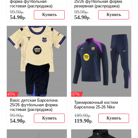
форма футбольная
25/26 футбольная форма
гостевая (распродажа)
резервная (распродажа)
99
.
90
99
.
90
р.
р.
Купить
Купить
54
.
90
54
.
90
р.
р.
-45%
-37%
Basic детская Барселона
Тренировочный костюм
25/26 футбольная форма
Барселона 25-26 Nike
гостевая (распродажа)
99
.
90
189
.
90
р.
р.
Купить
Купить
54
.
90
119
.
90
р.
р.