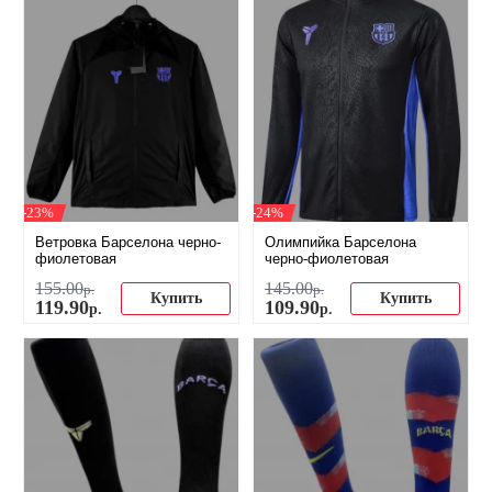
-23%
-24%
Ветровка Барселона черно-
Олимпийка Барселона
фиолетовая
черно-фиолетовая
155
.
00
145
.
00
р.
р.
Купить
Купить
119
.
90
109
.
90
р.
р.