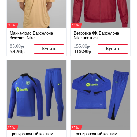
-30%
-23%
Майка-поло Барселона
Ветровка ФК Барселона
бежевая Nike
Nike цветная
85
.
00
155
.
00
р.
р.
Купить
Купить
59
.
90
119
.
90
р.
р.
-37%
-27%
Тренировочный костюм
Тренировочный костюм