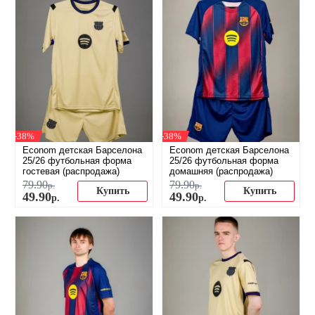
-38%
-38%
Econom детская Барселона
Econom детская Барселона
25/26 футбольная форма
25/26 футбольная форма
гостевая (распродажа)
домашняя (распродажа)
79
.
90
79
.
90
р.
р.
Купить
Купить
49
.
90
49
.
90
р.
р.