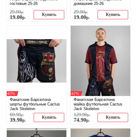
гостевые 25-26
домашние 25-26
29
.
00
29
.
00
р.
р.
Купить
Купить
19
.
00
19
.
00
р.
р.
-43%
-42%
Фанатские Барселона
Фанатская Барселона
шорты футбольные Cactus
майка футбольная Cactus
Jack Skeleton
Jack Skeleton
69
.
90
129
.
90
р.
р.
Купить
Купить
39
.
90
74
.
90
р.
р.