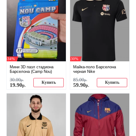
-34%
-30%
Мини 3D пазл стадиона
Майка-поло Барселона
Барселона (Camp Nou)
черная Nike
30
.
00
85
.
00
р.
р.
Купить
Купить
19
.
90
59
.
90
р.
р.