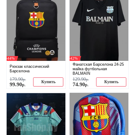
-44%
-42%
Фанатская Барселона 24-25
Рюкзак классический
майка футбольная
Барселона
BALMAIN
179
.
90
129
.
90
р.
р.
Купить
Купить
99
.
90
74
.
90
р.
р.