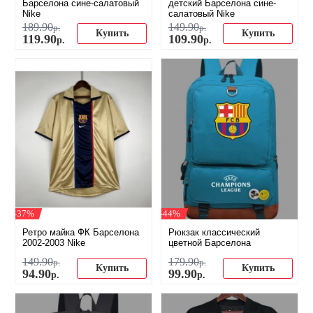
Барселона сине-салатовый
детский Барселона сине-
Nike
салатовый Nike
189
.
90
149
.
90
р.
р.
Купить
Купить
119
.
90
109
.
90
р.
р.
-37%
-44%
Ретро майка ФК Барселона
Рюкзак классический
2002-2003 Nike
цветной Барселона
149
.
90
179
.
90
р.
р.
Купить
Купить
94
.
90
99
.
90
р.
р.