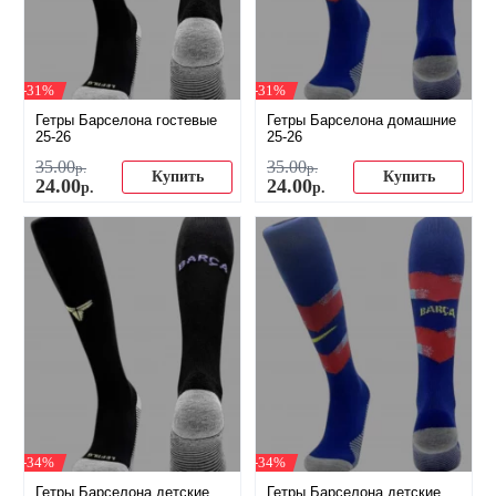
-31%
-31%
Гетры Барселона гостевые
Гетры Барселона домашние
25-26
25-26
35
.
00
35
.
00
р.
р.
Купить
Купить
24
.
00
24
.
00
р.
р.
-34%
-34%
Гетры Барселона детские
Гетры Барселона детские