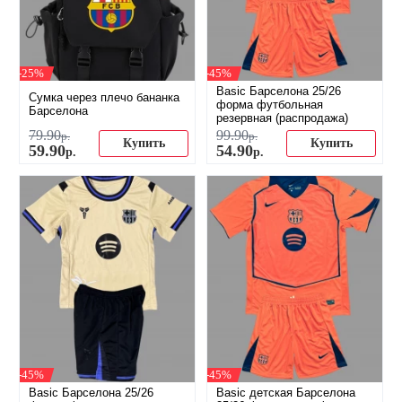
-25%
-45%
Basic Барселона 25/26
Сумка через плечо бананка
форма футбольная
Барселона
резервная (распродажа)
79
.
90
99
.
90
р.
р.
Купить
Купить
59
.
90
54
.
90
р.
р.
-45%
-45%
Basic Барселона 25/26
Basic детская Барселона