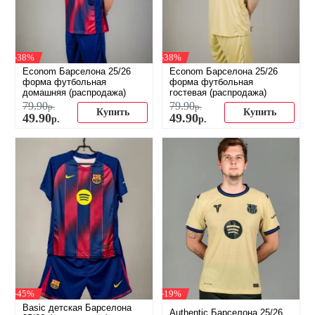
-38%
-38%
Econom Барселона 25/26
Econom Барселона 25/26
форма футбольная
форма футбольная
домашняя (распродажа)
гостевая (распродажа)
79
.
90
79
.
90
р.
р.
Купить
Купить
49
.
90
49
.
90
р.
р.
-45%
-19%
Basic детская Барселона
Authentic Барселона 25/26