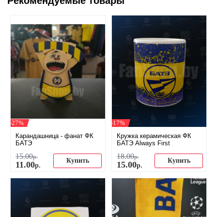
Рекомендуемые товары
-27%
-17%
Карандашница - фанат ФК
Кружка керамическая ФК
БАТЭ
БАТЭ Always First
15
.
00
18
.
00
р.
р.
Купить
Купить
11
.
00
15
.
00
р.
р.