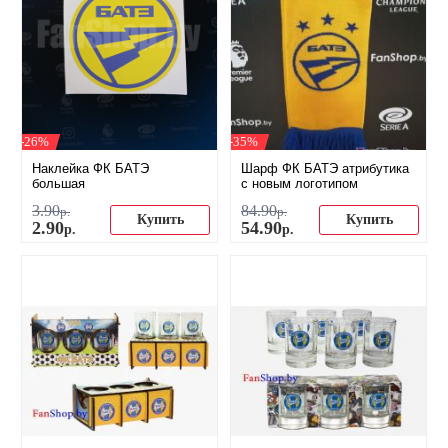
-26%
-35%
Наклейка ФК БАТЭ
Шарф ФК БАТЭ атрибутика
большая
с новым логотипом
3
.
90
84
.
90
р.
р.
Купить
Купить
2
.
90
54
.
90
р.
р.