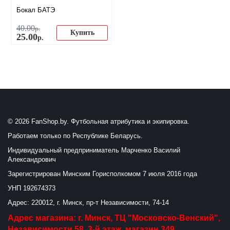
Бокал БАТЭ
40
.
00
р.
Купить
25
.
00
р.
© 2026 FanShop.by. Футбольная атрибутика и экипировка.
Работаем только по Республике Беларусь.
Индивидуальный предприниматель Марченко Василий
Александрович
Зарегистрирован Минским Горисполкомом 7 июля 2016 года
УНП 192674373
Адрес: 220012, г. Минск, пр-т Независимости, 74-14
Адрес магазина: г. Минск, ТЦ "Московско-Венский",
Независимости 58, 3-й этаж, магазин 349