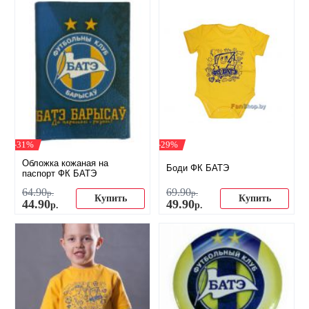
-31%
-29%
Обложка кожаная на
Боди ФК БАТЭ
паспорт ФК БАТЭ
64
.
90
69
.
90
р.
р.
Купить
Купить
44
.
90
49
.
90
р.
р.