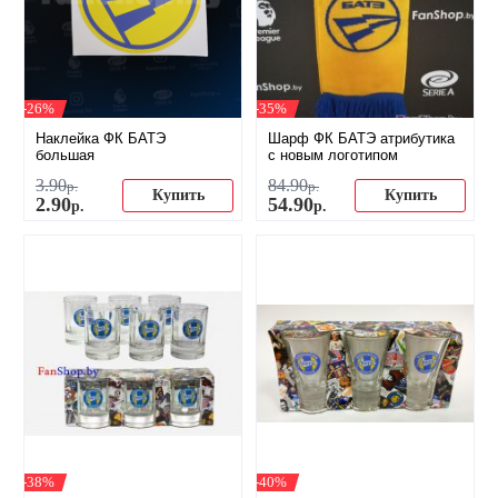
-26%
-35%
Наклейка ФК БАТЭ
Шарф ФК БАТЭ атрибутика
большая
с новым логотипом
3
.
90
84
.
90
р.
р.
Купить
Купить
2
.
90
54
.
90
р.
р.
-38%
-40%