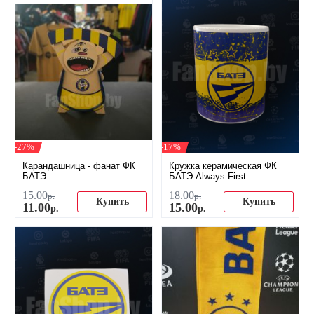
-27%
-17%
Карандашница - фанат ФК
Кружка керамическая ФК
БАТЭ
БАТЭ Always First
15
.
00
18
.
00
р.
р.
Купить
Купить
11
.
00
15
.
00
р.
р.