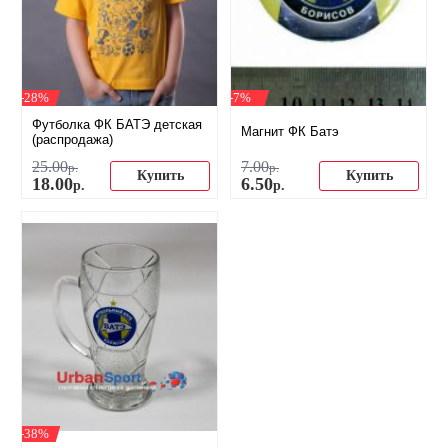
-28%
-7%
Футболка ФК БАТЭ детская
Магнит ФК Батэ
(распродажа)
25
.
00
7
.
00
р.
р.
Купить
Купить
18
.
00
6
.
50
р.
р.
-38%