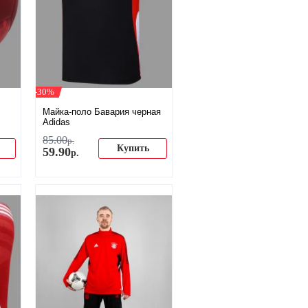
-30%
Майка-поло Бавария черная
Adidas
85
.
00
р.
Купить
59
.
90
р.