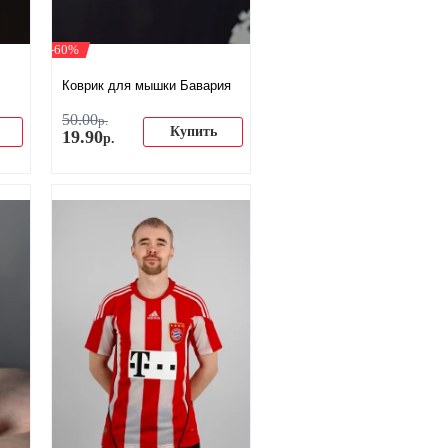
-60%
Коврик для мышки Бавария
50
.
00
р.
Купить
19
.
90
р.