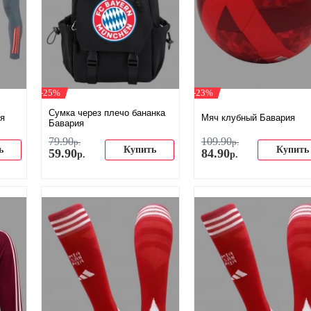
-25%
-23%
Сумка через плечо бананка
я
Мяч клубный Бавария
Бавария
79
.
90
109
.
90
р.
р.
ь
Купить
Купить
59
.
90
84
.
90
р.
р.