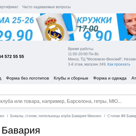
ертификат
Часто задаваемые вопросы
Время работы:
11:00-20:00 Пн-Вс
44 572 55 55
Минск, ТЦ "Московско-Венский", Незав
3-й этаж, магазин 349.
Как проехать
д
Форма без логотипов
Клубы и сборные
Форма и одежда
Ат
ен
Бокалы, стопки, пепельницы клуба Бавария Мюнхен
Стопки ФК Бава
 Бавария