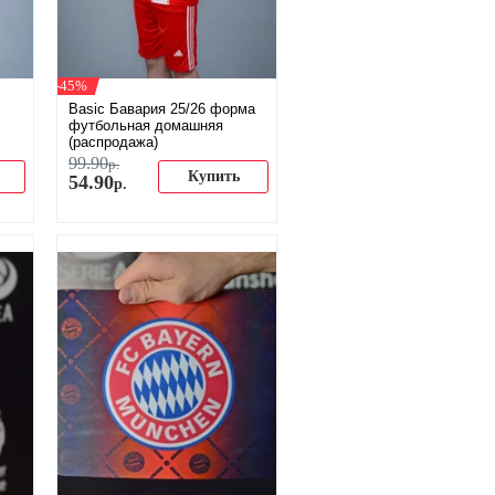
-45%
Basic Бавария 25/26 форма
футбольная домашняя
(распродажа)
99
.
90
р.
Купить
54
.
90
р.