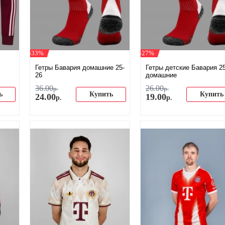
-33%
-27%
Гетры Бавария домашние 25-
Гетры детские Бавария 2
26
домашние
36
.
00
26
.
00
р.
р.
ь
Купить
Купить
24
.
00
19
.
00
р.
р.