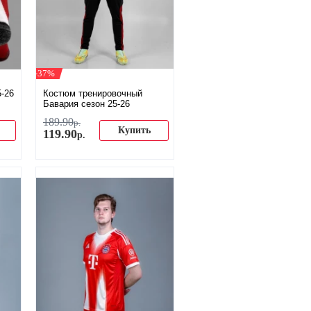
-37%
5-26
Костюм тренировочный
Бавария сезон 25-26
189
.
90
р.
Купить
119
.
90
р.