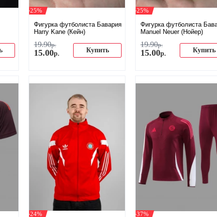
-25%
-25%
Фигурка футболиста Бавария
Фигурка футболиста Бав
Harry Kane (Кейн)
Мanuel Neuer (Нойер)
19
.
90
19
.
90
р.
р.
ь
Купить
Купить
15
.
00
15
.
00
р.
р.
-24%
-37%