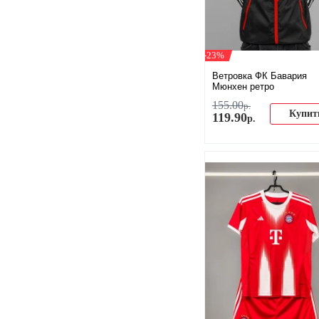
-23%
Ветровка ФК Бавария
Мюнхен ретро
155
.
00
р.
Купит
119
.
90
р.