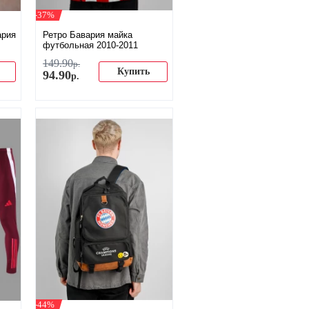
-37%
ария
Ретро Бавария майка
футбольная 2010-2011
149
.
90
р.
Купить
94
.
90
р.
-44%