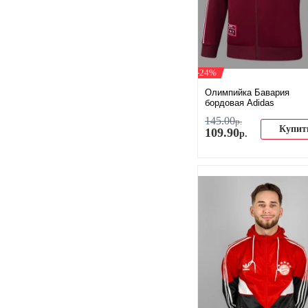
-24%
Олимпийка Бавария
бордовая Adidas
145
.
00
р.
Купит
109
.
90
р.