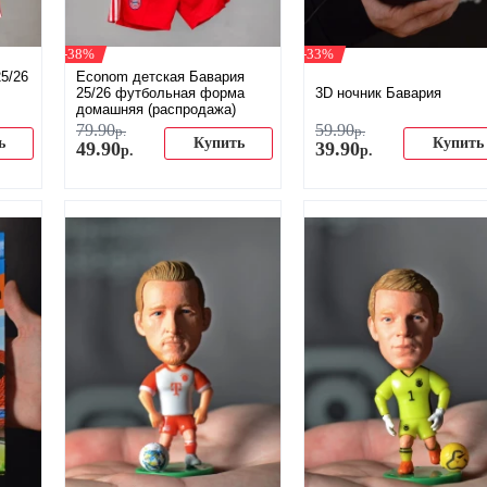
-38%
-33%
5/26
Econom детская Бавария
25/26 футбольная форма
3D ночник Бавария
домашняя (распродажа)
79
.
90
59
.
90
р.
р.
ь
Купить
Купить
49
.
90
39
.
90
р.
р.