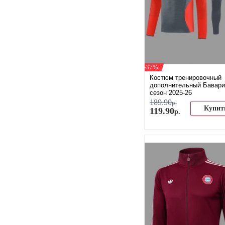
-37%
Костюм тренировочный
дополнительный Бавари
сезон 2025-26
189
.
90
р.
Купит
119
.
90
р.