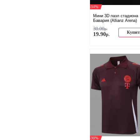
-34%
Мини 3D пазл стадиона
Бавария (Allianz Arena)
30
.
00
р.
Купит
19
.
90
р.
-30%