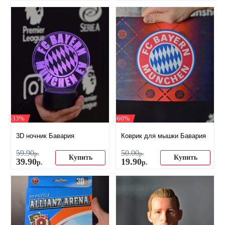
-33%
-60%
3D ночник Бавария
Коврик для мышки Бавария
59
.
90
50
.
00
р.
р.
Купить
Купить
39
.
90
19
.
90
р.
р.