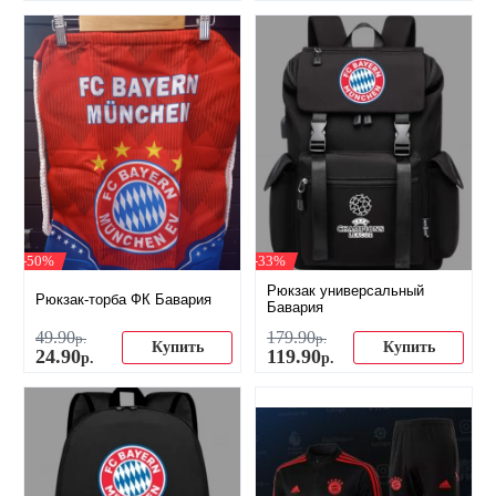
-50%
-33%
Рюкзак универсальный
Рюкзак-торба ФК Бавария
Бавария
49
.
90
179
.
90
р.
р.
Купить
Купить
24
.
90
119
.
90
р.
р.