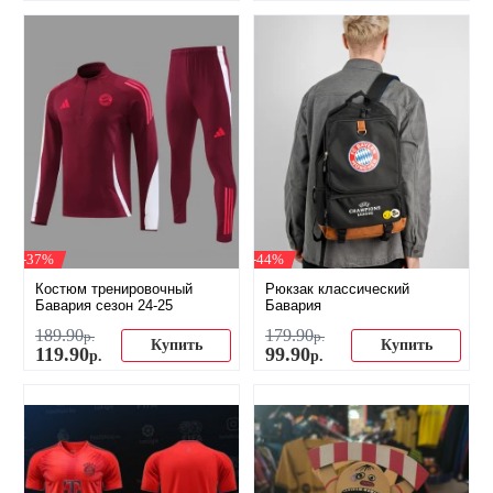
-37%
-44%
Костюм тренировочный
Рюкзак классический
Бавария сезон 24-25
Бавария
189
.
90
179
.
90
р.
р.
Купить
Купить
119
.
90
99
.
90
р.
р.