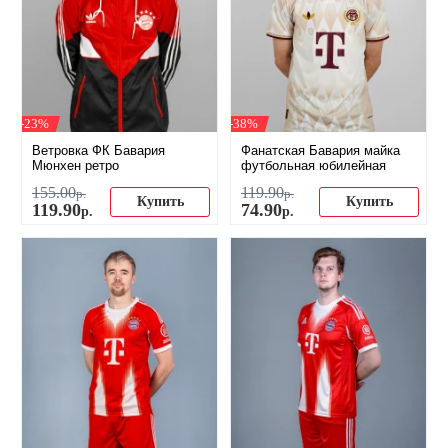
-23%
-38%
Ветровка ФК Бавария
Фанатская Бавария майка
Мюнхен ретро
футбольная юбилейная
155
.
00
119
.
90
р.
р.
Купить
Купить
119
.
90
74
.
90
р.
р.