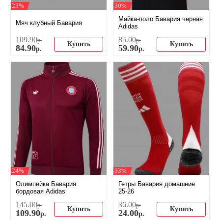
-23%
-30%
Майка-поло Бавария черная
Мяч клубный Бавария
Adidas
109
.
90
85
.
00
р.
р.
Купить
Купить
84
.
90
59
.
90
р.
р.
-24%
-33%
Олимпийка Бавария
Гетры Бавария домашние
бордовая Adidas
25-26
145
.
00
36
.
00
р.
р.
Купить
Купить
109
.
90
24
.
00
р.
р.