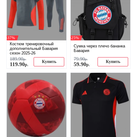
-37%
-25%
Костюм тренировочный
Сумка через плечо бананка
дополнительный Бавария
Бавария
сезон 2025-26
189
.
90
79
.
90
р.
р.
Купить
Купить
119
.
90
59
.
90
р.
р.