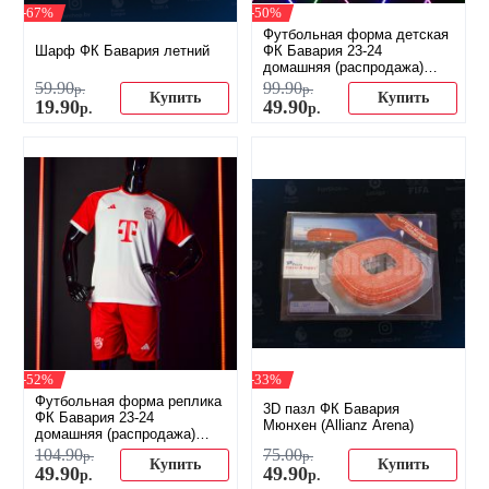
-67%
-50%
Футбольная форма детская
Шарф ФК Бавария летний
ФК Бавария 23-24
домашняя (распродажа)
(распродажа)
59
.
90
99
.
90
р.
р.
Купить
Купить
19
.
90
49
.
90
р.
р.
-52%
-33%
Футбольная форма реплика
3D пазл ФК Бавария
ФК Бавария 23-24
Мюнхен (Allianz Arena)
домашняя (распродажа)
(распродажа)
104
.
90
75
.
00
р.
р.
Купить
Купить
49
.
90
49
.
90
р.
р.