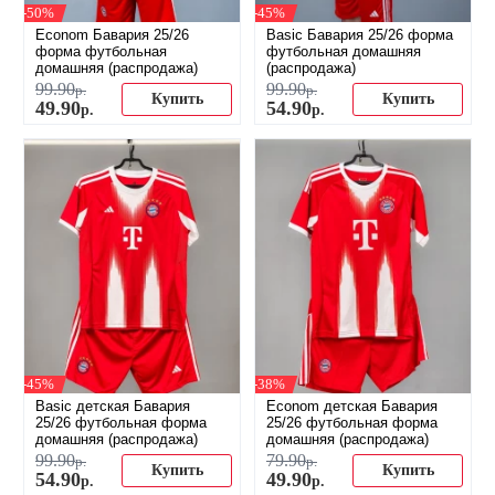
-50%
-45%
Econom Бавария 25/26
Basic Бавария 25/26 форма
форма футбольная
футбольная домашняя
домашняя (распродажа)
(распродажа)
99
.
90
99
.
90
р.
р.
Купить
Купить
49
.
90
54
.
90
р.
р.
-45%
-38%
Basic детская Бавария
Econom детская Бавария
25/26 футбольная форма
25/26 футбольная форма
домашняя (распродажа)
домашняя (распродажа)
99
.
90
79
.
90
р.
р.
Купить
Купить
54
.
90
49
.
90
р.
р.