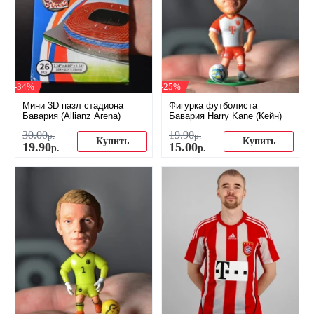
-34%
-25%
Мини 3D пазл стадиона
Фигурка футболиста
Бавария (Allianz Arena)
Бавария Harry Kane (Кейн)
30
.
00
19
.
90
р.
р.
Купить
Купить
19
.
90
15
.
00
р.
р.