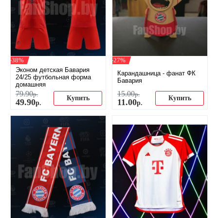
-38%
-27%
Эконом детская Бавария
Карандашница - фанат ФК
24/25 футбольная форма
Бавария
домашняя
79
.
90
15
.
00
р.
р.
Купить
Купить
49
.
90
11
.
00
р.
р.