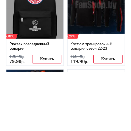
-38%
-29%
Рюкзак повседневный
Костюм тренировочный
Бавария
Бавария сезон 22-23
129
.
90
169
.
90
р.
р.
Купить
Купить
79
.
90
119
.
90
р.
р.