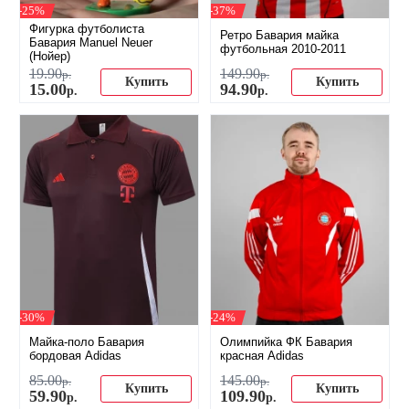
-25%
-37%
Фигурка футболиста
Ретро Бавария майка
Бавария Мanuel Neuer
футбольная 2010-2011
(Нойер)
19
.
90
149
.
90
р.
р.
Купить
Купить
15
.
00
94
.
90
р.
р.
-30%
-24%
Майка-поло Бавария
Олимпийка ФК Бавария
бордовая Adidas
красная Adidas
85
.
00
145
.
00
р.
р.
Купить
Купить
59
.
90
109
.
90
р.
р.