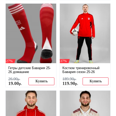
-27%
-37%
Гетры детские Бавария 25-
Костюм тренировочный
26 домашние
Бавария сезон 25-26
26
.
00
189
.
90
р.
р.
Купить
Купить
19
.
00
119
.
90
р.
р.