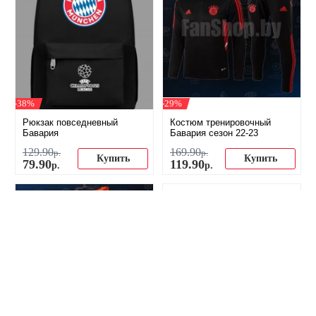
-38%
-29%
Рюкзак повседневный
Костюм тренировочный
Бавария
Бавария сезон 22-23
129
.
90
169
.
90
р.
р.
Купить
Купить
79
.
90
119
.
90
р.
р.