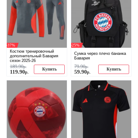
-37%
-25%
Костюм тренировочный
Сумка через плечо бананка
дополнительный Бавария
Бавария
сезон 2025-26
189
.
90
79
.
90
р.
р.
Купить
Купить
119
.
90
59
.
90
р.
р.