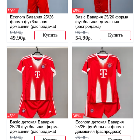
-50%
-45%
Econom Бавария 25/26
Basic Бавария 25/26 форма
форма футбольная
футбольная домашняя
домашняя (распродажа)
(распродажа)
99
.
90
99
.
90
р.
р.
Купить
Купить
49
.
90
54
.
90
р.
р.
-45%
-38%
Basic детская Бавария
Econom детская Бавария
25/26 футбольная форма
25/26 футбольная форма
домашняя (распродажа)
домашняя (распродажа)
99
.
90
79
.
90
р.
р.