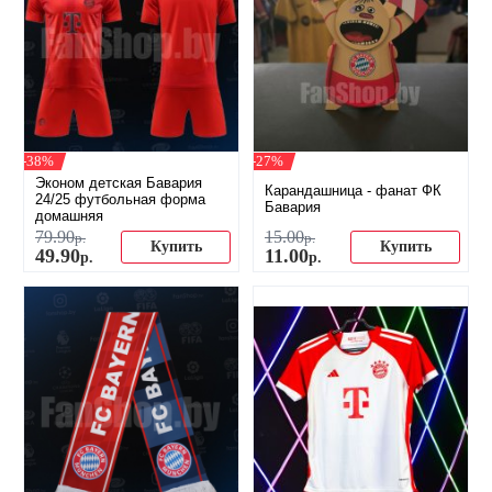
-38%
-27%
Эконом детская Бавария
Карандашница - фанат ФК
24/25 футбольная форма
Бавария
домашняя
79
.
90
15
.
00
р.
р.
Купить
Купить
49
.
90
11
.
00
р.
р.