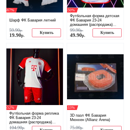
-67%
-50%
Футбольная форма детская
Шарф ФК Бавария летний
ФК Бавария 23-24
домашняя (распродажа)
(распродажа)
59
.
90
99
.
90
р.
р.
Купить
Купить
19
.
90
49
.
90
р.
р.
-52%
-33%
Футбольная форма реплика
3D пазл ФК Бавария
ФК Бавария 23-24
Мюнхен (Allianz Arena)
домашняя (распродажа)
(распродажа)
104
.
90
75
.
00
р.
р.