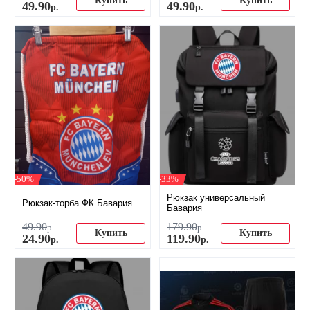
Купить
Купить
49
.
90
49
.
90
р.
р.
-50%
-33%
Рюкзак универсальный
Рюкзак-торба ФК Бавария
Бавария
49
.
90
179
.
90
р.
р.
Купить
Купить
24
.
90
119
.
90
р.
р.