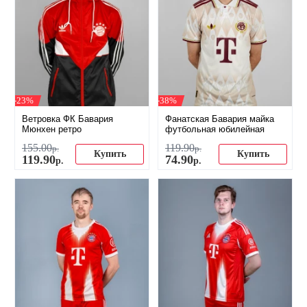
-23%
-38%
Ветровка ФК Бавария
Фанатская Бавария майка
Мюнхен ретро
футбольная юбилейная
155
.
00
119
.
90
р.
р.
Купить
Купить
119
.
90
74
.
90
р.
р.