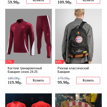
Купить
Купить
59
.
90
109
.
90
р.
р.
-37%
-44%
Костюм тренировочный
Рюкзак классический
Бавария сезон 24-25
Бавария
189
.
90
179
.
90
р.
р.
Купить
Купить
119
.
90
99
.
90
р.
р.