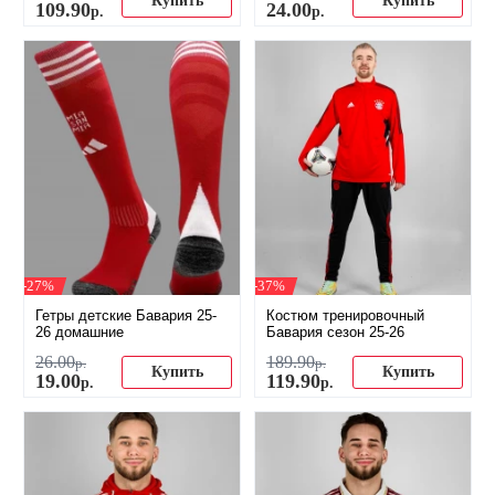
Купить
Купить
109
.
90
24
.
00
р.
р.
-27%
-37%
Гетры детские Бавария 25-
Костюм тренировочный
26 домашние
Бавария сезон 25-26
26
.
00
189
.
90
р.
р.
Купить
Купить
19
.
00
119
.
90
р.
р.