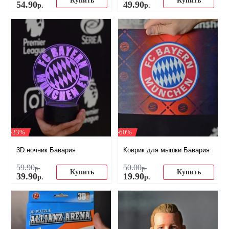
Купить
Купить
54
.
90
49
.
90
р.
р.
-33%
-60%
3D ночник Бавария
Коврик для мышки Бавария
59
.
90
50
.
00
р.
р.
Купить
Купить
39
.
90
19
.
90
р.
р.