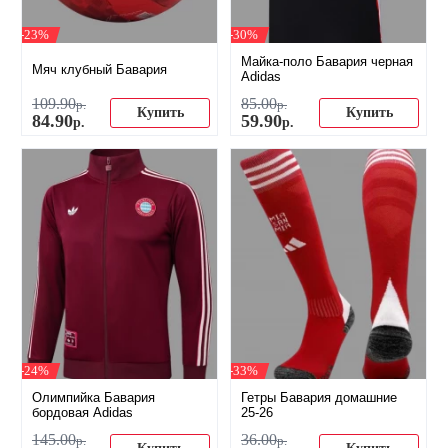
-23%
-30%
Майка-поло Бавария черная
Мяч клубный Бавария
Adidas
109
.
90
85
.
00
р.
р.
Купить
Купить
84
.
90
59
.
90
р.
р.
-24%
-33%
Олимпийка Бавария
Гетры Бавария домашние
бордовая Adidas
25-26
145
.
00
36
.
00
р.
р.