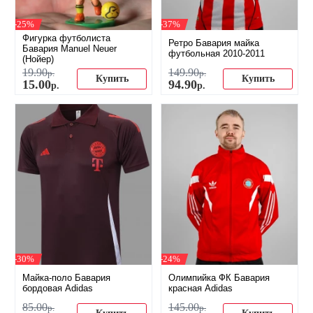
-25%
-37%
Фигурка футболиста
Ретро Бавария майка
Бавария Мanuel Neuer
футбольная 2010-2011
(Нойер)
19
.
90
149
.
90
р.
р.
Купить
Купить
15
.
00
94
.
90
р.
р.
-30%
-24%
Майка-поло Бавария
Олимпийка ФК Бавария
бордовая Adidas
красная Adidas
85
.
00
145
.
00
р.
р.