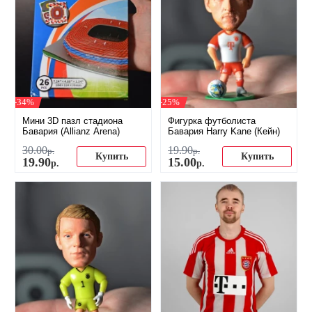
-34%
-25%
Мини 3D пазл стадиона
Фигурка футболиста
Бавария (Allianz Arena)
Бавария Harry Kane (Кейн)
30
.
00
19
.
90
р.
р.
Купить
Купить
19
.
90
15
.
00
р.
р.