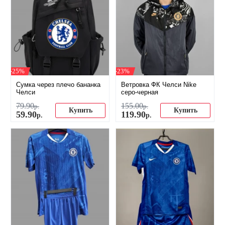
-25%
-23%
Сумка через плечо бананка
Ветровка ФК Челси Nike
Челси
серо-черная
79
.
90
155
.
00
р.
р.
Купить
Купить
59
.
90
119
.
90
р.
р.