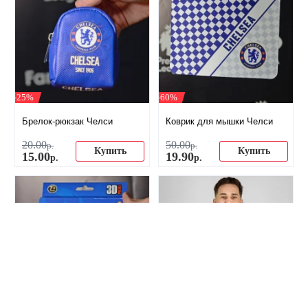
-25%
-60%
Брелок-рюкзак Челси
Коврик для мышки Челси
20
.
00
50
.
00
р.
р.
Купить
Купить
15
.
00
19
.
90
р.
р.