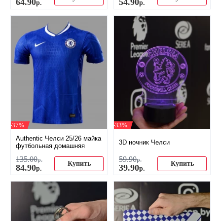
64
.
90
54
.
90
р.
р.
-37%
-33%
Authentic Челси 25/26 майка
3D ночник Челси
футбольная домашняя
135
.
00
59
.
90
р.
р.
Купить
Купить
84
.
90
39
.
90
р.
р.