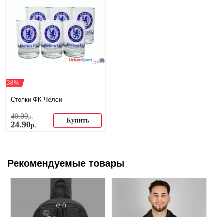
-38%
Стопки ФК Челси
40
.
00
р.
Купить
24
.
90
р.
Рекомендуемые товары