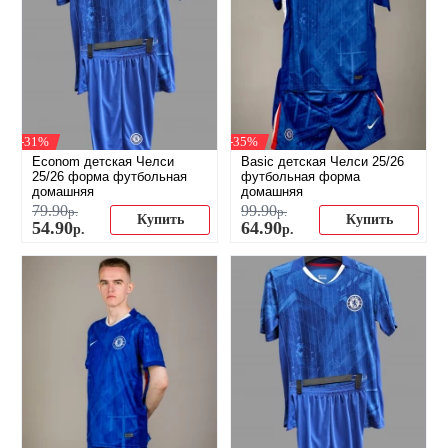
-31%
-35%
Econom детская Челси
Basic детская Челси 25/26
25/26 форма футбольная
футбольная форма
домашняя
домашняя
79
.
90
99
.
90
р.
р.
Купить
Купить
54
.
90
64
.
90
р.
р.