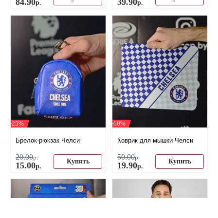
84
.
90
39
.
90
р.
р.
-25%
-60%
Брелок-рюкзак Челси
Коврик для мышки Челси
20
.
00
50
.
00
р.
р.
Купить
Купить
15
.
00
19
.
90
р.
р.