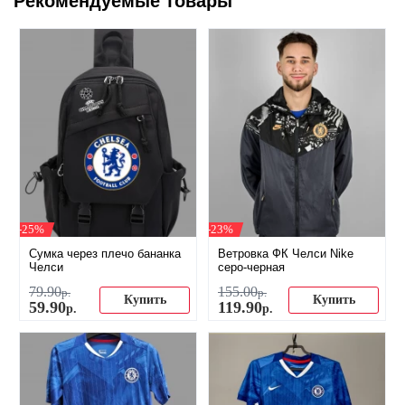
Рекомендуемые товары
-25%
-23%
Сумка через плечо бананка
Ветровка ФК Челси Nike
Челси
серо-черная
79
.
90
155
.
00
р.
р.
Купить
Купить
59
.
90
119
.
90
р.
р.