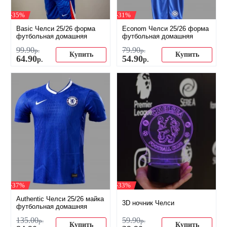
-35%
-31%
Basic Челси 25/26 форма
Econom Челси 25/26 форма
футбольная домашняя
футбольная домашняя
99
.
90
79
.
90
р.
р.
Купить
Купить
64
.
90
54
.
90
р.
р.
-37%
-33%
Authentic Челси 25/26 майка
3D ночник Челси
футбольная домашняя
135
.
00
59
.
90
р.
р.
Купить
Купить