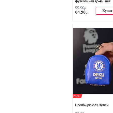
футбольная домашняя
99
.
90
р.
Купит
64
.
90
р.
-25%
Брелок-рюкзак Челси