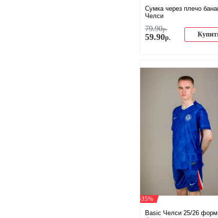
Сумка через плечо бана
Челси
79
.
90
р.
Купит
59
.
90
р.
-35%
Basic Челси 25/26 форм