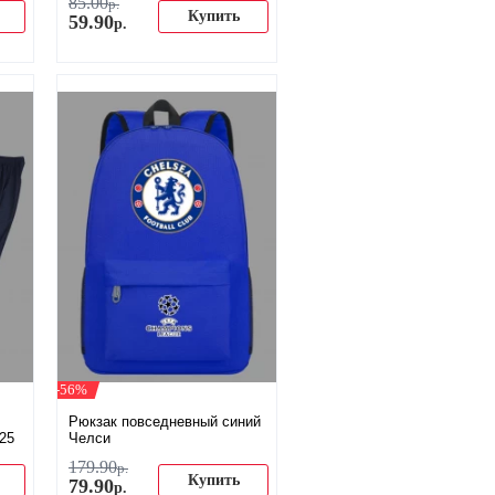
85
.
00
р.
Купить
59
.
90
р.
-56%
Рюкзак повседневный синий
25
Челси
179
.
90
р.
Купить
79
.
90
р.