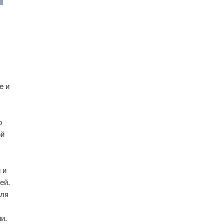
е и
о
ой
 и
ей.
для
и.