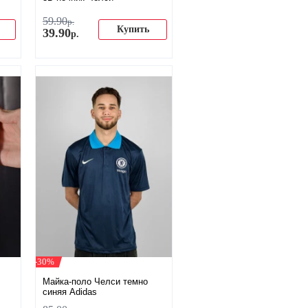
59
.
90
р.
Купить
39
.
90
р.
-30%
Майка-поло Челси темно
синяя Adidas