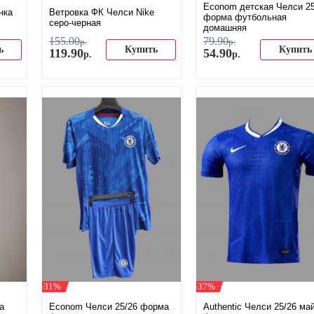
Econom детская Челси 25
нка
Ветровка ФК Челси Nike
форма футбольная
серо-черная
домашняя
155
.
00
79
.
90
р.
р.
ь
Купить
Купить
119
.
90
54
.
90
р.
р.
-31%
-37%
а
Econom Челси 25/26 форма
Authentic Челси 25/26 ма