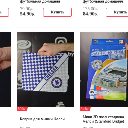
футбольная домашняя
футбольная домашняя
79
.
90
135
.
00
р.
р.
ь
Купить
Купить
54
.
90
84
.
90
р.
р.
-60%
-34%
Мини 3D пазл стадиона
Коврик для мышки Челси
Челси (Stamford Bridge)