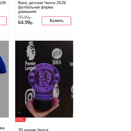
/26
Basic детская Челси 25/26
футбольная форма
домашняя
99
.
90
р.
Купить
64
.
90
р.
-33%
йка
3D ночник Челси