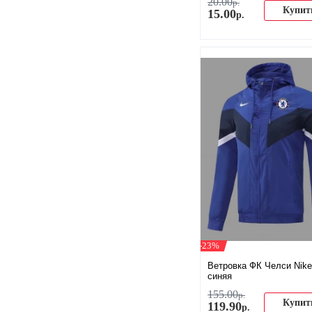
20
.
00
р.
Купит
15
.
00
р.
-23%
Ветровка ФК Челси Nike
синяя
155
.
00
р.
Купит
119
.
90
р.