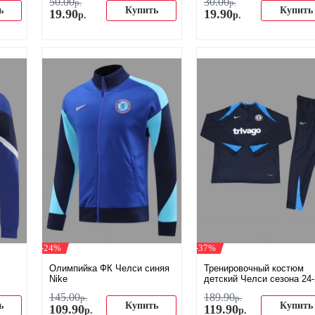
50
.
00
30
.
00
р.
р.
ь
Купить
Купить
19
.
90
19
.
90
р.
р.
-24%
-37%
Олимпийка ФК Челси синяя
Тренировочный костюм
Nike
детский Челси сезона 24-
145
.
00
189
.
90
р.
р.
ь
Купить
Купить
109
.
90
119
.
90
р.
р.