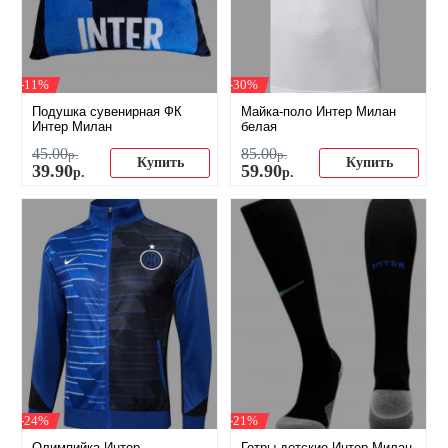
-11%
-30%
Подушка сувенирная ФК
Майка-поло Интер Милан
Интер Милан
белая
45
.
00
85
.
00
р.
р.
Купить
Купить
39
.
90
59
.
90
р.
р.
-24%
-21%
Олимпийка Интер
Гетры детские Интер Милан