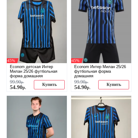
-45%
-45%
Econom детская Интер
Econom Интер Милан 25/26
Милан 25/26 футбольная
футбольная форма
форма домашняя
домашняя
99
.
90
99
.
90
р.
р.
Купить
Купить
54
.
90
54
.
90
р.
р.