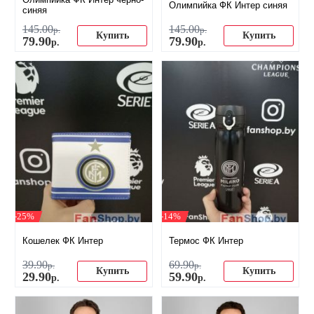
Олимпийка ФК Интер синяя
синяя
145
.
00
145
.
00
р.
р.
Купить
Купить
79
.
90
79
.
90
р.
р.
-25%
-14%
Кошелек ФК Интер
Термос ФК Интер
39
.
90
69
.
90
р.
р.
Купить
Купить
29
.
90
59
.
90
р.
р.