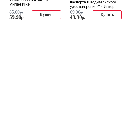
паспорта и водительского
Милан Nike
удостоверения ФК Интер
85
.
00
69
.
90
р.
р.
Купить
Купить
59
.
90
49
.
90
р.
р.
-22%
Зажим для денег ФК Интер
Футболка ФК Интер Милан
Милан
45
.
00
р.
Купить
44
.
90
р.
Купить
34
.
90
р.