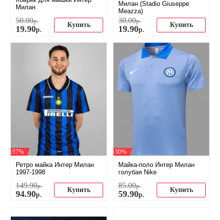
Милан (Stadio Giuseppe
Милан
Meazza)
50
.
00
30
.
00
р.
р.
Купить
Купить
19
.
90
19
.
90
р.
р.
-37%
-30%
Ретро майка Интер Милан
Майка-поло Интер Милан
1997-1998
голубая Nike
149
.
90
85
.
00
р.
р.
Купить
Купить
94
.
90
59
.
90
р.
р.