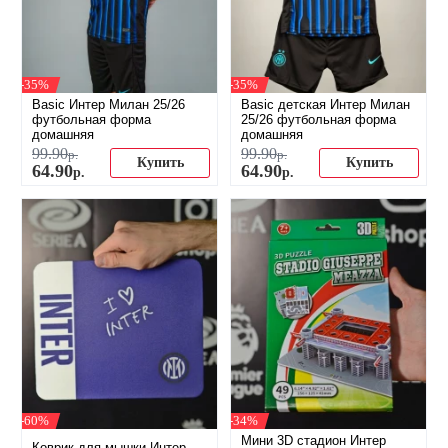
-35%
-35%
Basic Интер Милан 25/26
Basic детская Интер Милан
футбольная форма
25/26 футбольная форма
домашняя
домашняя
99
.
90
99
.
90
р.
р.
Купить
Купить
64
.
90
64
.
90
р.
р.
-60%
-34%
Мини 3D стадион Интер
Коврик для мышки Интер