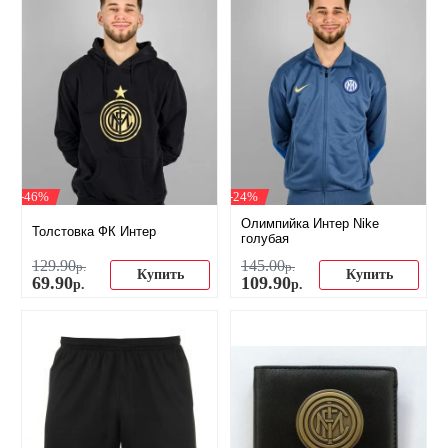
-46%
-24%
Олимпийка Интер Nike
Толстовка ФК Интер
голубая
129
.
90
145
.
00
р.
р.
Купить
Купить
69
.
90
109
.
90
р.
р.