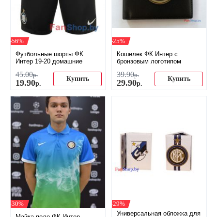
-56%
-25%
Футбольные шорты ФК
Кошелек ФК Интер с
Интер 19-20 домашние
бронзовым логотипом
45
.
00
39
.
90
р.
р.
Купить
Купить
19
.
90
29
.
90
р.
р.
-30%
-29%
Универсальная обложка для
Майка-поло ФК Интер