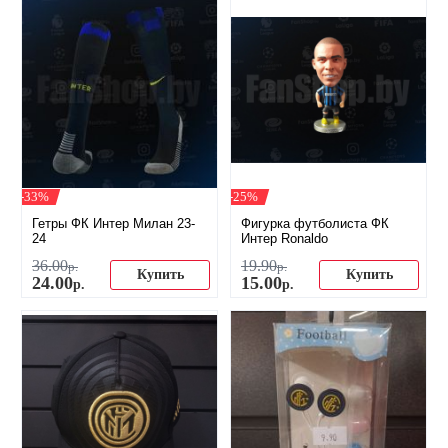
-33%
-25%
Гетры ФК Интер Милан 23-
Фигурка футболиста ФК
24
Интер Ronaldo
36
.
00
19
.
90
р.
р.
Купить
Купить
24
.
00
15
.
00
р.
р.