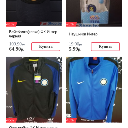
-41%
-70%
Бейсболка(кепка) ФК Интер
Наушники Интер
черная
109
.
90
19
.
90
р.
р.
Купить
Купить
64
.
90
5
.
99
р.
р.
-45%
-45%
Олимпийка ФК Интер черно-