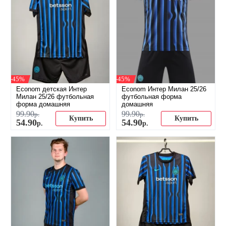
-45%
-45%
Econom детская Интер
Econom Интер Милан 25/26
Милан 25/26 футбольная
футбольная форма
форма домашняя
домашняя
99
.
90
99
.
90
р.
р.
Купить
Купить
54
.
90
54
.
90
р.
р.