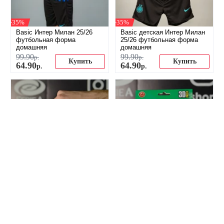
-35%
-35%
Basic Интер Милан 25/26
Basic детская Интер Милан
футбольная форма
25/26 футбольная форма
домашняя
домашняя
99
.
90
99
.
90
р.
р.
Купить
Купить
64
.
90
64
.
90
р.
р.
-60%
-34%
Мини 3D стадион Интер
Коврик для мышки Интер
Милан (Stadio Giuseppe
Милан
Meazza)