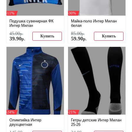
-11%
-30%
Подушка сувенирная ФК
Майка-поло Интер Милан
Интер Милан
белая
45
.
00
85
.
00
р.
р.
Купить
Купить
39
.
90
59
.
90
р.
р.
-24%
-21%
Олимпийка Интер
Гетры детские Интер Милан
двухцветная
25-26