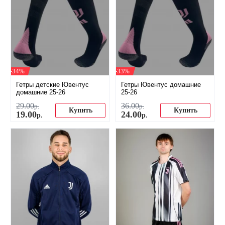
-34%
-33%
Гетры детские Ювентус
Гетры Ювентус домашние
домашние 25-26
25-26
29
.
00
36
.
00
р.
р.
Купить
Купить
19
.
00
24
.
00
р.
р.