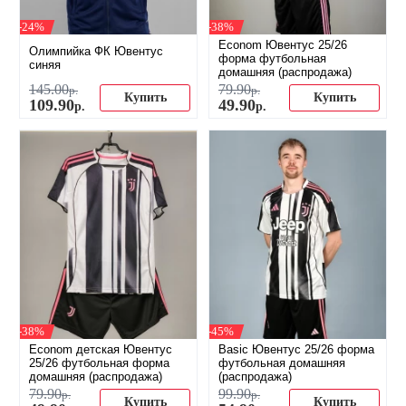
-24%
-38%
Econom Ювентус 25/26
Олимпийка ФК Ювентус
форма футбольная
синяя
домашняя (распродажа)
145
.
00
79
.
90
р.
р.
Купить
Купить
109
.
90
49
.
90
р.
р.
-38%
-45%
Econom детская Ювентус
Basic Ювентус 25/26 форма
25/26 футбольная форма
футбольная домашняя
домашняя (распродажа)
(распродажа)
79
.
90
99
.
90
р.
р.
Купить
Купить