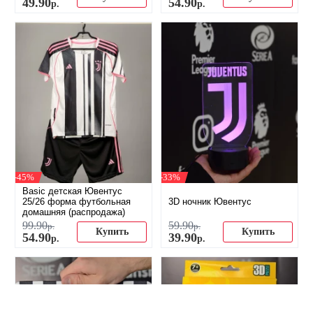
49
.
90
54
.
90
р.
р.
-45%
-33%
Basic детская Ювентус
25/26 форма футбольная
3D ночник Ювентус
домашняя (распродажа)
99
.
90
59
.
90
р.
р.
Купить
Купить
54
.
90
39
.
90
р.
р.