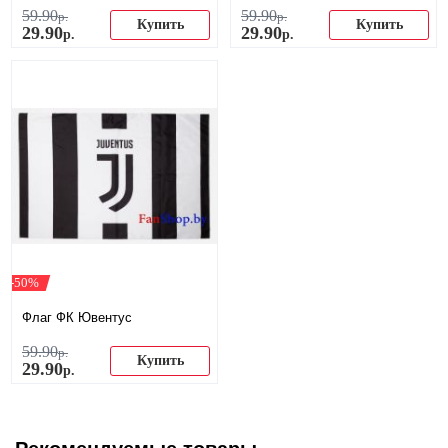
59
.
90
59
.
90
р.
р.
Купить
Купить
29
.
90
29
.
90
р.
р.
-50%
Флаг ФК Ювентус
59
.
90
р.
Купить
29
.
90
р.