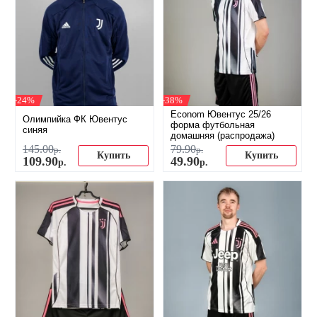
-24%
-38%
Econom Ювентус 25/26
Олимпийка ФК Ювентус
форма футбольная
синяя
домашняя (распродажа)
145
.
00
79
.
90
р.
р.
Купить
Купить
109
.
90
49
.
90
р.
р.