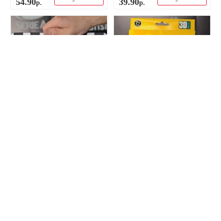
54
.
90
39
.
90
р.
р.
-60%
-34%
Мини 3D пазл стадиона
Коврик для мышки Ювентус
Ювентус (Allianz Stadium)
50
.
00
30
.
00
р.
р.
Купить
Купить
19
.
90
19
.
90
р.
р.