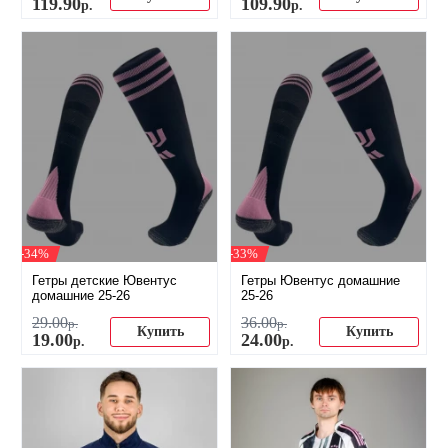
119
.
90
109
.
90
р.
р.
-34%
-33%
Гетры детские Ювентус
Гетры Ювентус домашние
домашние 25-26
25-26
29
.
00
36
.
00
р.
р.
Купить
Купить
19
.
00
24
.
00
р.
р.