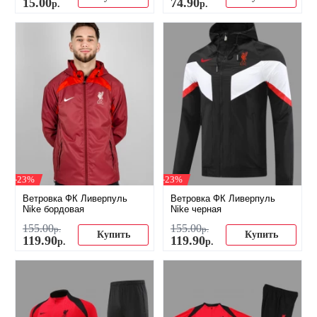
15
.
00
74
.
90
р.
р.
-23%
-23%
Ветровка ФК Ливерпуль
Ветровка ФК Ливерпуль
Nike бордовая
Nike черная
155
.
00
155
.
00
р.
р.
Купить
Купить
119
.
90
119
.
90
р.
р.