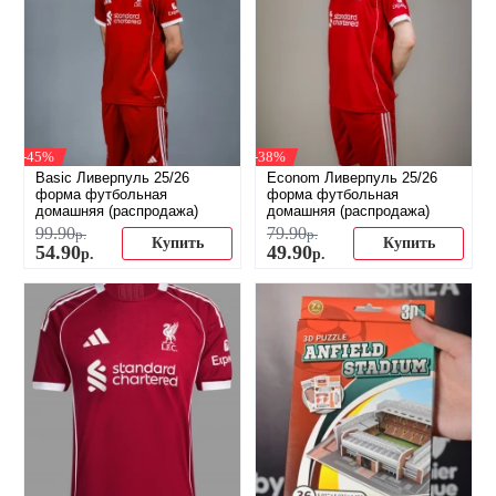
-45%
-38%
Basic Ливерпуль 25/26
Econom Ливерпуль 25/26
форма футбольная
форма футбольная
домашняя (распродажа)
домашняя (распродажа)
99
.
90
79
.
90
р.
р.
Купить
Купить
54
.
90
49
.
90
р.
р.