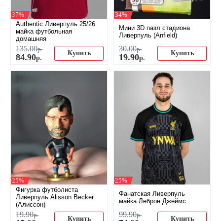
-37%
-34%
Authentic Ливерпуль 25/26
Мини 3D пазл стадиона
майка футбольная
Ливерпуль (Anfield)
домашняя
135
.
00
30
.
00
р.
р.
Купить
Купить
84
.
90
19
.
90
р.
р.
-25%
-25%
Фигурка футболиста
Фанатская Ливерпуль
Ливерпуль Alisson Becker
майка Леброн Джеймс
(Алиссон)
19
.
90
99
.
90
р.
р.
Купить
Купить