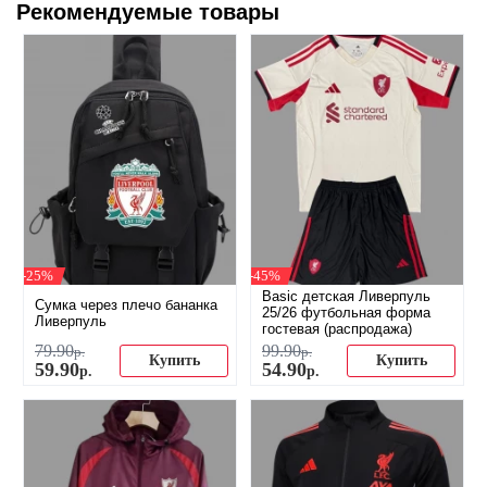
Рекомендуемые товары
-25%
-45%
Basic детская Ливерпуль
Сумка через плечо бананка
25/26 футбольная форма
Ливерпуль
гостевая (распродажа)
79
.
90
99
.
90
р.
р.
Купить
Купить
59
.
90
54
.
90
р.
р.