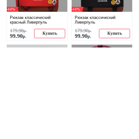
-44%
-44%
Рюкзак классический
Рюкзак классический
красный Ливерпуль
Ливерпуль
179
.
90
179
.
90
р.
р.
Купить
Купить
99
.
90
99
.
90
р.
р.
-41%
-41%
Бейсболка (кепка) ФК
Бейсболка (кепка) ФК
Ливерпуль черно-красная
Ливерпуль бордовая
109
.
90
109
.
90
р.
р.
Купить
Купить