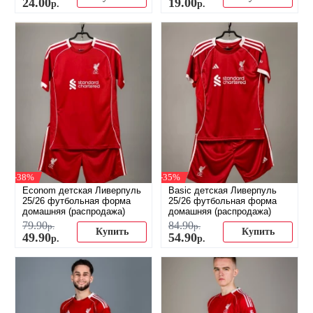
24
.
00
19
.
00
р.
р.
-38%
-35%
Econom детская Ливерпуль
Basic детская Ливерпуль
25/26 футбольная форма
25/26 футбольная форма
домашняя (распродажа)
домашняя (распродажа)
79
.
90
84
.
90
р.
р.
Купить
Купить
49
.
90
54
.
90
р.
р.