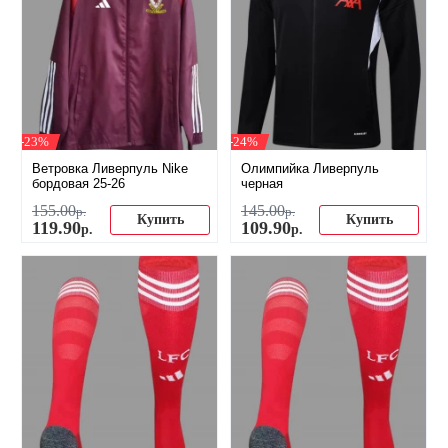
-23%
-24%
Ветровка Ливерпуль Nike
Олимпийка Ливерпуль
бордовая 25-26
черная
155
.
00
145
.
00
р.
р.
Купить
Купить
119
.
90
109
.
90
р.
р.