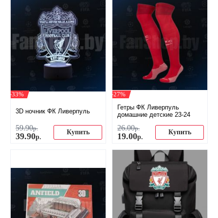
-33%
-27%
Гетры ФК Ливерпуль
3D ночник ФК Ливерпуль
домашние детские 23-24
59
.
90
26
.
00
р.
р.
Купить
Купить
39
.
90
19
.
00
р.
р.