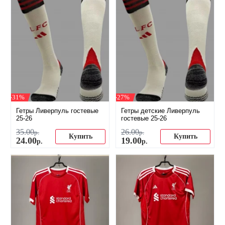
-31%
-27%
Гетры Ливерпуль гостевые
Гетры детские Ливерпуль
25-26
гостевые 25-26
35
.
00
26
.
00
р.
р.
Купить
Купить
24
.
00
19
.
00
р.
р.