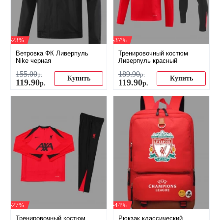
-23%
-37%
Ветровка ФК Ливерпуль
Тренировочный костюм
Nike черная
Ливерпуль красный
155
.
00
189
.
90
р.
р.
Купить
Купить
119
.
90
119
.
90
р.
р.
-27%
-44%
Тренировочный костюм
Рюкзак классический