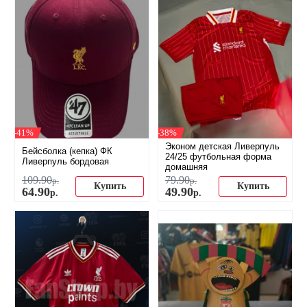
-41%
-38%
Эконом детская Ливерпуль
Бейсболка (кепка) ФК
24/25 футбольная форма
Ливерпуль бордовая
домашняя
109
.
90
79
.
90
р.
р.
Купить
Купить
64
.
90
49
.
90
р.
р.