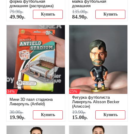
форма футбольная
майка футбольная
домашняя (распродажа)
домашняя
79
.
90
135
.
00
р.
р.
Купить
Купить
49
.
90
84
.
90
р.
р.
-34%
-25%
Фигурка футболиста
Мини 3D пазл стадиона
Ливерпуль Alisson Becker
Ливерпуль (Anfield)
(Алиссон)
30
.
00
19
.
90
р.
р.
Купить
Купить
19
.
90
15
.
00
р.
р.