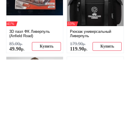
-41%
-33%
3D пазл ФК Ливерпуль
Рюкзак универсальный
(Anfield Road)
Ливерпуль
85
.
00
179
.
90
р.
р.
Купить
Купить
49
.
90
119
.
90
р.
р.
-38%
-27%
Тренировочный костюм
Рюкзак повседневный