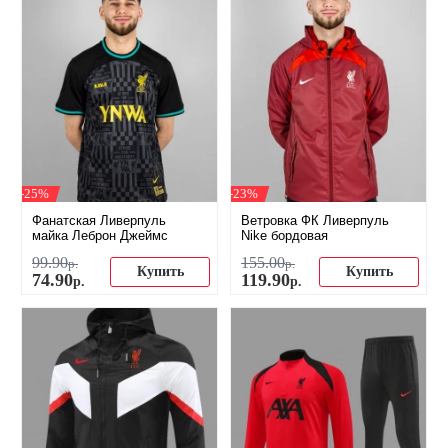
-25%
-23%
Фанатская Ливерпуль
Ветровка ФК Ливерпуль
майка Леброн Джеймс
Nike бордовая
99
.
90
155
.
00
р.
р.
Купить
Купить
74
.
90
119
.
90
р.
р.