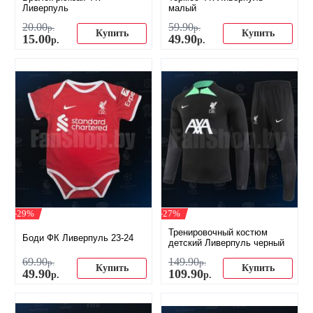
Ливерпуль
малый
20
.
00
59
.
90
р.
р.
Купить
Купить
15
.
00
49
.
90
р.
р.
-29%
-27%
Тренировочный костюм
Боди ФК Ливерпуль 23-24
детский Ливерпуль черный
69
.
90
149
.
90
р.
р.
Купить
Купить
49
.
90
109
.
90
р.
р.