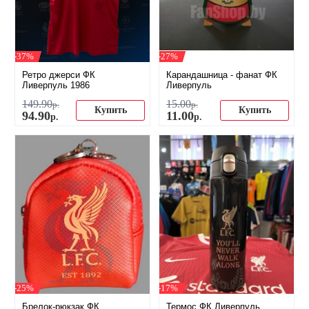
-37%
-27%
Ретро джерси ФК
Карандашница - фанат ФК
Ливерпуль 1986
Ливерпуль
149
.
90
15
.
00
р.
р.
Купить
Купить
94
.
90
11
.
00
р.
р.
-25%
-17%
Брелок-рюкзак ФК
Термос ФК Ливерпуль