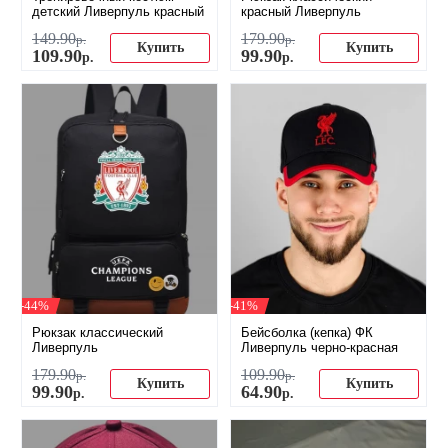
детский Ливерпуль красный
красный Ливерпуль
149
.
90
179
.
90
р.
р.
Купить
Купить
109
.
90
99
.
90
р.
р.
-44%
-41%
Рюкзак классический
Бейсболка (кепка) ФК
Ливерпуль
Ливерпуль черно-красная
179
.
90
109
.
90
р.
р.
Купить
Купить
99
.
90
64
.
90
р.
р.