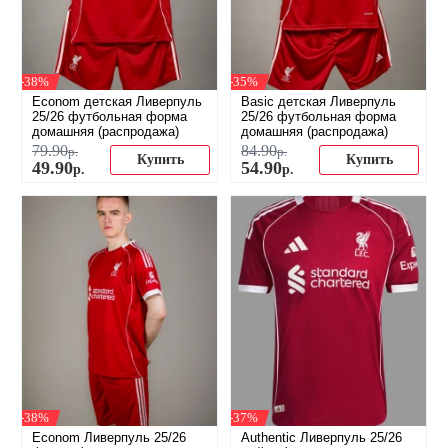
-38%
-35%
Econom детская Ливерпуль
Basic детская Ливерпуль
25/26 футбольная форма
25/26 футбольная форма
домашняя (распродажа)
домашняя (распродажа)
79
.
90
84
.
90
р.
р.
Купить
Купить
49
.
90
54
.
90
р.
р.
-38%
-37%
Econom Ливерпуль 25/26
Authentic Ливерпуль 25/26