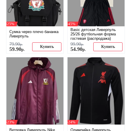
-25%
-45%
Basic детская Ливерпуль
Сумка через плечо бананка
25/26 футбольная форма
Ливерпуль
гостевая (распродажа)
79
.
90
99
.
90
р.
р.
Купить
Купить
59
.
90
54
.
90
р.
р.
-23%
-24%
Ветровка Ливерпуль Nike
Олимпийка Ливерпуль