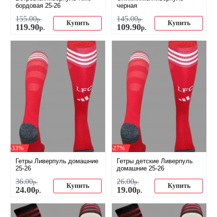
бордовая 25-26
черная
155
.
00
145
.
00
р.
р.
Купить
Купить
119
.
90
109
.
90
р.
р.
-33%
-27%
Гетры Ливерпуль домашние
Гетры детские Ливерпуль
25-26
домашние 25-26
36
.
00
26
.
00
р.
р.
Купить
Купить
24
.
00
19
.
00
р.
р.