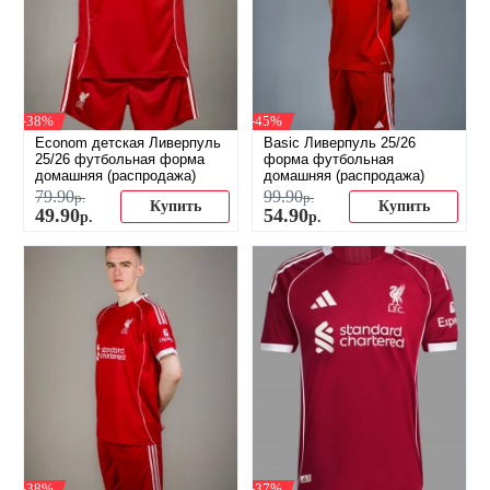
-38%
-45%
Econom детская Ливерпуль
Basic Ливерпуль 25/26
25/26 футбольная форма
форма футбольная
домашняя (распродажа)
домашняя (распродажа)
79
.
90
99
.
90
р.
р.
Купить
Купить
49
.
90
54
.
90
р.
р.
-38%
-37%