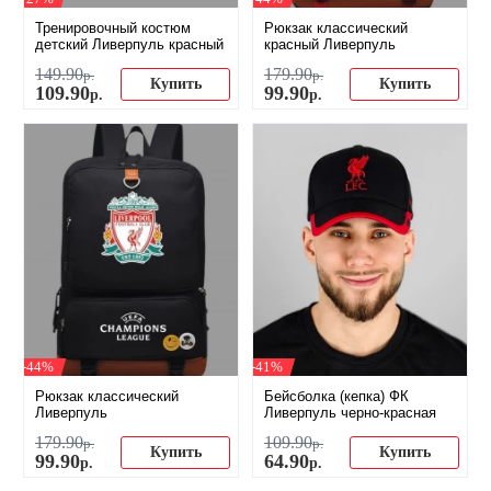
Тренировочный костюм
Рюкзак классический
детский Ливерпуль красный
красный Ливерпуль
149
.
90
179
.
90
р.
р.
Купить
Купить
109
.
90
99
.
90
р.
р.
-44%
-41%
Рюкзак классический
Бейсболка (кепка) ФК
Ливерпуль
Ливерпуль черно-красная
179
.
90
109
.
90
р.
р.
Купить
Купить
99
.
90
64
.
90
р.
р.