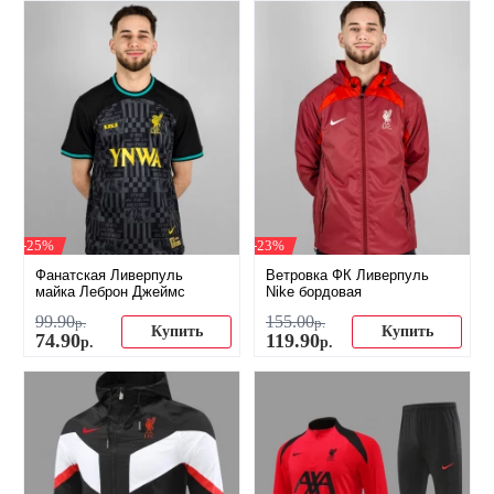
-25%
-23%
Фанатская Ливерпуль
Ветровка ФК Ливерпуль
майка Леброн Джеймс
Nike бордовая
99
.
90
155
.
00
р.
р.
Купить
Купить
74
.
90
119
.
90
р.
р.