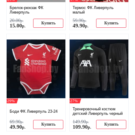
Брелок-рюкзак ФК
Термос ФК Ливерпуль
Ливерпуль
малый
20
.
00
59
.
90
р.
р.
Купить
Купить
15
.
00
49
.
90
р.
р.
-29%
-27%
Тренировочный костюм
Боди ФК Ливерпуль 23-24
детский Ливерпуль черный
69
.
90
149
.
90
р.
р.
Купить
Купить
49
.
90
109
.
90
р.
р.