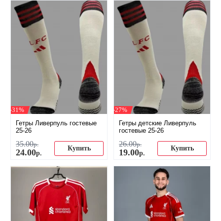
-31%
-27%
Гетры Ливерпуль гостевые
Гетры детские Ливерпуль
25-26
гостевые 25-26
35
.
00
26
.
00
р.
р.
Купить
Купить
24
.
00
19
.
00
р.
р.