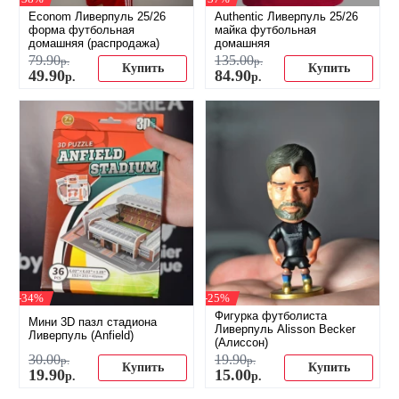
Econom Ливерпуль 25/26
Authentic Ливерпуль 25/26
форма футбольная
майка футбольная
домашняя (распродажа)
домашняя
79
.
90
135
.
00
р.
р.
Купить
Купить
49
.
90
84
.
90
р.
р.
-34%
-25%
Фигурка футболиста
Мини 3D пазл стадиона
Ливерпуль Alisson Becker
Ливерпуль (Anfield)
(Алиссон)
30
.
00
19
.
90
р.
р.
Купить
Купить
19
.
90
15
.
00
р.
р.