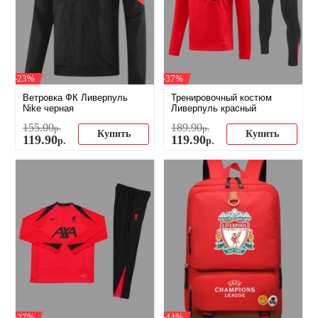
-23%
-37%
Ветровка ФК Ливерпуль
Тренировочный костюм
Nike черная
Ливерпуль красный
155
.
00
189
.
90
р.
р.
Купить
Купить
119
.
90
119
.
90
р.
р.
-27%
-44%