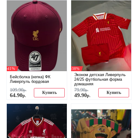
-41%
-38%
Эконом детская Ливерпуль
Бейсболка (кепка) ФК
24/25 футбольная форма
Ливерпуль бордовая
домашняя
109
.
90
79
.
90
р.
р.
Купить
Купить
64
.
90
49
.
90
р.
р.