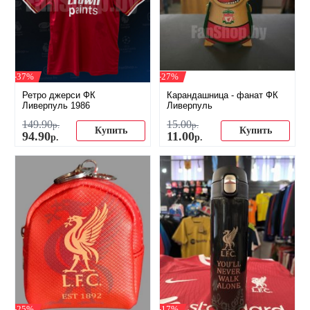
-37%
-27%
Ретро джерси ФК
Карандашница - фанат ФК
Ливерпуль 1986
Ливерпуль
149
.
90
15
.
00
р.
р.
Купить
Купить
94
.
90
11
.
00
р.
р.
-25%
-17%