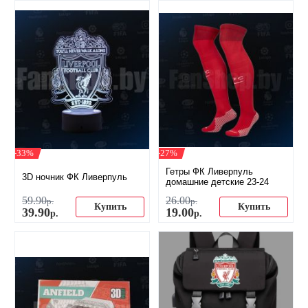
-33%
-27%
Гетры ФК Ливерпуль
3D ночник ФК Ливерпуль
домашние детские 23-24
59
.
90
26
.
00
р.
р.
Купить
Купить
39
.
90
19
.
00
р.
р.