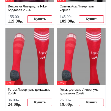
Ветровка Ливерпуль Nike
Олимпийка Ливерпуль
бордовая 25-26
черная
155
.
00
145
.
00
р.
р.
Купить
Купить
119
.
90
109
.
90
р.
р.
-33%
-27%
Гетры Ливерпуль домашние
Гетры детские Ливерпуль
25-26
домашние 25-26
36
.
00
26
.
00
р.
р.
Купить
Купить
24
.
00
19
.
00
р.
р.