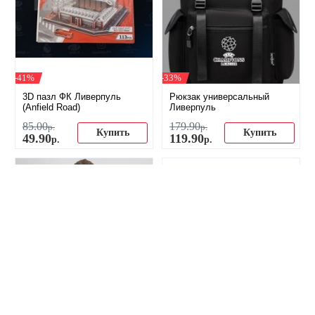
-41%
-33%
3D пазл ФК Ливерпуль
Рюкзак универсальный
(Anfield Road)
Ливерпуль
85
.
00
179
.
90
р.
р.
Купить
Купить
49
.
90
119
.
90
р.
р.
-38%
-27%