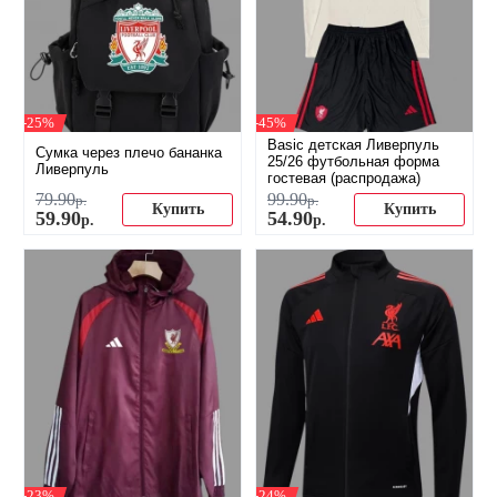
-25%
-45%
Basic детская Ливерпуль
Сумка через плечо бананка
25/26 футбольная форма
Ливерпуль
гостевая (распродажа)
79
.
90
99
.
90
р.
р.
Купить
Купить
59
.
90
54
.
90
р.
р.
-23%
-24%