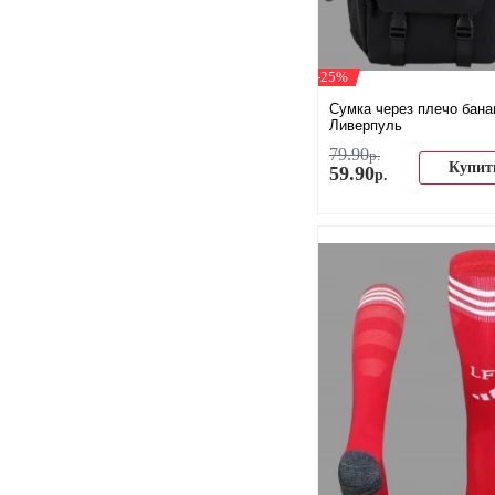
-25%
Сумка через плечо бана
Ливерпуль
79
.
90
р.
Купит
59
.
90
р.