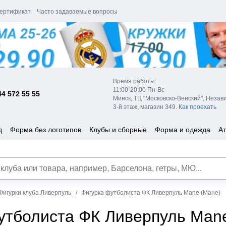
ертификат
Часто задаваемые вопросы
Время работы:
11:00-20:00 Пн-Вс
44 572 55 55
Минск, ТЦ "Московско-Венский", Незав
3-й этаж, магазин 349.
Как проехать
д
Форма без логотипов
Клубы и сборные
Форма и одежда
Ат
Фигурки клуба Ливерпуль
Фигурка футболиста ФК Ливерпуль Mane (Мане)
утболиста ФК Ливерпуль Man