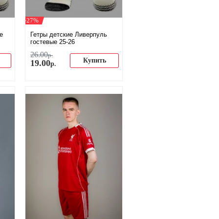
-27%
е
Гетры детские Ливерпуль
гостевые 25-26
26
.
00
р.
Купить
19
.
00
р.