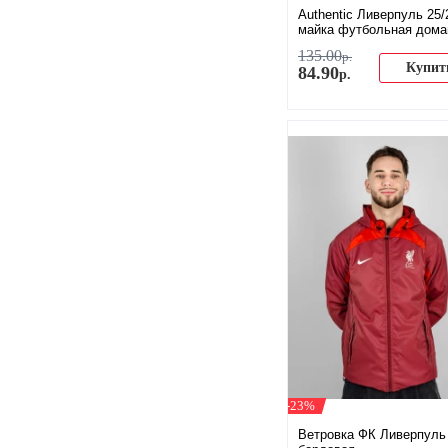
Authentic Ливерпуль 25/
майка футбольная дом
135
.
00
р.
Купит
84
.
90
р.
-23%
Ветровка ФК Ливерпуль