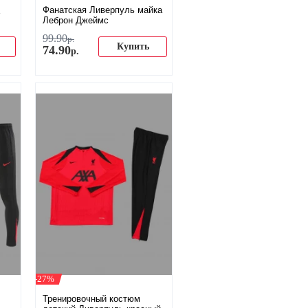
Фанатская Ливерпуль майка
Леброн Джеймс
99
.
90
р.
Купить
74
.
90
р.
-27%
Тренировочный костюм