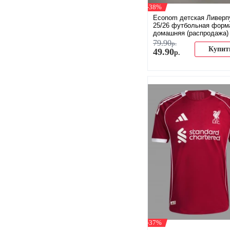
-38%
Econom детская Ливерп
25/26 футбольная форм
домашняя (распродажа)
79
.
90
р.
Купит
49
.
90
р.
-37%