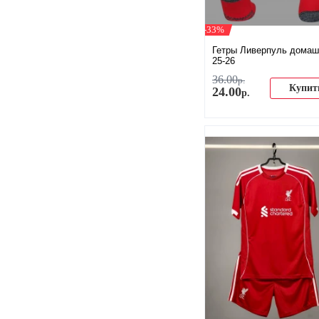
-33%
Гетры Ливерпуль домаш
25-26
36
.
00
р.
Купит
24
.
00
р.