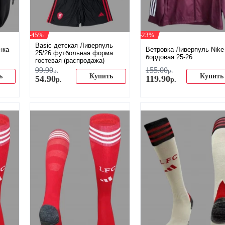
-45%
-23%
Basic детская Ливерпуль
нка
Ветровка Ливерпуль Nike
25/26 футбольная форма
бордовая 25-26
гостевая (распродажа)
99
.
90
155
.
00
р.
р.
ь
Купить
Купить
54
.
90
119
.
90
р.
р.