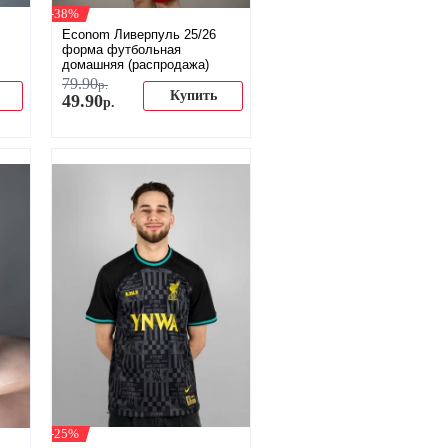
-38%
Econom Ливерпуль 25/26
форма футбольная
домашняя (распродажа)
79
.
90
р.
Купить
49
.
90
р.
-25%