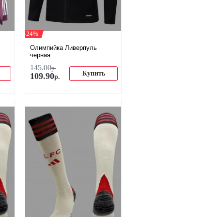
-24%
Олимпийка Ливерпуль
черная
145
.
00
р.
Купить
109
.
90
р.