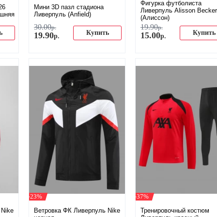
Фигурка футболиста
26
Мини 3D пазл стадиона
Ливерпуль Alisson Becker
ашняя
Ливерпуль (Anfield)
(Алиссон)
30
.
00
19
.
90
р.
р.
ь
Купить
Купить
19
.
90
15
.
00
р.
р.
-23%
-37%
 Nike
Ветровка ФК Ливерпуль Nike
Тренировочный костюм