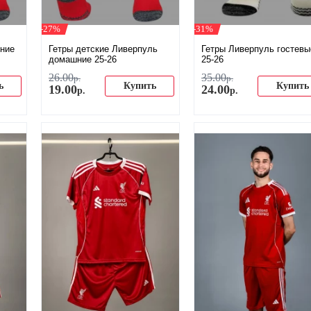
-27%
-31%
ние
Гетры детские Ливерпуль
Гетры Ливерпуль гостевы
домашние 25-26
25-26
26
.
00
35
.
00
р.
р.
ь
Купить
Купить
19
.
00
24
.
00
р.
р.