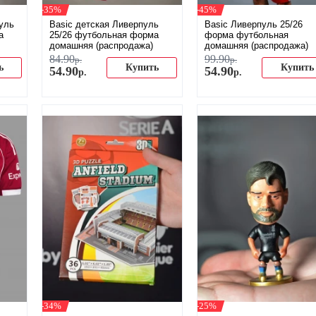
-35%
-45%
уль
Basic детская Ливерпуль
Basic Ливерпуль 25/26
а
25/26 футбольная форма
форма футбольная
домашняя (распродажа)
домашняя (распродажа)
84
.
90
99
.
90
р.
р.
ь
Купить
Купить
54
.
90
54
.
90
р.
р.
-34%
-25%