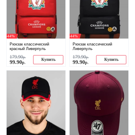
-44%
-44%
Рюкзак классический
Рюкзак классический
красный Ливерпуль
Ливерпуль
179
.
90
179
.
90
р.
р.
Купить
Купить
99
.
90
99
.
90
р.
р.