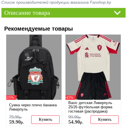
Список производителей продукции магазина Fanshop.by
Описание товара
Рекомендуемые товары
-25%
-45%
Basic детская Ливерпуль
Сумка через плечо бананка
25/26 футбольная форма
Ливерпуль
гостевая (распродажа)
79
.
90
99
.
90
р.
р.
Купить
Купить
59
.
90
54
.
90
р.
р.