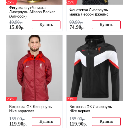
-25%
-25%
Фигурка футболиста
Фанатская Ливерпуль
Ливерпуль Alisson Becker
майка Леброн Джеймс
(Алиссон)
19
.
90
99
.
90
р.
р.
Купить
Купить
15
.
00
74
.
90
р.
р.
-23%
-23%
Ветровка ФК Ливерпуль
Ветровка ФК Ливерпуль
Nike бордовая
Nike черная
155
.
00
155
.
00
р.
р.
Купить
Купить
119
.
90
119
.
90
р.
р.