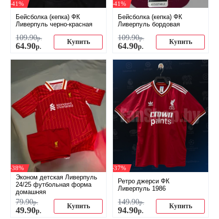
-41%
-41%
Бейсболка (кепка) ФК
Бейсболка (кепка) ФК
Ливерпуль черно-красная
Ливерпуль бордовая
109
.
90
109
.
90
р.
р.
Купить
Купить
64
.
90
64
.
90
р.
р.
-38%
-37%
Эконом детская Ливерпуль
Ретро джерси ФК
24/25 футбольная форма
Ливерпуль 1986
домашняя
79
.
90
149
.
90
р.
р.
Купить
Купить
49
.
90
94
.
90
р.
р.