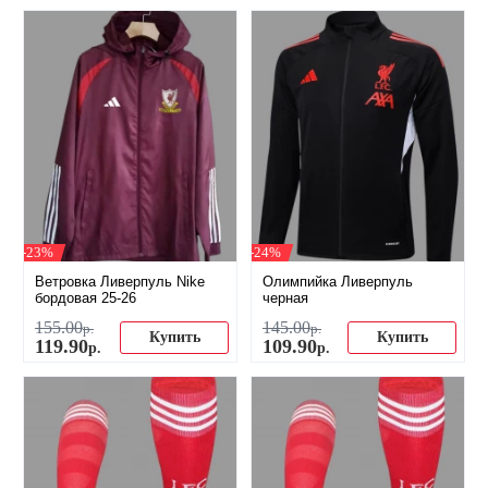
-23%
-24%
Ветровка Ливерпуль Nike
Олимпийка Ливерпуль
бордовая 25-26
черная
155
.
00
145
.
00
р.
р.
Купить
Купить
119
.
90
109
.
90
р.
р.