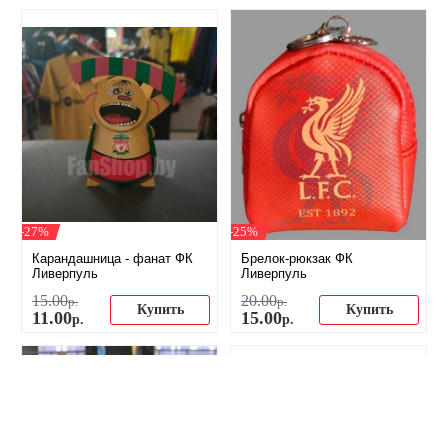
-27%
-25%
Карандашница - фанат ФК
Брелок-рюкзак ФК
Ливерпуль
Ливерпуль
15
.
00
20
.
00
р.
р.
Купить
Купить
11
.
00
15
.
00
р.
р.