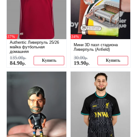
-37%
-34%
Authentic Ливерпуль 25/26
Мини 3D пазл стадиона
майка футбольная
Ливерпуль (Anfield)
домашняя
135
.
00
30
.
00
р.
р.
Купить
Купить
84
.
90
19
.
90
р.
р.