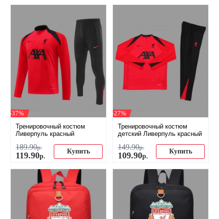
-37%
-27%
Тренировочный костюм
Тренировочный костюм
Ливерпуль красный
детский Ливерпуль красный
189
.
90
149
.
90
р.
р.
Купить
Купить
119
.
90
109
.
90
р.
р.