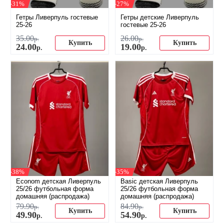
-31%
-27%
Гетры Ливерпуль гостевые
Гетры детские Ливерпуль
25-26
гостевые 25-26
35
.
00
26
.
00
р.
р.
Купить
Купить
24
.
00
19
.
00
р.
р.
-38%
-35%
Econom детская Ливерпуль
Basic детская Ливерпуль
25/26 футбольная форма
25/26 футбольная форма
домашняя (распродажа)
домашняя (распродажа)
79
.
90
84
.
90
р.
р.
Купить
Купить
49
.
90
54
.
90
р.
р.