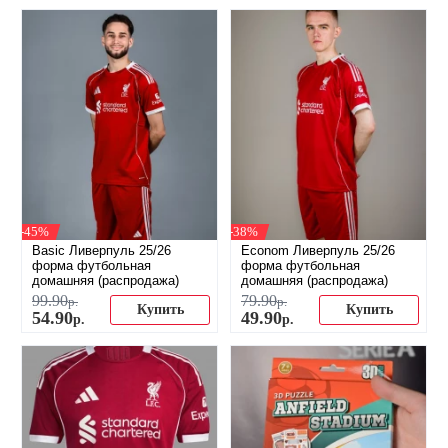
-45%
-38%
Basic Ливерпуль 25/26
Econom Ливерпуль 25/26
форма футбольная
форма футбольная
домашняя (распродажа)
домашняя (распродажа)
99
.
90
79
.
90
р.
р.
Купить
Купить
54
.
90
49
.
90
р.
р.