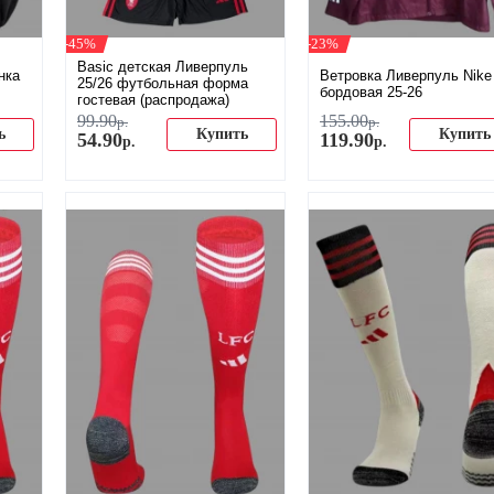
-45%
-23%
Basic детская Ливерпуль
нка
Ветровка Ливерпуль Nike
25/26 футбольная форма
бордовая 25-26
гостевая (распродажа)
99
.
90
155
.
00
р.
р.
ь
Купить
Купить
54
.
90
119
.
90
р.
р.