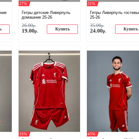
-27%
-31%
ние
Гетры детские Ливерпуль
Гетры Ливерпуль гостевы
домашние 25-26
25-26
26
.
00
35
.
00
р.
р.
ь
Купить
Купить
19
.
00
24
.
00
р.
р.
-35%
-45%