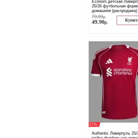
Econom детская Ливерп
25/26 футбольная форм
домашняя (распродажа)
79
.
90
р.
Купит
49
.
90
р.
-37%
Authentic Ливерпуль 25/
майка футбольная дом