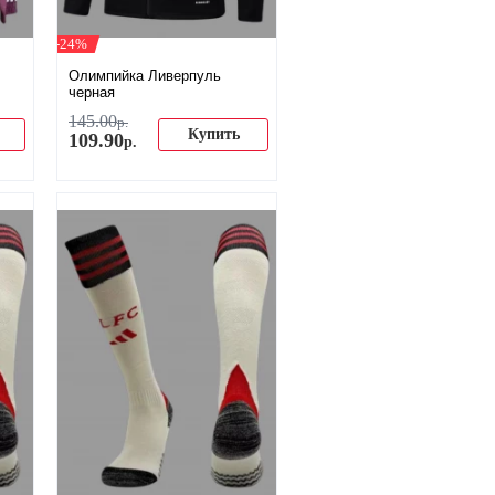
-24%
Олимпийка Ливерпуль
черная
145
.
00
р.
Купить
109
.
90
р.