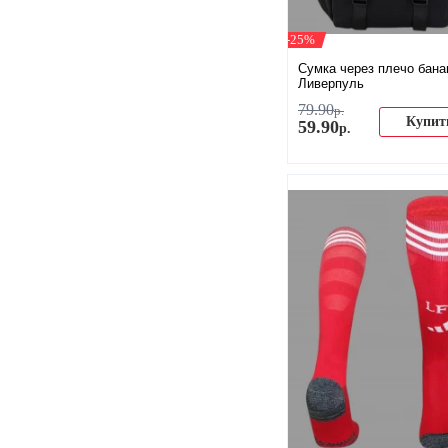
-25%
Сумка через плечо бана
Ливерпуль
79
.
90
р.
Купит
59
.
90
р.