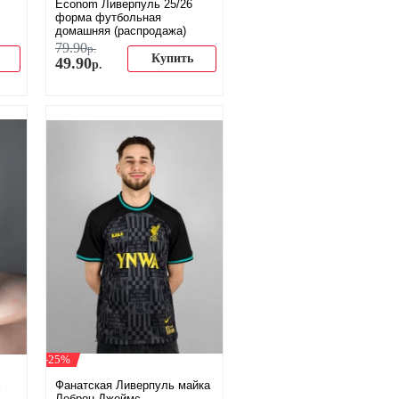
Econom Ливерпуль 25/26
форма футбольная
домашняя (распродажа)
79
.
90
р.
Купить
49
.
90
р.
-25%
Фанатская Ливерпуль майка
Леброн Джеймс