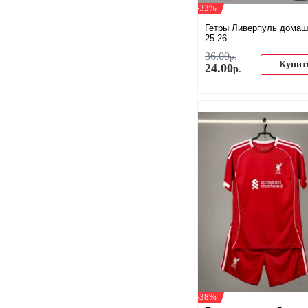
-33%
Гетры Ливерпуль домаш
25-26
36
.
00
р.
Купит
24
.
00
р.
-38%