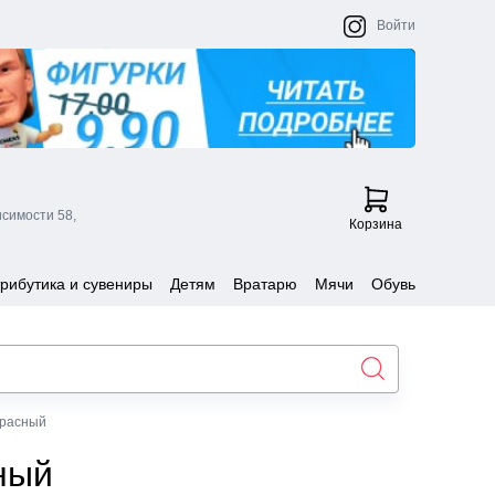
Войти
исимости 58,
Корзина
рибутика и сувениры
Детям
Вратарю
Мячи
Обувь
красный
ный