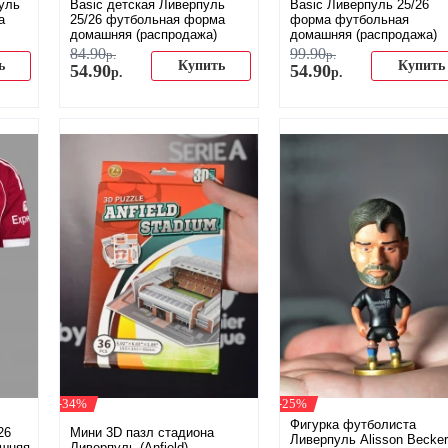
уль
Basic детская Ливерпуль
Basic Ливерпуль 25/26
а
25/26 футбольная форма
форма футбольная
домашняя (распродажа)
домашняя (распродажа)
84
.
90
99
.
90
р.
р.
ь
Купить
Купить
54
.
90
54
.
90
р.
р.
-34%
-25%
Фигурка футболиста
26
Мини 3D пазл стадиона
Ливерпуль Alisson Becker
ашняя
Ливерпуль (Anfield)