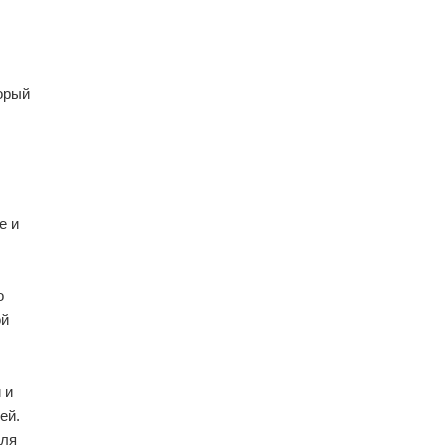
орый
е и
о
ой
 и
ей.
для