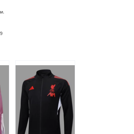
и.
49