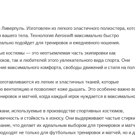
Ливерпуль. Изготовлен из легкого эластичного полиэстера, кот
 вашего тела. Технология Aeroswift максимально быстро
еально подойдет для тренировок и ежедневного ношения.
е костюмы — это неотъемлемая часть экипировки как
ков, так и любителей этого увлекательного вида спорта. Они
ия максимального комфорта, свободы движений и стиля на пол
готавливаются из легких и эластичных тканей, которые
ю вентиляцию и позволяют коже дышать. Это особенно важно в
нировок и матчей, когда каждый игрок нуждается в максимальн
кани, используемые в производстве спортивных костюмов,
вечность и стойкость к износу. Они выдерживают частые стирки
ание, что делает их идеальным выбором для тренировок и матч
дходят не только для футбольных тренировок и матчей, но и 