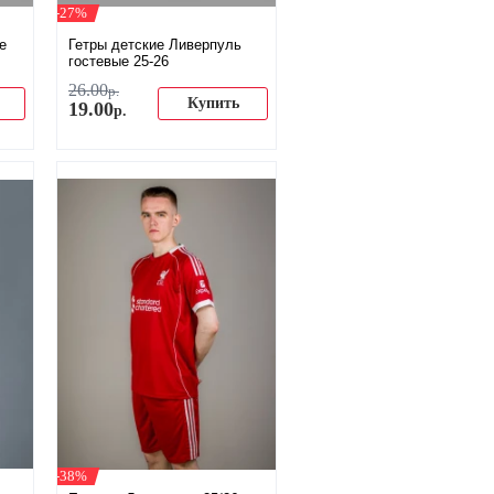
-27%
е
Гетры детские Ливерпуль
гостевые 25-26
26
.
00
р.
Купить
19
.
00
р.
-38%