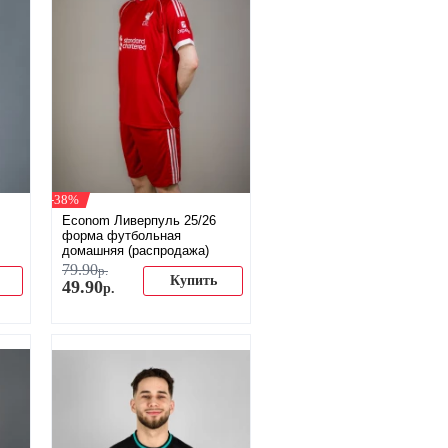
-38%
Econom Ливерпуль 25/26
форма футбольная
домашняя (распродажа)
79
.
90
р.
Купить
49
.
90
р.