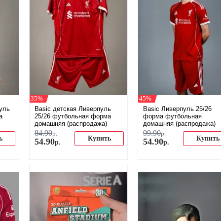
-35%
-45%
уль
Basic детская Ливерпуль
Basic Ливерпуль 25/26
а
25/26 футбольная форма
форма футбольная
домашняя (распродажа)
домашняя (распродажа)
84
.
90
99
.
90
р.
р.
ь
Купить
Купить
54
.
90
54
.
90
р.
р.