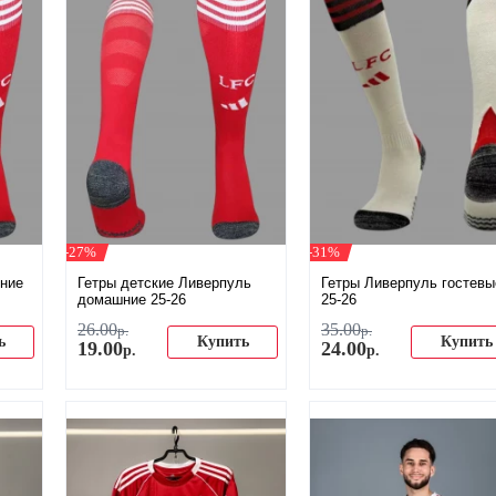
-27%
-31%
ние
Гетры детские Ливерпуль
Гетры Ливерпуль гостевы
домашние 25-26
25-26
26
.
00
35
.
00
р.
р.
ь
Купить
Купить
19
.
00
24
.
00
р.
р.