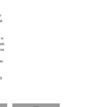
о
ой
 и
ей.
для
и.
49