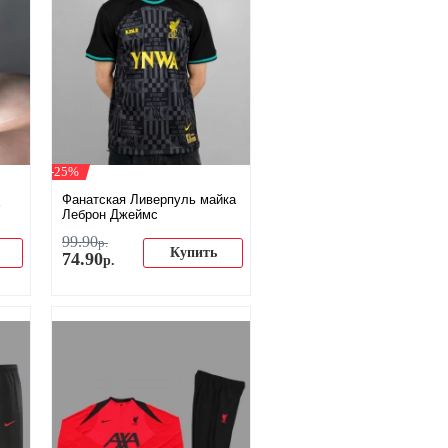
-25%
Фанатская Ливерпуль майка
Леброн Джеймс
99
.
90
р.
Купить
74
.
90
р.