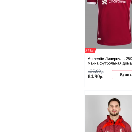
-37%
Authentic Ливерпуль 25/
майка футбольная дом
135
.
00
р.
Купит
84
.
90
р.