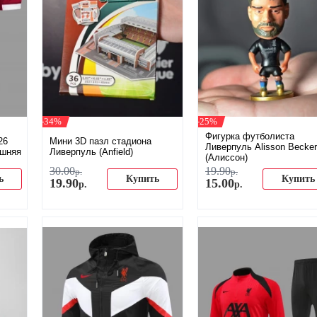
-34%
-25%
Фигурка футболиста
26
Мини 3D пазл стадиона
Ливерпуль Alisson Becker
ашняя
Ливерпуль (Anfield)
(Алиссон)
30
.
00
19
.
90
р.
р.
ь
Купить
Купить
19
.
90
15
.
00
р.
р.