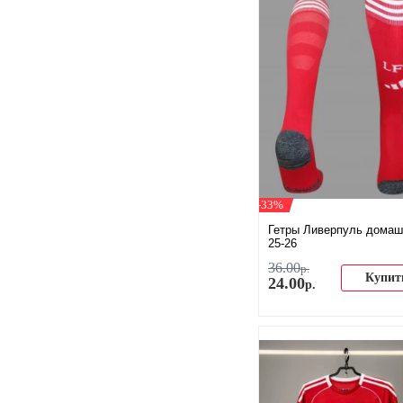
-33%
Гетры Ливерпуль домаш
25-26
36
.
00
р.
Купит
24
.
00
р.