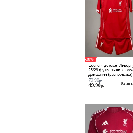
-38%
Econom детская Ливерп
25/26 футбольная форм
домашняя (распродажа)
79
.
90
р.
Купит
49
.
90
р.