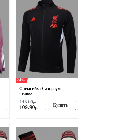
-24%
Олимпийка Ливерпуль
черная
145
.
00
р.
Купить
109
.
90
р.