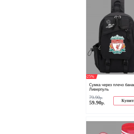
-25%
Сумка через плечо бана
Ливерпуль
79
.
90
р.
Купит
59
.
90
р.