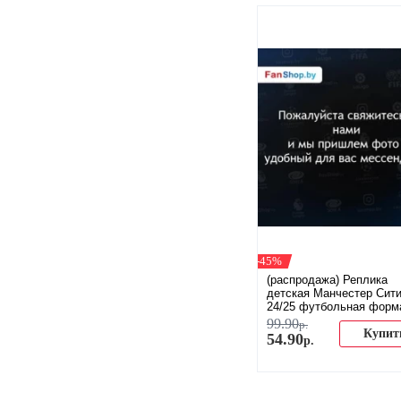
-45%
(распродажа) Реплика
детская Манчестер Сит
24/25 футбольная форм
домашняя
99
.
90
р.
Купит
54
.
90
р.