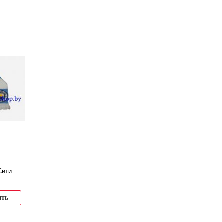
Сити
ить