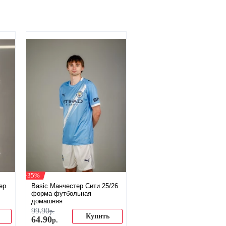
-35%
ер
Basic Манчестер Сити 25/26
форма футбольная
домашняя
99
.
90
р.
Купить
64
.
90
р.