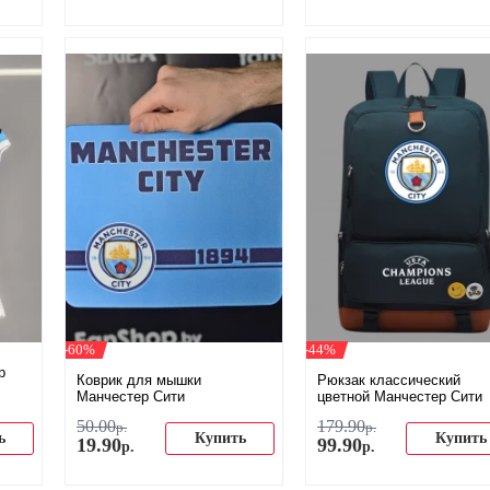
-60%
-44%
р
Коврик для мышки
Рюкзак классический
Манчестер Сити
цветной Манчестер Сити
50
.
00
179
.
90
р.
р.
ь
Купить
Купить
19
.
90
99
.
90
р.
р.