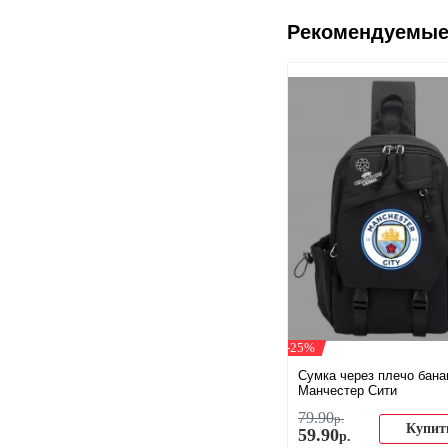
Рекомендуемые
-25%
Сумка через плечо бана
Манчестер Сити
79
.
90
р.
Купит
59
.
90
р.