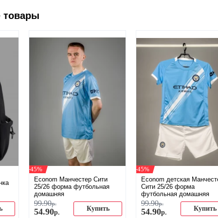
 товары
-45%
-45%
Econom Манчестер Сити
Econom детская Манчест
нка
25/26 форма футбольная
Сити 25/26 форма
домашняя
футбольная домашняя
99
.
90
99
.
90
р.
р.
ь
Купить
Купить
54
.
90
54
.
90
р.
р.