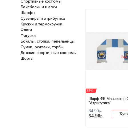
Спортивные костюмы
Бейсболки и шапки
Шарфы
Сувениры и атрибутика
Кружки и термокружки
Флаги
Фигурки
Бокалы, стопки, пепельницы
Сумки, рюкзаки, торбы
Детские спортивные костюмы
Шорты
-35%
Шарф ФК Манчестер 
"Атрибутика"
84
.
90
р.
Куп
54
.
90
р.