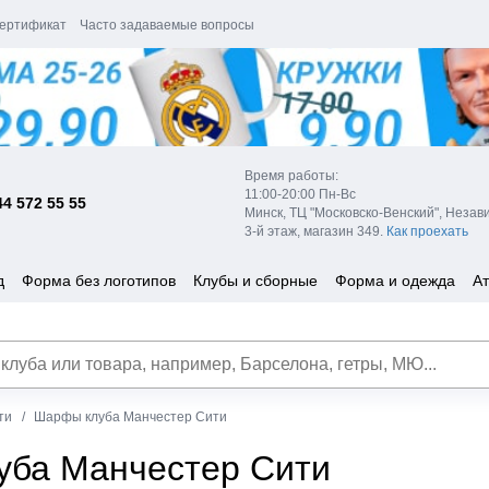
ертификат
Часто задаваемые вопросы
Время работы:
11:00-20:00 Пн-Вс
44 572 55 55
Минск, ТЦ "Московско-Венский", Незав
3-й этаж, магазин 349.
Как проехать
д
Форма без логотипов
Клубы и сборные
Форма и одежда
Ат
ти
Шарфы клуба Манчестер Сити
ба Манчестер Сити