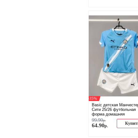
-35%
Basic детская Манчесте
Сити 25/26 футбольная
форма домашняя
99
.
90
р.
Купит
64
.
90
р.