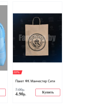
-30%
Пакет ФК Манчестер Сити
7
.
00
р.
Купить
4
.
90
р.