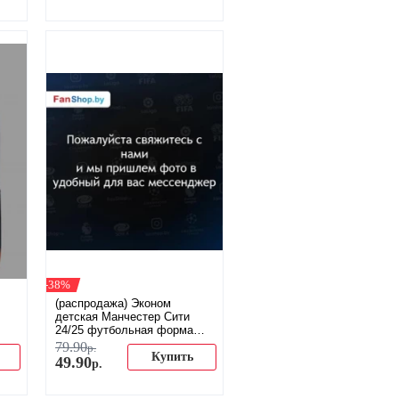
-38%
(распродажа) Эконом
детская Манчестер Сити
24/25 футбольная форма
домашняя
79
.
90
р.
Купить
49
.
90
р.