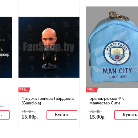
-25%
-25%
Фигурка тренера Гвардиола
Брелок-рюкзак ФК
и
(Guardiola)
Манчестер Сити
а
19
.
90
20
.
00
р.
р.
ь
Купить
Купить
15
.
00
15
.
00
р.
р.