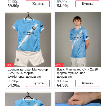
79
.
90
99
.
90
р.
р.
Купить
Купить
59
.
90
54
.
90
р.
р.
-45%
-35%
Econom детская Манчестер
Basic Манчестер Сити 25/26
Сити 25/26 форма
форма футбольная
футбольная домашняя
домашняя
99
.
90
99
.
90
р.
р.
Купить
Купить
54
.
90
64
.
90
р.
р.