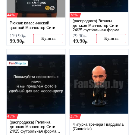
-44%
-38%
(распродажа) Эконом
Рюкзак классический
детская Манчестер Сити
цветной Манчестер Сити
24/25 футбольная форма
домашняя
179
.
90
79
.
90
р.
р.
Купить
Купить
99
.
90
49
.
90
р.
р.
-45%
-25%
(распродажа) Реплика
Фигурка тренера Гвардиола
детская Манчестер Сити
(Guardiola)
24/25 футбольная форма