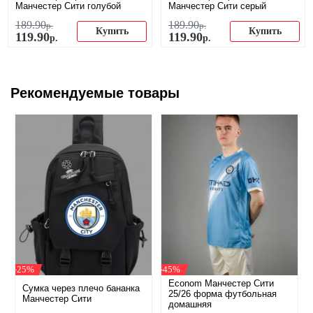
Манчестер Сити голубой
Манчестер Сити серый
189
.
90
189
.
90
р.
р.
Купить
Купить
119
.
90
119
.
90
р.
р.
Рекомендуемые товары
-25%
-45%
Econom Манчестер Сити
Сумка через плечо бананка
25/26 форма футбольная
Манчестер Сити
домашняя