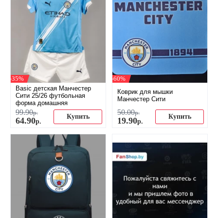
-35%
-60%
Basic детская Манчестер
Коврик для мышки
Сити 25/26 футбольная
Манчестер Сити
форма домашняя
99
.
90
50
.
00
р.
р.
Купить
Купить
64
.
90
19
.
90
р.
р.