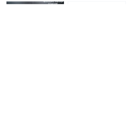
-17%
-24%
Бутылка для воды ФК
Олимпийка ФК Манчестер
Манчестер Сити
Сити черная
48
.
00
145
.
00
р.
р.
Купить
Купить
39
.
90
109
.
90
р.
р.