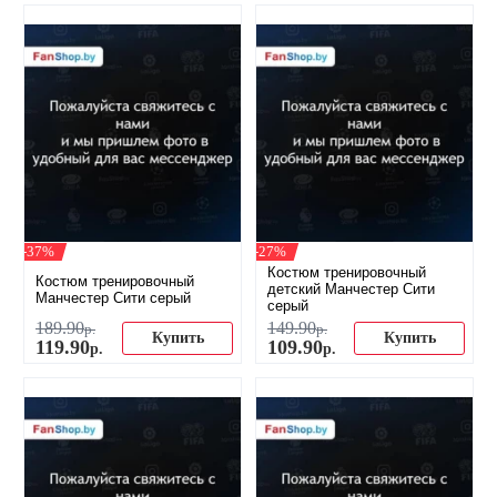
-37%
-27%
Костюм тренировочный
Костюм тренировочный
детский Манчестер Сити
Манчестер Сити серый
серый
189
.
90
149
.
90
р.
р.
Купить
Купить
119
.
90
109
.
90
р.
р.