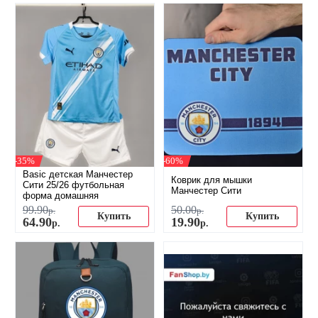
-35%
-60%
Basic детская Манчестер
Коврик для мышки
Сити 25/26 футбольная
Манчестер Сити
форма домашняя
99
.
90
50
.
00
р.
р.
Купить
Купить
64
.
90
19
.
90
р.
р.