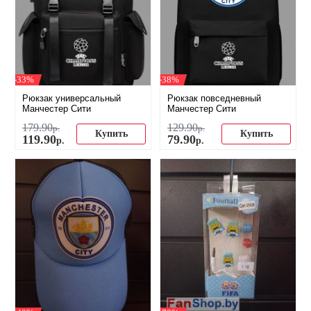
-33%
-38%
Рюкзак универсальный
Рюкзак повседневный
Манчестер Сити
Манчестер Сити
179
.
90
129
.
90
р.
р.
Купить
Купить
119
.
90
79
.
90
р.
р.