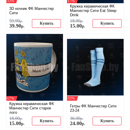
-33%
-17%
Кружка керамическая ФК
3D ночник ФК Манчестер
Манчестер Сити Eat Sleep
Сити
Drink
59
.
90
18
.
00
р.
р.
Купить
Купить
39
.
90
15
.
00
р.
р.
-17%
-33%
Кружка керамическая ФК
Гетры ФК Манчестер Сити
Манчестер Сити старое
23-24
лого
18
.
00
36
.
00
р.
р.
Купить
Купить
15
.
00
24
.
00
р.
р.