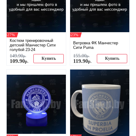
-27%
-23%
Костюм тренировочный
Ветровка ФК Манчестер
детский Манчестер Сити
Сити Puma
голубой 23-24
149
.
90
155
.
00
р.
р.
Купить
Купить
109
.
90
119
.
90
р.
р.