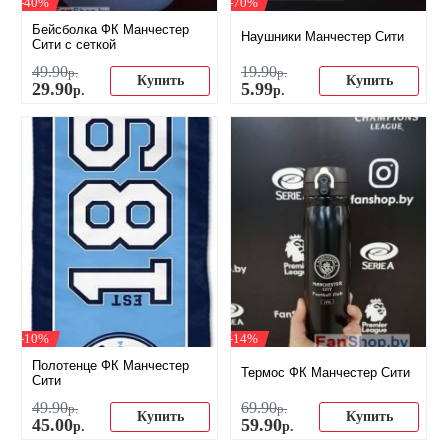
-40%
-70%
Бейсболка ФК Манчестер
Наушники Манчестер Сити
Сити с сеткой
49
.
90
19
.
90
р.
р.
Купить
Купить
29
.
90
5
.
99
р.
р.
-10%
-14%
Полотенце ФК Манчестер
Термос ФК Манчестер Сити
Сити
49
.
90
69
.
90
р.
р.
Купить
Купить
45
.
00
59
.
90
р.
р.