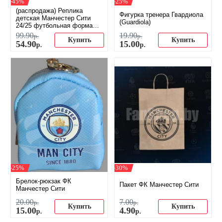
-45%
-25%
(распродажа) Реплика
Фигурка тренера Гвардиола
детская Манчестер Сити
(Guardiola)
24/25 футбольная форма
домашняя
99
.
90
19
.
90
р.
р.
Купить
Купить
54
.
90
15
.
00
р.
р.
-25%
-30%
Брелок-рюкзак ФК
Пакет ФК Манчестер Сити
Манчестер Сити
20
.
00
7
.
00
р.
р.
Купить
Купить
15
.
00
4
.
90
р.
р.