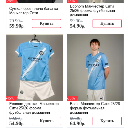
-25%
-45%
Econom Манчестер Сити
Сумка через плечо бананка
25/26 форма футбольная
Манчестер Сити
домашняя
79
.
90
99
.
90
р.
р.
Купить
Купить
59
.
90
54
.
90
р.
р.
-45%
-35%
Econom детская Манчестер
Basic Манчестер Сити 25/26
Сити 25/26 форма
форма футбольная
футбольная домашняя
домашняя
99
.
90
99
.
90
р.
р.
Купить
Купить
54
.
90
64
.
90
р.
р.