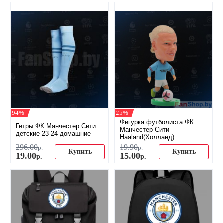
-94%
-25%
Фигурка футболиста ФК
Гетры ФК Манчестер Сити
Манчестер Сити
детские 23-24 домашние
Haaland(Холланд)
296
.
00
19
.
90
р.
р.
Купить
Купить
19
.
00
15
.
00
р.
р.