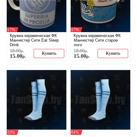
-17%
-17%
Кружка керамическая ФК
Кружка керамическая ФК
Манчестер Сити Eat Sleep
Манчестер Сити старое
Drink
лого
18
.
00
18
.
00
р.
р.
Купить
Купить
15
.
00
15
.
00
р.
р.
-33%
-94%