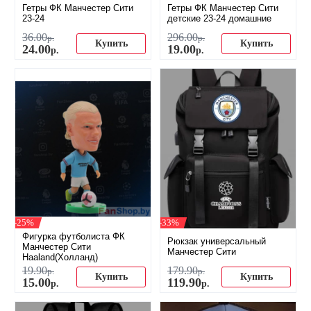
Гетры ФК Манчестер Сити
Гетры ФК Манчестер Сити
23-24
детские 23-24 домашние
36
.
00
296
.
00
р.
р.
Купить
Купить
24
.
00
19
.
00
р.
р.
-25%
-33%
Фигурка футболиста ФК
Рюкзак универсальный
Манчестер Сити
Манчестер Сити
Haaland(Холланд)
19
.
90
179
.
90
р.
р.
Купить
Купить
15
.
00
119
.
90
р.
р.