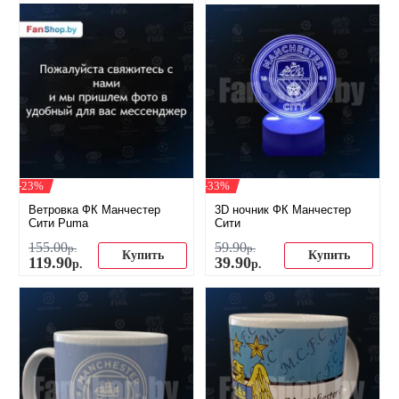
-23%
-33%
Ветровка ФК Манчестер
3D ночник ФК Манчестер
Сити Puma
Сити
155
.
00
59
.
90
р.
р.
Купить
Купить
119
.
90
39
.
90
р.
р.