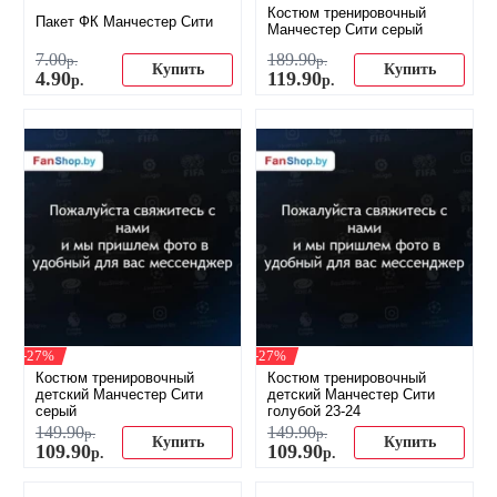
Костюм тренировочный
Пакет ФК Манчестер Сити
Манчестер Сити серый
7
.
00
189
.
90
р.
р.
Купить
Купить
4
.
90
119
.
90
р.
р.
-27%
-27%
Костюм тренировочный
Костюм тренировочный
детский Манчестер Сити
детский Манчестер Сити
серый
голубой 23-24
149
.
90
149
.
90
р.
р.
Купить
Купить
109
.
90
109
.
90
р.
р.