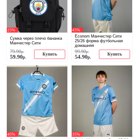
-25%
-45%
Econom Манчестер Сити
Сумка через плечо бананка
25/26 форма футбольная
Манчестер Сити
домашняя
79
.
90
99
.
90
р.
р.
Купить
Купить
59
.
90
54
.
90
р.
р.
-45%
-35%