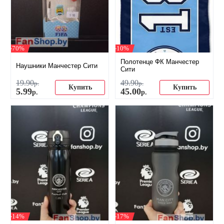
-70%
-10%
Полотенце ФК Манчестер
Наушники Манчестер Сити
Сити
19
.
90
49
.
90
р.
р.
Купить
Купить
5
.
99
45
.
00
р.
р.
-14%
-17%