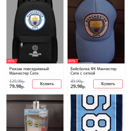
-38%
-40%
Рюкзак повседневный
Бейсболка ФК Манчестер
Манчестер Сити
Сити с сеткой
129
.
90
49
.
90
р.
р.
Купить
Купить
79
.
90
29
.
90
р.
р.