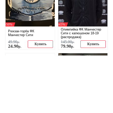
-50%
-45%
Олимпийка ФК Манчестер
Рюкзак-торба ФК
Сити с капюшоном 18-19
Манчестер Сити
(распродажа)
49
.
90
145
.
00
р.
р.
Купить
Купить
24
.
90
79
.
90
р.
р.
-56%
-23%