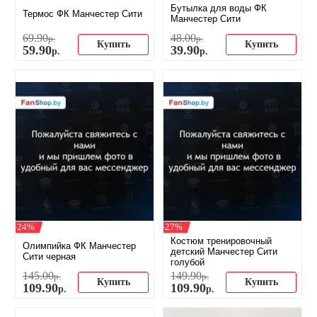
Бутылка для воды ФК
Термос ФК Манчестер Сити
Манчестер Сити
69
.
90
48
.
00
р.
р.
Купить
Купить
59
.
90
39
.
90
р.
р.
-24%
-27%
Костюм тренировочный
Олимпийка ФК Манчестер
детский Манчестер Сити
Сити черная
голубой
145
.
00
149
.
90
р.
р.
Купить
Купить
109
.
90
109
.
90
р.
р.