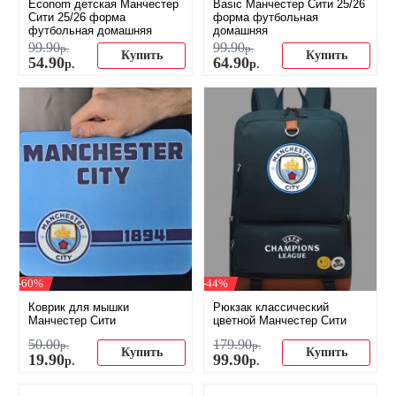
Econom детская Манчестер
Basic Манчестер Сити 25/26
Сити 25/26 форма
форма футбольная
футбольная домашняя
домашняя
99
.
90
99
.
90
р.
р.
Купить
Купить
54
.
90
64
.
90
р.
р.
-60%
-44%
Коврик для мышки
Рюкзак классический
Манчестер Сити
цветной Манчестер Сити
50
.
00
179
.
90
р.
р.
Купить
Купить
19
.
90
99
.
90
р.
р.