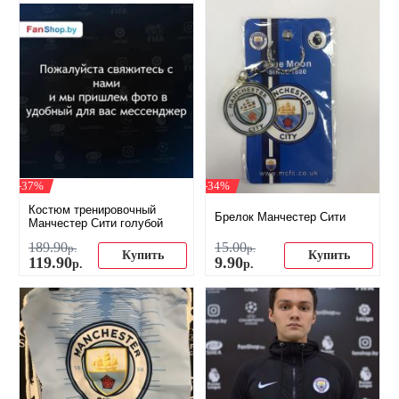
-37%
-34%
Костюм тренировочный
Брелок Манчестер Сити
Манчестер Сити голубой
189
.
90
15
.
00
р.
р.
Купить
Купить
119
.
90
9
.
90
р.
р.