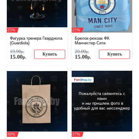
-25%
-25%
Фигурка тренера Гвардиола
Брелок-рюкзак ФК
(Guardiola)
Манчестер Сити
19
.
90
20
.
00
р.
р.
Купить
Купить
15
.
00
15
.
00
р.
р.
-30%
-37%