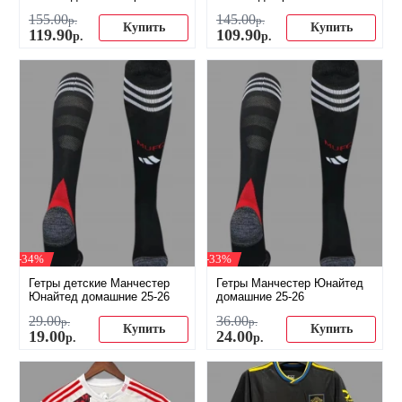
155
.
00
145
.
00
р.
р.
Купить
Купить
119
.
90
109
.
90
р.
р.
-34%
-33%
Гетры детские Манчестер
Гетры Манчестер Юнайтед
Юнайтед домашние 25-26
домашние 25-26
29
.
00
36
.
00
р.
р.
Купить
Купить
19
.
00
24
.
00
р.
р.