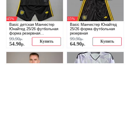
-45%
-35%
Basic детская Манчестер
Basic Манчестер Юнайтед
Юнайтед 25/26 футбольная
25/26 форма футбольная
форма резервная
резервная
(распродажа)
99
.
90
99
.
90
р.
р.
Купить
Купить
54
.
90
64
.
90
р.
р.
-31%
-38%
Econom Манчестер
Econom детская Манчестер
Юнайтед 25/26 форма
Юнайтед 25/26 футбольная