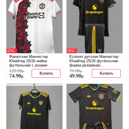
-42%
-38%
Фанатская Манчестер
Econom детская Манчестер
Юнайтед 25/26 майка
Юнайтед 25/26 футбольная
футбольная с розами
форма резервная
(распродажа)
129
.
90
79
.
90
р.
р.
Купить
Купить
74
.
90
49
.
90
р.
р.