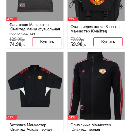
-42%
-25%
Фанатская Манчестер
Сумка через плечо бананка
Юнайтед майка футбольная
Манчестер Юнайтед
черно-красная
129
.
90
79
.
90
р.
р.
Купить
Купить
74
.
90
59
.
90
р.
р.
-23%
-24%
Ветровка Манчестер
Олимпийка Манчестер
Юнайтед Adidas черная
Юнайтед черная