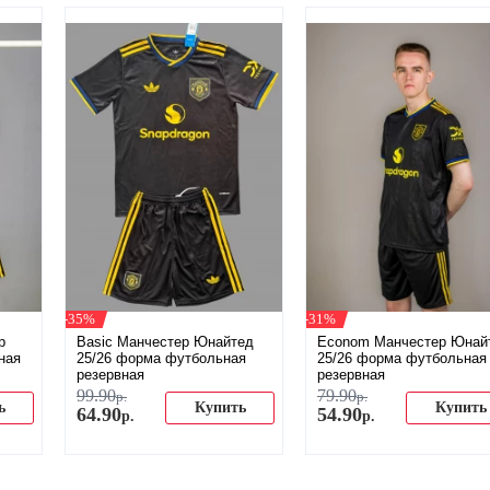
-35%
-31%
р
Basic Манчестер Юнайтед
Econom Манчестер Юнай
ная
25/26 форма футбольная
25/26 форма футбольная
резервная
резервная
99
.
90
79
.
90
р.
р.
ь
Купить
Купить
64
.
90
54
.
90
р.
р.