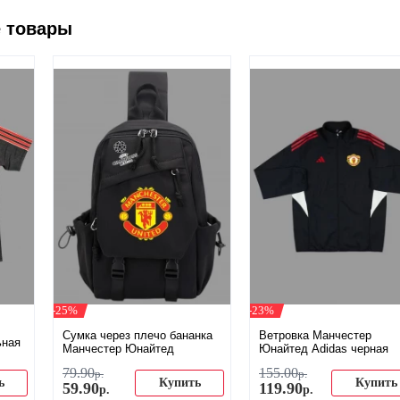
 товары
-25%
-23%
Сумка через плечо бананка
Ветровка Манчестер
ьная
Манчестер Юнайтед
Юнайтед Adidas черная
79
.
90
155
.
00
р.
р.
ь
Купить
Купить
59
.
90
119
.
90
р.
р.