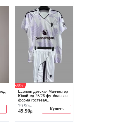
-38%
тед
Econom детская Манчестер
Юнайтед 25/26 футбольная
форма гостевая
(распродажа)
79
.
90
р.
Купить
49
.
90
р.