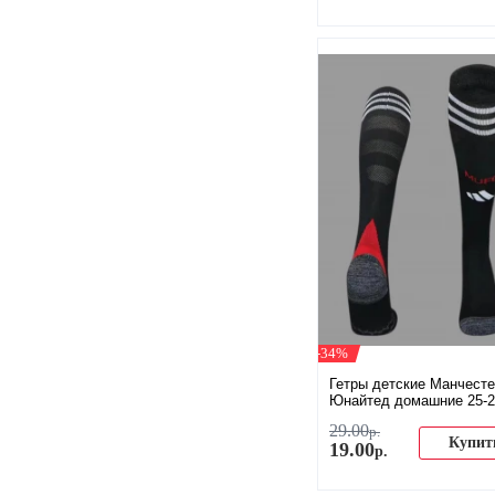
-34%
Гетры детские Манчест
Юнайтед домашние 25-2
29
.
00
р.
Купит
19
.
00
р.