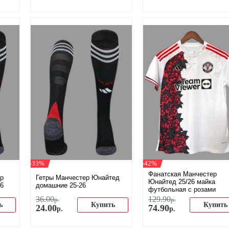
-33%
-42%
Фанатская Манчестер
ер
Гетры Манчестер Юнайтед
Юнайтед 25/26 майка
6
домашние 25-26
футбольная с розами
36
.
00
129
.
90
р.
р.
ь
Купить
Купить
24
.
00
74
.
90
р.
р.