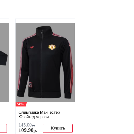
-24%
Олимпийка Манчестер
Юнайтед черная
145
.
00
р.
Купить
109
.
90
р.