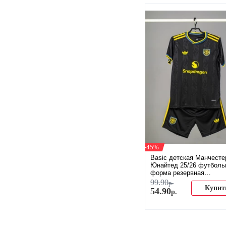
-45%
Basic детская Манчесте
Юнайтед 25/26 футболь
форма резервная
(распродажа)
99
.
90
р.
Купит
54
.
90
р.