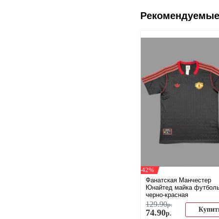
Рекомендуемые
-42%
Фанатская Манчестер
Юнайтед майка футбол
черно-красная
129
.
90
р.
Купит
74
.
90
р.