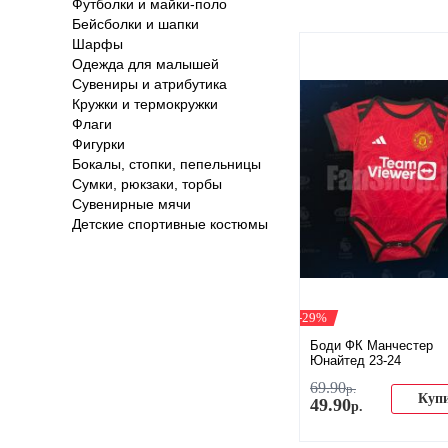
Футболки и майки-поло
Бейсболки и шапки
Шарфы
Одежда для малышей
Сувениры и атрибутика
Кружки и термокружки
Флаги
Фигурки
Бокалы, стопки, пепельницы
Сумки, рюкзаки, торбы
Сувенирные мячи
Детские спортивные костюмы
-29%
Боди ФК Манчестер
Юнайтед 23-24
69
.
90
р.
Куп
49
.
90
р.