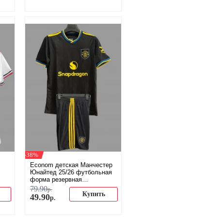
-38%
Econom детская Манчестер
Юнайтед 25/26 футбольная
форма резервная
(распродажа)
79
.
90
р.
Купить
49
.
90
р.