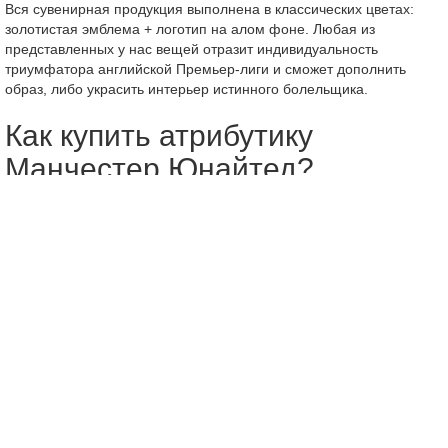
Вся сувенирная продукция выполнена в классических цветах:
золотистая эмблема + логотип на алом фоне. Любая из
представленных у нас вещей отразит индивидуальность
триумфатора английской Премьер-лиги и сможет дополнить
образ, либо украсить интерьер истинного болельщика.
Как купить атрибутику
Манчестер Юнайтед?
Оформить покупку можно несколькими способами:
через сайт, добавив выбранный товар в корзину (после
несложной процедуры регистрации);
позвонив менеджеру или заказав звонок.
При заказе футбольной формы возможна печать на майке и
шортах. Услуга оплачивается отдельно, но заказать ее можно
тоже на сайте.
FanShop.by работает по всей Беларуси, осуществляя доставку
Белпочтой. Постоянные акции и скидки позволяют приобрести
продукцию по отличной стоимости.