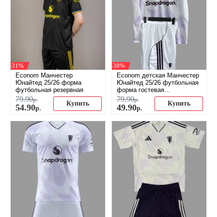
-31%
-38%
Econom Манчестер
Econom детская Манчестер
Юнайтед 25/26 форма
Юнайтед 25/26 футбольная
футбольная резервная
форма гостевая
(распродажа)
79
.
90
79
.
90
р.
р.
Купить
Купить
54
.
90
49
.
90
р.
р.