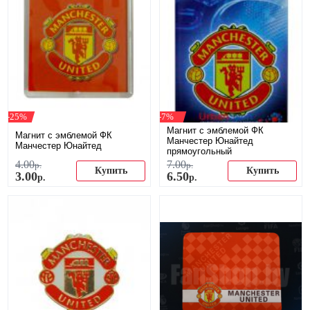
-25%
-7%
Магнит с эмблемой ФК
Магнит с эмблемой ФК
Манчестер Юнайтед
Манчестер Юнайтед
прямоугольный
4
.
00
7
.
00
р.
р.
Купить
Купить
3
.
00
6
.
50
р.
р.