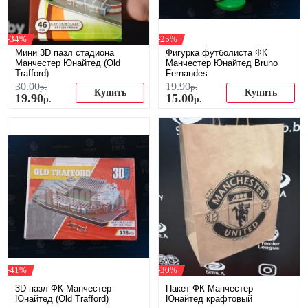
-34%
-25%
Мини 3D пазл стадиона
Фигурка футболиста ФК
Манчестер Юнайтед (Old
Манчестер Юнайтед Bruno
Trafford)
Fernandes
30
.
00
19
.
90
р.
р.
Купить
Купить
19
.
90
15
.
00
р.
р.
-41%
-30%
3D пазл ФК Манчестер
Пакет ФК Манчестер
Юнайтед (Old Trafford)
Юнайтед крафтовый