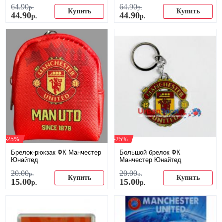
64
.
90
64
.
90
р.
р.
Купить
Купить
44
.
90
44
.
90
р.
р.
-25%
-25%
Брелок-рюкзак ФК Манчестер
Большой брелок ФК
Юнайтед
Манчестер Юнайтед
20
.
00
20
.
00
р.
р.
Купить
Купить
15
.
00
15
.
00
р.
р.