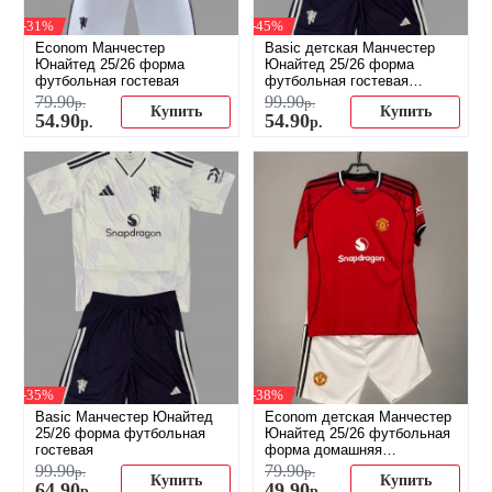
-31%
-45%
Econom Манчестер
Basic детская Манчестер
Юнайтед 25/26 форма
Юнайтед 25/26 форма
футбольная гостевая
футбольная гостевая
(распродажа)
79
.
90
99
.
90
р.
р.
Купить
Купить
54
.
90
54
.
90
р.
р.
-35%
-38%
Basic Манчестер Юнайтед
Econom детская Манчестер
25/26 форма футбольная
Юнайтед 25/26 футбольная
гостевая
форма домашняя
(распродажа)
99
.
90
79
.
90
р.
р.
Купить
Купить
64
.
90
49
.
90
р.
р.