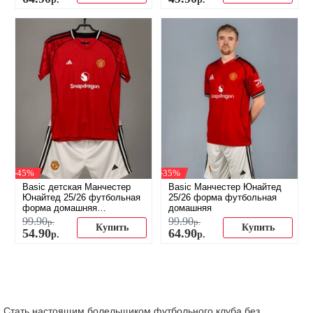
-45%
-35%
Basic детская Манчестер
Basic Манчестер Юнайтед
Юнайтед 25/26 футбольная
25/26 форма футбольная
форма домашняя
домашняя
(распродажа)
99
.
90
99
.
90
р.
р.
Купить
Купить
54
.
90
64
.
90
р.
р.
Стать настоящим болельщиком футбольного клуба без