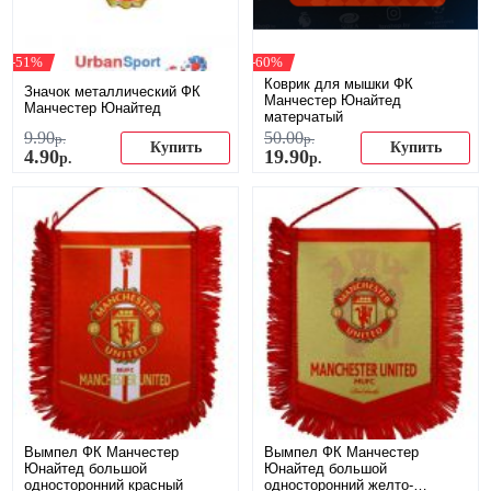
-51%
-60%
Коврик для мышки ФК
Значок металлический ФК
Манчестер Юнайтед
Манчестер Юнайтед
матерчатый
9
.
90
50
.
00
р.
р.
Купить
Купить
4
.
90
19
.
90
р.
р.
Вымпел ФК Манчестер
Вымпел ФК Манчестер
Юнайтед большой
Юнайтед большой
односторонний красный
односторонний желто-