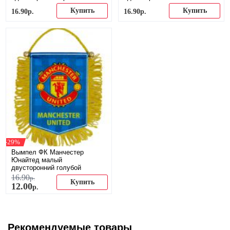
красный
Купить
Купить
16
.
90
р.
16
.
90
р.
-29%
Вымпел ФК Манчестер
Юнайтед малый
двусторонний голубой
16
.
90
р.
Купить
12
.
00
р.
Рекомендуемые товары