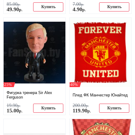
85
.
00
7
.
00
р.
р.
Купить
Купить
49
.
90
4
.
90
р.
р.
-25%
-40%
Фигурка тренера Sir Alex
Плед ФК Манчестер Юнайтед
Ferguson
19
.
90
200
.
00
р.
р.
Купить
Купить
15
.
00
119
.
90
р.
р.