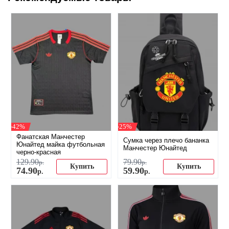
-42%
-25%
Фанатская Манчестер
Сумка через плечо бананка
Юнайтед майка футбольная
Манчестер Юнайтед
черно-красная
129
.
90
79
.
90
р.
р.
Купить
Купить
74
.
90
59
.
90
р.
р.