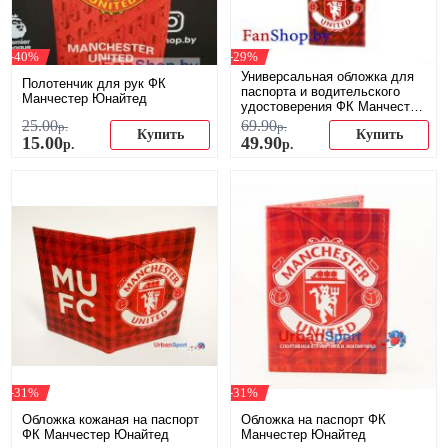
-40%
-29%
Универсальная обложка для
Полотенчик для рук ФК
паспорта и водительского
Манчестер Юнайтед
удостоверения ФК Манчестер
Юнайтед
25
.
00
69
.
90
р.
р.
Купить
Купить
15
.
00
49
.
90
р.
р.
-31%
-31%
Обложка кожаная на паспорт
Обложка на паспорт ФК
ФК Манчестер Юнайтед
Манчестер Юнайтед