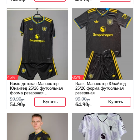
-45%
-35%
Basic детская Манчестер
Basic Манчестер Юнайтед
Юнайтед 25/26 футбольная
25/26 форма футбольная
форма резервная
резервная
(распродажа)
99
.
90
99
.
90
р.
р.
Купить
Купить
54
.
90
64
.
90
р.
р.