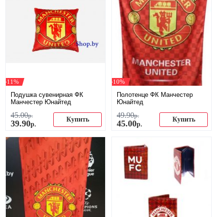
-11%
-10%
Подушка сувенирная ФК
Полотенце ФК Манчестер
Манчестер Юнайтед
Юнайтед
45
.
00
49
.
90
р.
р.
Купить
Купить
39
.
90
45
.
00
р.
р.