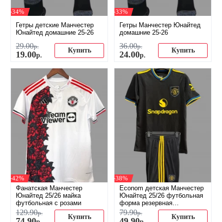
-34%
-33%
Гетры детские Манчестер
Гетры Манчестер Юнайтед
Юнайтед домашние 25-26
домашние 25-26
29
.
00
36
.
00
р.
р.
Купить
Купить
19
.
00
24
.
00
р.
р.
-42%
-38%
Фанатская Манчестер
Econom детская Манчестер
Юнайтед 25/26 майка
Юнайтед 25/26 футбольная
футбольная с розами
форма резервная
(распродажа)
129
.
90
79
.
90
р.
р.
Купить
Купить
74
.
90
49
.
90
р.
р.