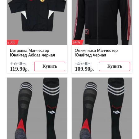
-23%
-24%
Ветровка Манчестер
Олимпийка Манчестер
Юнайтед Adidas черная
Юнайтед черная
155
.
00
145
.
00
р.
р.
Купить
Купить
119
.
90
109
.
90
р.
р.