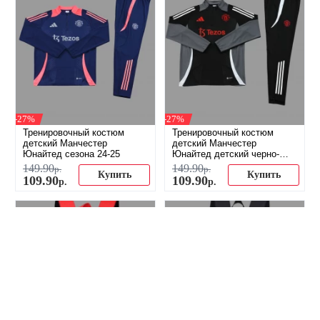
-27%
-27%
Тренировочный костюм
Тренировочный костюм
детский Манчестер
детский Манчестер
Юнайтед сезона 24-25
Юнайтед детский черно-
серый
149
.
90
149
.
90
р.
р.
Купить
Купить
109
.
90
109
.
90
р.
р.