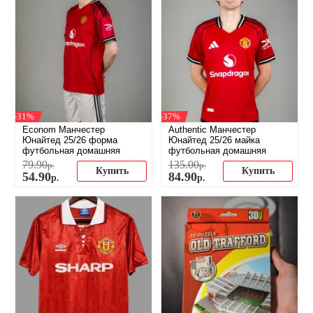
-31%
-37%
Econom Манчестер
Authentic Манчестер
Юнайтед 25/26 форма
Юнайтед 25/26 майка
футбольная домашняя
футбольная домашняя
79
.
90
135
.
00
р.
р.
Купить
Купить
54
.
90
84
.
90
р.
р.