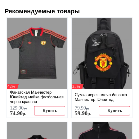
Рекомендуемые товары
-42%
-25%
Фанатская Манчестер
Сумка через плечо бананка
Юнайтед майка футбольная
Манчестер Юнайтед
черно-красная
129
.
90
79
.
90
р.
р.
Купить
Купить
74
.
90
59
.
90
р.
р.