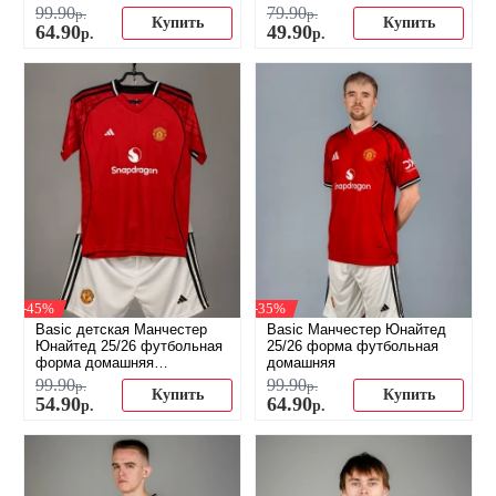
(распродажа)
99
.
90
79
.
90
р.
р.
Купить
Купить
64
.
90
49
.
90
р.
р.
-45%
-35%
Basic детская Манчестер
Basic Манчестер Юнайтед
Юнайтед 25/26 футбольная
25/26 форма футбольная
форма домашняя
домашняя
(распродажа)
99
.
90
99
.
90
р.
р.
Купить
Купить
54
.
90
64
.
90
р.
р.