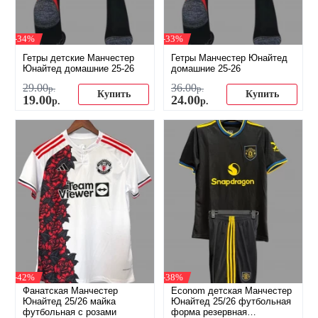
-34%
-33%
Гетры детские Манчестер
Гетры Манчестер Юнайтед
Юнайтед домашние 25-26
домашние 25-26
29
.
00
36
.
00
р.
р.
Купить
Купить
19
.
00
24
.
00
р.
р.
-42%
-38%
Фанатская Манчестер
Econom детская Манчестер
Юнайтед 25/26 майка
Юнайтед 25/26 футбольная
футбольная с розами
форма резервная