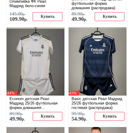
Олимпийка ФК Реал
футбольная форма
Мадрид бело-синяя
домашняя (распродажа)
145
.
00
89
.
90
р.
р.
Купить
Купить
109
.
90
49
.
90
р.
р.
-44%
-45%
Econom детская Реал
Basic детская Реал Мадрид
Мадрид 25/26 футбольная
25/26 футбольная форма
форма домашняя
гостевая (распродажа)
(распродажа)
89
.
90
99
.
90
р.
р.
Купить
Купить
49
.
90
54
.
90
р.
р.