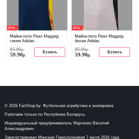
-30%
-30%
Майка-поло Реал Мадрид
Майка-поло Реал Мадрид
синяя Adidas
белая Adidas
85
.
00
85
.
00
р.
р.
Купить
Купить
59
.
90
59
.
90
р.
р.
© 2026 FanShop.by. Футбольная атрибутика и экипировка.
Работаем только по Республике Беларусь.
Индивидуальный предприниматель Марченко Василий
Александрович
Зарегистрирован Минским Горисполкомом 7 июля 2016 года