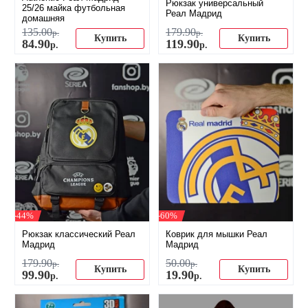
Рюкзак универсальный
25/26 майка футбольная
Реал Мадрид
домашняя
135
.
00
179
.
90
р.
р.
Купить
Купить
84
.
90
119
.
90
р.
р.
-44%
-60%
Рюкзак классический Реал
Коврик для мышки Реал
Мадрид
Мадрид
179
.
90
50
.
00
р.
р.
Купить
Купить
99
.
90
19
.
90
р.
р.