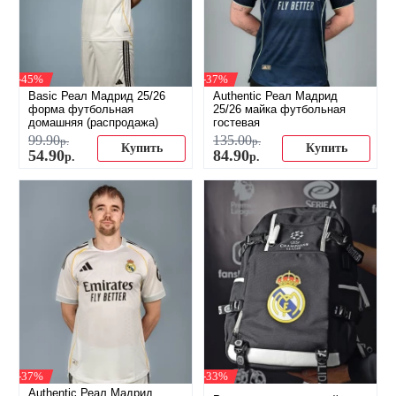
-45%
-37%
Basic Реал Мадрид 25/26
Authentic Реал Мадрид
форма футбольная
25/26 майка футбольная
домашняя (распродажа)
гостевая
99
.
90
135
.
00
р.
р.
Купить
Купить
54
.
90
84
.
90
р.
р.
-37%
-33%
Authentic Реал Мадрид