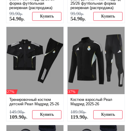
форма футбольная
25/26 футбольная форма
резервная (распродажа)
резервная (распродажа)
99
.
90
99
.
90
р.
р.
Купить
Купить
54
.
90
54
.
90
р.
р.
-27%
-37%
Тренировочный костюм
Костюм взрослый Реал
детский Реал Мадрид 25-26
Мадрид 2025-26
149
.
90
189
.
90
р.
р.
Купить
Купить
109
.
90
119
.
90
р.
р.