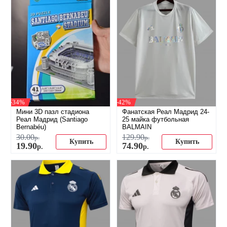
-34%
-42%
Мини 3D пазл стадиона
Фанатская Реал Мадрид 24-
Реал Мадрид (Santiago
25 майка футбольная
Bernabéu)
BALMAIN
30
.
00
129
.
90
р.
р.
Купить
Купить
19
.
90
74
.
90
р.
р.