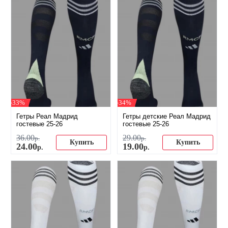
-33%
-34%
Гетры Реал Мадрид
Гетры детские Реал Мадрид
гостевые 25-26
гостевые 25-26
36
.
00
29
.
00
р.
р.
Купить
Купить
24
.
00
19
.
00
р.
р.