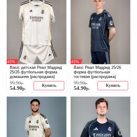
-45%
-45%
Basic детская Реал Мадрид
Basic Реал Мадрид 25/26
25/26 футбольная форма
форма футбольная
домашняя (распродажа)
гостевая (распродажа)
99
.
90
99
.
90
р.
р.
Купить
Купить
54
.
90
54
.
90
р.
р.