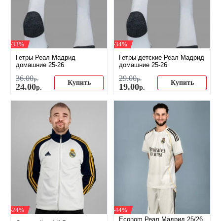
-33%
-34%
Гетры Реал Мадрид
Гетры детские Реал Мадрид
домашние 25-26
домашние 25-26
36
.
00
29
.
00
р.
р.
Купить
Купить
24
.
00
19
.
00
р.
р.
-24%
-44%
Econom Реал Мадрид 25/26