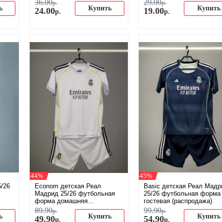
36
.
00
29
.
00
р.
р.
ь
Купить
Купить
24
.
00
19
.
00
р.
р.
-44%
-45%
/26
Econom детская Реал
Basic детская Реал Мадр
Мадрид 25/26 футбольная
25/26 футбольная форма
форма домашняя
гостевая (распродажа)
(распродажа)
89
.
90
99
.
90
р.
р.
ь
Купить
Купить
49
.
90
54
.
90
р.
р.