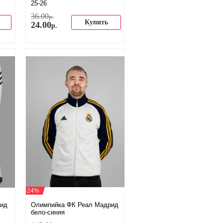
25-26
36
.
00
р.
Купить
24
.
00
р.
-24%
рид
Олимпийка ФК Реал Мадрид
бело-синяя