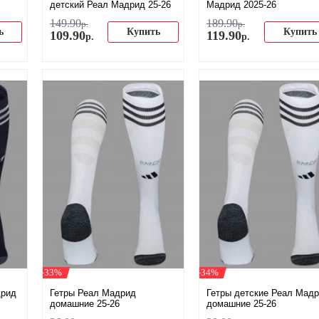
детский Реал Мадрид 25-26
Мадрид 2025-26
149
.
90
189
.
90
р.
р.
ь
Купить
Купить
109
.
90
119
.
90
р.
р.
-33%
-34%
дрид
Гетры Реал Мадрид
Гетры детские Реал Мад
домашние 25-26
домашние 25-26