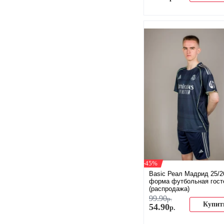
-45%
Basic Реал Мадрид 25/2
форма футбольная гост
(распродажа)
99
.
90
р.
Купит
54
.
90
р.