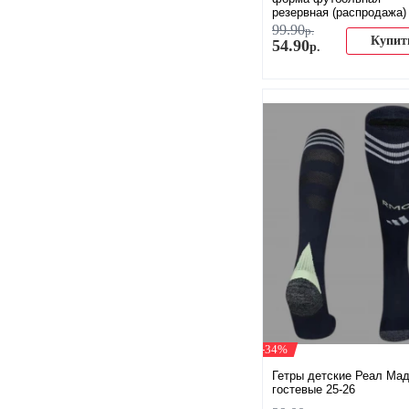
резервная (распродажа)
99
.
90
р.
Купит
54
.
90
р.
-34%
Гетры детские Реал Ма
гостевые 25-26