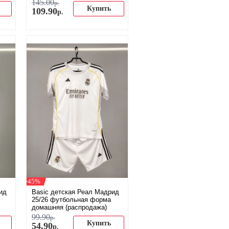
145
.
00
р.
Купить
109
.
90
р.
-45%
ид
Basic детская Реал Мадрид
25/26 футбольная форма
домашняя (распродажа)
99
.
90
р.
Купить
54
.
90
р.