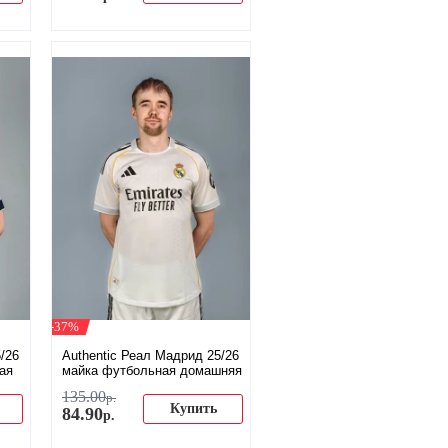
-37%
/26
Authentic Реал Мадрид 25/26
ая
майка футбольная домашняя
135
.
00
р.
Купить
84
.
90
р.