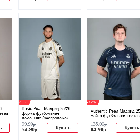
-45%
-37%
6
Basic Реал Мадрид 25/26
Authentic Реал Мадрид 25
евая
форма футбольная
майка футбольная гостев
домашняя (распродажа)
99
.
90
135
.
00
р.
р.
ь
Купить
Купить
54
.
90
84
.
90
р.
р.