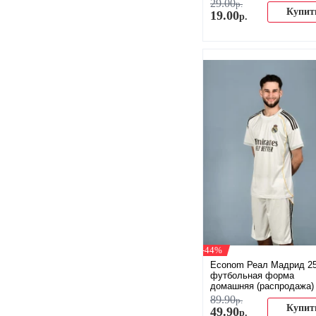
29
.
00
р.
Купит
19
.
00
р.
-44%
Econom Реал Мадрид 25
футбольная форма
домашняя (распродажа)
89
.
90
р.
Купит
49
.
90
р.