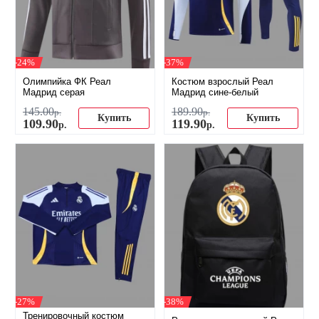
-24%
-37%
Олимпийка ФК Реал
Костюм взрослый Реал
Мадрид серая
Мадрид сине-белый
145
.
00
189
.
90
р.
р.
Купить
Купить
109
.
90
119
.
90
р.
р.
-27%
-38%
Тренировочный костюм