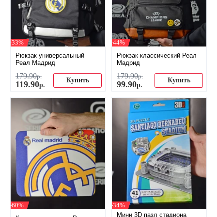
-33%
-44%
Рюкзак универсальный
Рюкзак классический Реал
Реал Мадрид
Мадрид
179
.
90
179
.
90
р.
р.
Купить
Купить
119
.
90
99
.
90
р.
р.
-60%
-34%
Мини 3D пазл стадиона