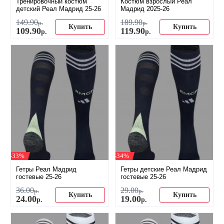
Тренировочный костюм
Костюм взрослый Реал
детский Реал Мадрид 25-26
Мадрид 2025-26
149
.
90
189
.
90
р.
р.
Купить
Купить
109
.
90
119
.
90
р.
р.
-33%
-34%
Гетры Реал Мадрид
Гетры детские Реал Мадрид
гостевые 25-26
гостевые 25-26
36
.
00
29
.
00
р.
р.
Купить
Купить
24
.
00
19
.
00
р.
р.