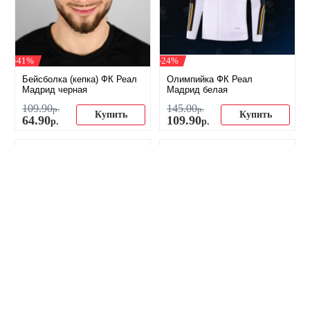
-41%
-24%
Бейсболка (кепка) ФК Реал
Олимпийка ФК Реал
Мадрид черная
Мадрид белая
109
.
90
145
.
00
р.
р.
Купить
Купить
64
.
90
109
.
90
р.
р.
-29%
-27%
Тренировочный костюм