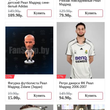
Рюкзак повседневный Реал
детский Реал Мадрид сине-
Мадрид
белый Adidas
149
.
90
129
.
90
р.
р.
Купить
Купить
109
.
90
79
.
90
р.
р.
-25%
-37%
Фигурка футболиста Реал
Ретро джерси ФК Реал
Мадрид Zidane (Зидан)
Мадрид 2006-2007
19
.
90
149
.
90
р.
р.
Купить
Купить
15
.
00
94
.
90
р.
р.