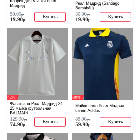
Коврик для мышки Реал
Реал Мадрид (Santiago
Мадрид
Bernabéu)
50
.
00
30
.
00
р.
р.
Купить
Купить
19
.
90
19
.
90
р.
р.
-42%
-30%
Фанатская Реал Мадрид 24-
Майка-поло Реал Мадрид
25 майка футбольная
синяя Adidas
BALMAIN
129
.
90
85
.
00
р.
р.
Купить
Купить
74
.
90
59
.
90
р.
р.