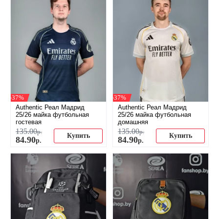
-37%
-37%
Authentic Реал Мадрид
Authentic Реал Мадрид
25/26 майка футбольная
25/26 майка футбольная
гостевая
домашняя
135
.
00
135
.
00
р.
р.
Купить
Купить
84
.
90
84
.
90
р.
р.