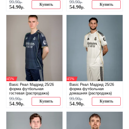
99
.
90
99
.
90
р.
р.
Купить
Купить
54
.
90
54
.
90
р.
р.
-45%
-45%
Basic Реал Мадрид 25/26
Basic Реал Мадрид 25/26
форма футбольная
форма футбольная
гостевая (распродажа)
домашняя (распродажа)
99
.
90
99
.
90
р.
р.
Купить
Купить
54
.
90
54
.
90
р.
р.