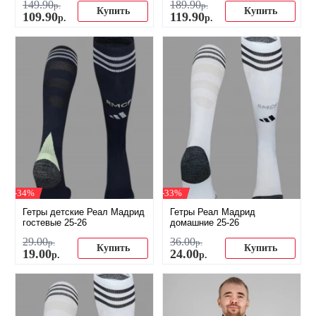
149
.
90
189
.
90
р.
р.
Купить
Купить
109
.
90
119
.
90
р.
р.
-34%
-33%
Гетры детские Реал Мадрид
Гетры Реал Мадрид
гостевые 25-26
домашние 25-26
29
.
00
36
.
00
р.
р.
Купить
Купить
19
.
00
24
.
00
р.
р.