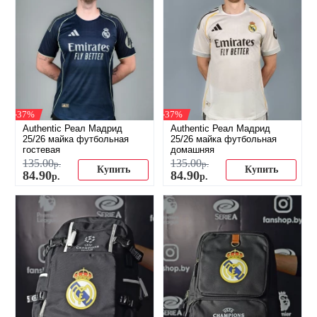
-37%
-37%
Authentic Реал Мадрид
Authentic Реал Мадрид
25/26 майка футбольная
25/26 майка футбольная
гостевая
домашняя
135
.
00
135
.
00
р.
р.
Купить
Купить
84
.
90
84
.
90
р.
р.