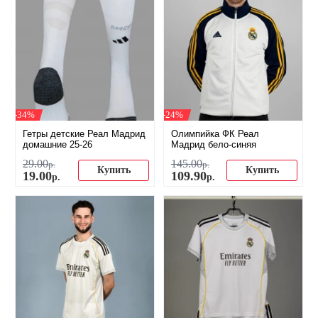
-34%
-24%
Гетры детские Реал Мадрид
Олимпийка ФК Реал
домашние 25-26
Мадрид бело-синяя
29
.
00
145
.
00
р.
р.
Купить
Купить
19
.
00
109
.
90
р.
р.