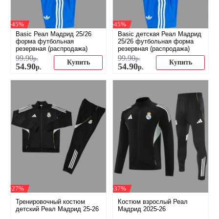
-45%
-45%
Basic Реал Мадрид 25/26
Basic детская Реал Мадрид
форма футбольная
25/26 футбольная форма
резервная (распродажа)
резервная (распродажа)
99
.
90
99
.
90
р.
р.
Купить
Купить
54
.
90
54
.
90
р.
р.
-27%
-37%
Тренировочный костюм
Костюм взрослый Реал
детский Реал Мадрид 25-26
Мадрид 2025-26