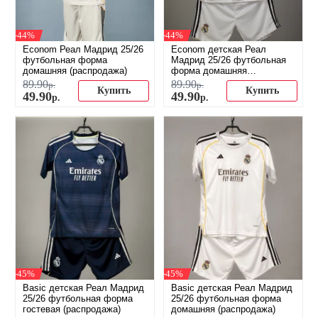
-44%
-44%
Econom Реал Мадрид 25/26
Econom детская Реал
футбольная форма
Мадрид 25/26 футбольная
домашняя (распродажа)
форма домашняя
(распродажа)
89
.
90
89
.
90
р.
р.
Купить
Купить
49
.
90
49
.
90
р.
р.
-45%
-45%
Basic детская Реал Мадрид
Basic детская Реал Мадрид
25/26 футбольная форма
25/26 футбольная форма
гостевая (распродажа)
домашняя (распродажа)