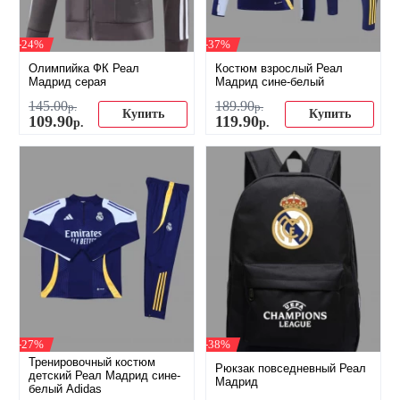
-24%
-37%
Олимпийка ФК Реал
Костюм взрослый Реал
Мадрид серая
Мадрид сине-белый
145
.
00
189
.
90
р.
р.
Купить
Купить
109
.
90
119
.
90
р.
р.
-27%
-38%
Тренировочный костюм
Рюкзак повседневный Реал
детский Реал Мадрид сине-
Мадрид
белый Adidas