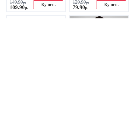
149
.
90
129
.
90
р.
р.
Купить
Купить
109
.
90
79
.
90
р.
р.
-25%
-37%
Фигурка футболиста Реал
Ретро джерси ФК Реал
Мадрид Zidane (Зидан)
Мадрид 2006-2007
19
.
90
149
.
90
р.
р.
Купить
Купить
15
.
00
94
.
90
р.
р.