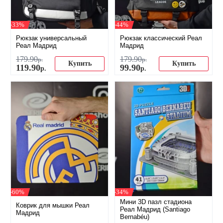
-33%
-44%
Рюкзак универсальный
Рюкзак классический Реал
Реал Мадрид
Мадрид
179
.
90
179
.
90
р.
р.
Купить
Купить
119
.
90
99
.
90
р.
р.
-60%
-34%
Мини 3D пазл стадиона
Коврик для мышки Реал
Реал Мадрид (Santiago
Мадрид
Bernabéu)