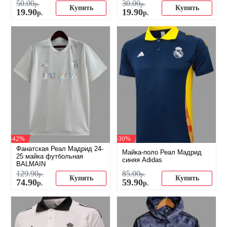
50
.
00
30
.
00
р.
р.
Купить
Купить
19
.
90
19
.
90
р.
р.
-42%
-30%
Фанатская Реал Мадрид 24-
Майка-поло Реал Мадрид
25 майка футбольная
синяя Adidas
BALMAIN
129
.
90
85
.
00
р.
р.
Купить
Купить
74
.
90
59
.
90
р.
р.