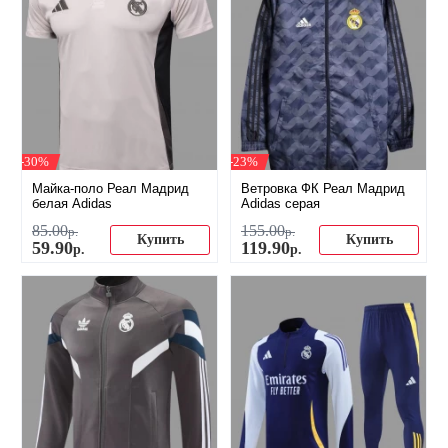
-30%
-23%
Майка-поло Реал Мадрид
Ветровка ФК Реал Мадрид
белая Adidas
Adidas серая
85
.
00
155
.
00
р.
р.
Купить
Купить
59
.
90
119
.
90
р.
р.