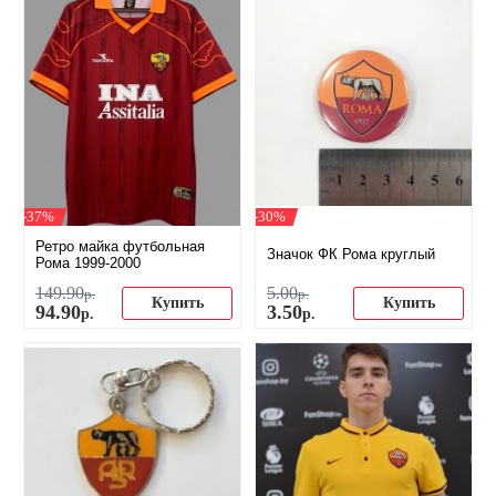
-37%
-30%
Ретро майка футбольная
Значок ФК Рома круглый
Рома 1999-2000
149
.
90
5
.
00
р.
р.
Купить
Купить
94
.
90
3
.
50
р.
р.