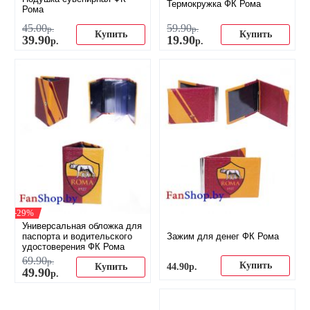
Термокружка ФК Рома
Рома
45
.
00
59
.
90
р.
р.
Купить
Купить
39
.
90
19
.
90
р.
р.
-29%
Универсальная обложка для
паспорта и водительского
Зажим для денег ФК Рома
удостоверения ФК Рома
69
.
90
р.
Купить
44
.
90
р.
Купить
49
.
90
р.