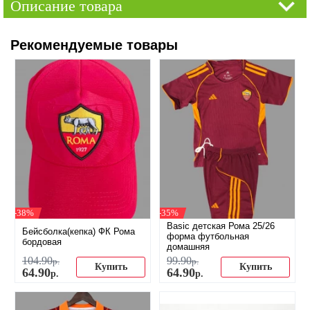
Описание товара
Рекомендуемые товары
-38%
-35%
Basic детская Рома 25/26
Бейсболка(кепка) ФК Рома
форма футбольная
бордовая
домашняя
104
.
90
99
.
90
р.
р.
Купить
Купить
64
.
90
64
.
90
р.
р.