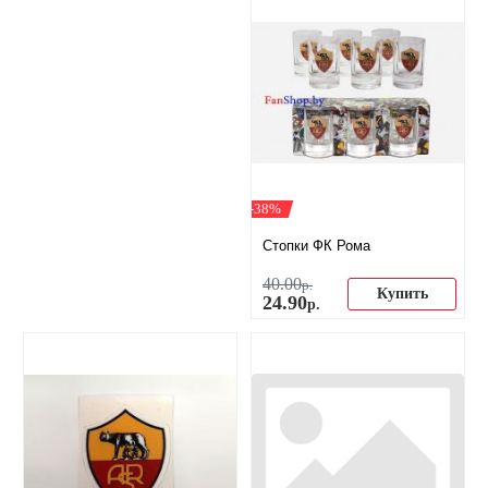
-38%
Стопки ФК Рома
40
.
00
р.
Купить
24
.
90
р.