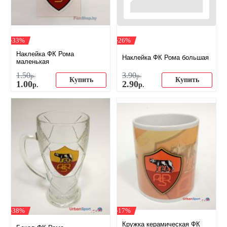
-33%
-26%
Наклейка ФК Рома
Наклейка ФК Рома большая
маленькая
1
.
50
3
.
90
р.
р.
Купить
Купить
1
.
00
2
.
90
р.
р.
-38%
-17%
Кружка керамическая ФК