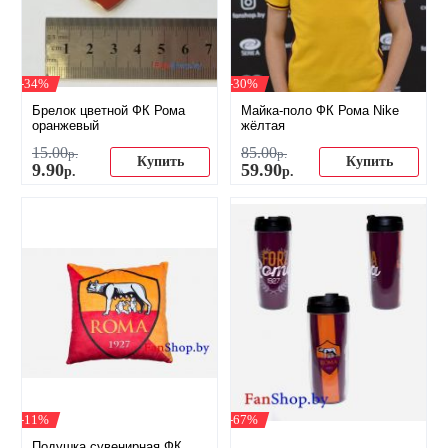
-34%
-30%
Брелок цветной ФК Рома
Майка-поло ФК Рома Nike
оранжевый
жёлтая
15
.
00
85
.
00
р.
р.
Купить
Купить
9
.
90
59
.
90
р.
р.
-11%
-67%
Подушка сувенирная ФК