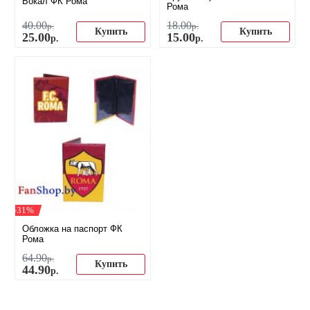
Бокал ФК Рома
Рома
40
.
00
18
.
00
р.
р.
Купить
Купить
25
.
00
15
.
00
р.
р.
-31%
Обложка на паспорт ФК
Рома
64
.
90
р.
Купить
44
.
90
р.