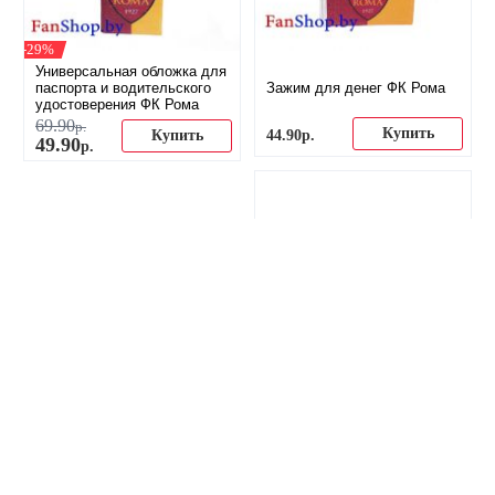
-29%
Универсальная обложка для
паспорта и водительского
Зажим для денег ФК Рома
удостоверения ФК Рома
69
.
90
р.
Купить
44
.
90
р.
Купить
49
.
90
р.
-38%
Стопки ФК Рома
40
.
00
р.