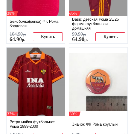
-38%
-35%
Basic детская Рома 25/26
Бейсболка(кепка) ФК Рома
форма футбольная
бордовая
домашняя
104
.
90
99
.
90
р.
р.
Купить
Купить
64
.
90
64
.
90
р.
р.
-37%
-30%
Ретро майка футбольная
Значок ФК Рома круглый
Рома 1999-2000