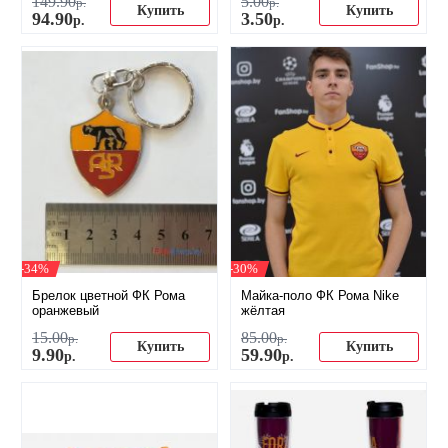
149
.
90
5
.
00
р.
р.
Купить
Купить
94
.
90
3
.
50
р.
р.
-34%
-30%
Брелок цветной ФК Рома
Майка-поло ФК Рома Nike
оранжевый
жёлтая
15
.
00
85
.
00
р.
р.
Купить
Купить
9
.
90
59
.
90
р.
р.