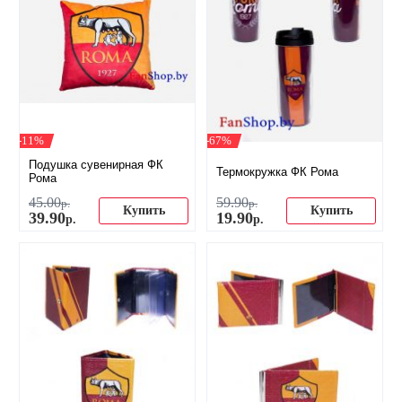
-11%
-67%
Подушка сувенирная ФК
Термокружка ФК Рома
Рома
45
.
00
59
.
90
р.
р.
Купить
Купить
39
.
90
19
.
90
р.
р.