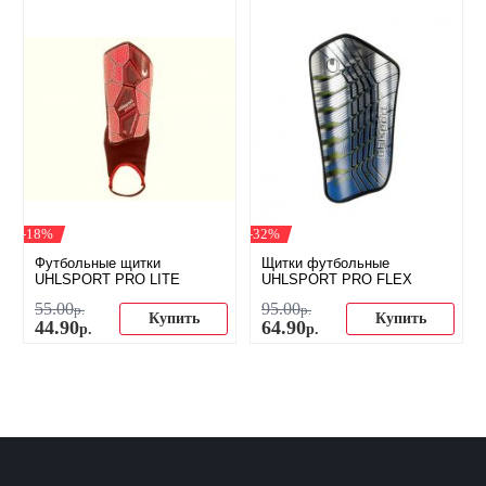
-18%
-32%
​Футбольные щитки
​Щитки футбольные
UHLSPORT PRO LITE
UHLSPORT PRO FLEX
55
.
00
95
.
00
р.
р.
Купить
Купить
44
.
90
64
.
90
р.
р.