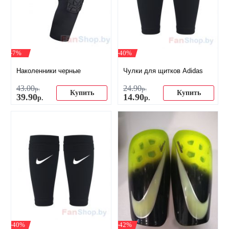
-7%
-40%
Наколенники черные
Чулки для щитков Adidas
43
.
00
24
.
90
р.
р.
Купить
Купить
39
.
90
14
.
90
р.
р.
-40%
-42%