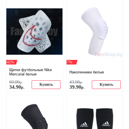
-42%
-7%
Щитки футбольные Nike
Наколенники белые
Mercurial белые
60
.
00
43
.
00
р.
р.
Купить
Купить
34
.
90
39
.
90
р.
р.