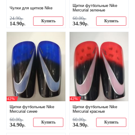
Щитки футбольные Nike
Чулки для щитков Nike
Mercurial зеленые
24
.
90
60
.
00
р.
р.
Купить
Купить
14
.
90
34
.
90
р.
р.
-42%
-42%
Щитки футбольные Nike
Щитки футбольные Nike
Mercurial синие
Mercurial красные
60
.
00
60
.
00
р.
р.
Купить
Купить
34
.
90
34
.
90
р.
р.