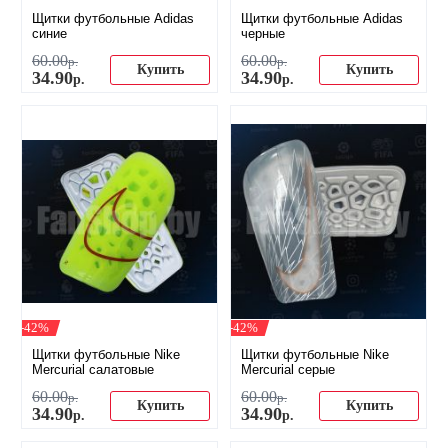
Щитки футбольные Adidas
Щитки футбольные Adidas
синие
черные
60
.
00
60
.
00
р.
р.
Купить
Купить
34
.
90
34
.
90
р.
р.
-42%
-42%
Щитки футбольные Nike
Щитки футбольные Nike
Mercurial салатовые
Mercurial серые
60
.
00
60
.
00
р.
р.
Купить
Купить
34
.
90
34
.
90
р.
р.