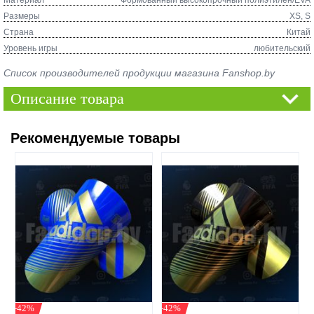
Материал
Формованный высокопрочный полиэтилен/EVA
Размеры
XS, S
Страна
Китай
Уровень игры
любительский
Список производителей продукции магазина Fanshop.by
Описание товара
Рекомендуемые товары
-42%
-42%