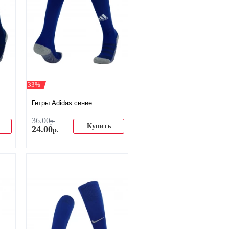
-33%
Гетры Adidas синие
36
.
00
р.
Купить
24
.
00
р.