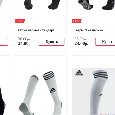
-33%
-33%
Гетры черные стандарт
Гетры Nike черный
36
.
00
36
.
00
р.
р.
ь
Купить
Купить
24
.
00
24
.
00
р.
р.