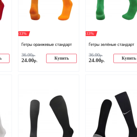
-33%
-33%
Гетры оранжевые стандарт
Гетры зелёные стандарт
36
.
00
36
.
00
р.
р.
ь
Купить
Купить
24
.
00
24
.
00
р.
р.