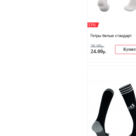
-33%
Гетры белые стандарт
36
.
00
р.
Купит
24
.
00
р.