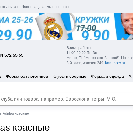
ертификат
Часто задаваемые вопросы
Время работы:
11:00-20:00 Пн-Вс
44 572 55 55
Минск, ТЦ "Московско-Венский", Незав
3-й этаж, магазин 349.
Как проехать
д
Форма без логотипов
Клубы и сборные
Форма и одежда
Ат
ы Adidas красные
das красные