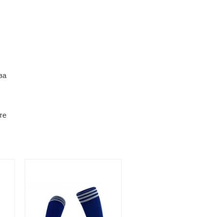
за
те