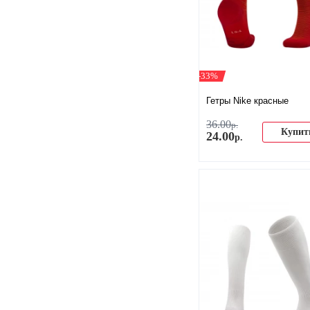
-33%
Гетры Nike красные
36
.
00
р.
Купит
24
.
00
р.