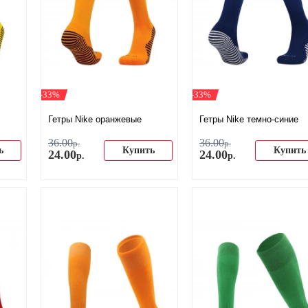
-33%
-33%
Гетры Nike оранжевые
Гетры Nike темно-синие
36
.
00
36
.
00
р.
р.
ь
Купить
Купить
24
.
00
24
.
00
р.
р.