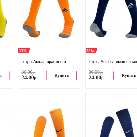
-33%
-33%
Гетры Adidas оранжевые
Гетры Adidas темно-синие
36
.
00
36
.
00
р.
р.
ь
Купить
Купить
24
.
00
24
.
00
р.
р.