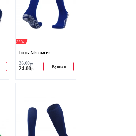
-33%
Гетры Nike синие
36
.
00
р.
Купить
24
.
00
р.