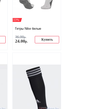
-33%
Гетры Nike белые
36
.
00
р.
Купить
24
.
00
р.