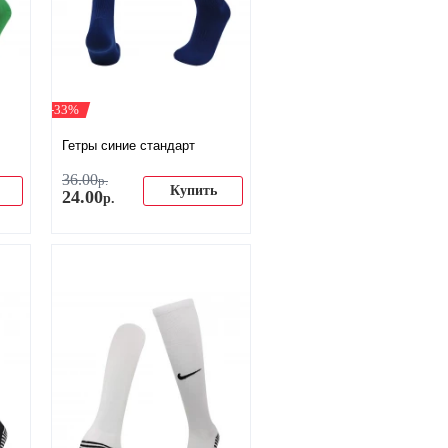
-33%
Гетры синие стандарт
36
.
00
р.
Купить
24
.
00
р.