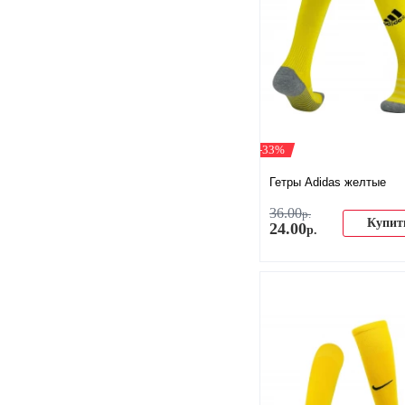
-33%
Гетры Adidas желтые
36
.
00
р.
Купит
24
.
00
р.