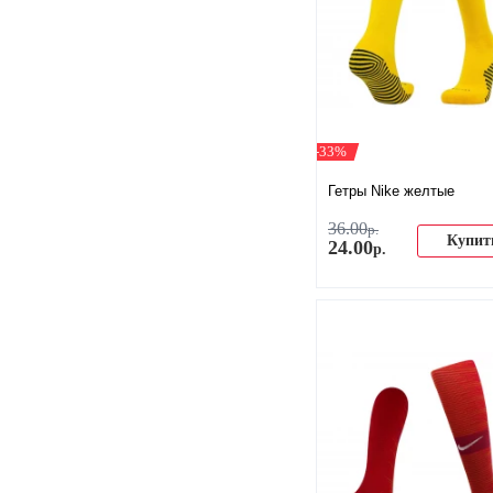
-33%
Гетры Nike желтые
36
.
00
р.
Купит
24
.
00
р.