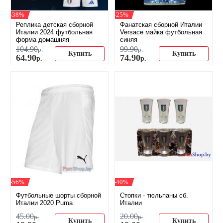
-38%
-25%
Реплика детская сборной
Фанатская сборной Италии
Италии 2024 футбольная
Versace майка футбольная
форма домашняя
синяя
104
.
90
99
.
90
р.
р.
Купить
Купить
64
.
90
74
.
90
р.
р.
-56%
-40%
Футбольные шорты сборной
​Стопки - тюльпаны сб.
Италии 2020 Puma
Италии
45
.
00
20
.
00
р.
р.
Купить
Купить