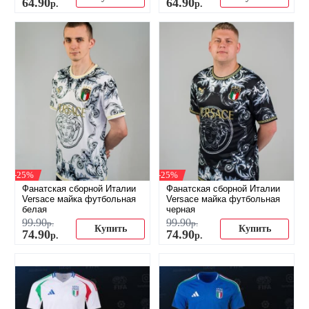
64
.
90
64
.
90
р.
р.
-25%
-25%
Фанатская сборной Италии
Фанатская сборной Италии
Versace майка футбольная
Versace майка футбольная
белая
черная
99
.
90
99
.
90
р.
р.
Купить
Купить
74
.
90
74
.
90
р.
р.