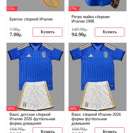
-11%
-37%
Ретро майка сборная
Брелок сборной Италии
Италии 1998
7
.
90
149
.
90
р.
р.
Купить
Купить
7
.
00
94
.
90
р.
р.
-38%
-38%
Basic детская сборной
Basic сборной Италии 2026
Италии 2026 футбольная
форма футбольная
форма домашняя
домашняя
104
.
90
104
.
90
р.
р.
Купить
Купить