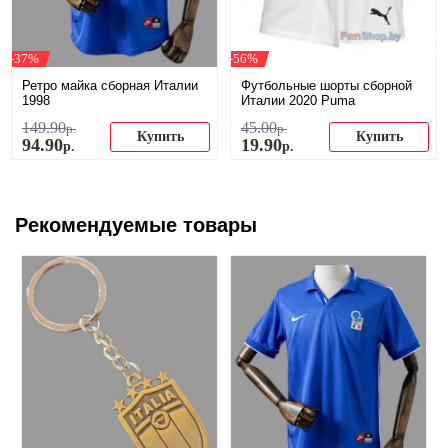
-37%
-56%
Ретро майка сборная Италии
Футбольные шорты сборной
1998
Италии 2020 Puma
149
.
90
45
.
00
р.
р.
Купить
Купить
94
.
90
19
.
90
р.
р.
Рекомендуемые товары