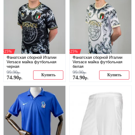
-25%
-25%
Фанатская сборной Италии
Фанатская сборной Италии
Versace майка футбольная
Versace майка футбольная
черная
белая
99
.
90
99
.
90
р.
р.
Купить
Купить
74
.
90
74
.
90
р.
р.