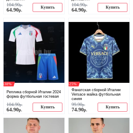
104
.
90
104
.
90
р.
р.
Купить
Купить
64
.
90
64
.
90
р.
р.
-38%
-25%
Фанатская сборной Италии
Реплика сборной Италии 2024
Versace майка футбольная
форма футбольная гостевая
синяя
104
.
90
99
.
90
р.
р.
Купить
Купить
64
.
90
74
.
90
р.
р.