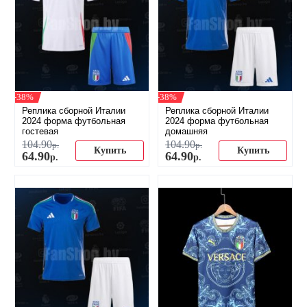
-38%
-38%
Реплика сборной Италии
Реплика сборной Италии
2024 форма футбольная
2024 форма футбольная
гостевая
домашняя
104
.
90
104
.
90
р.
р.
Купить
Купить
64
.
90
64
.
90
р.
р.