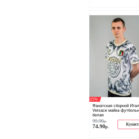
-25%
Фанатская сборной Ита
Versace майка футболь
белая
99
.
90
р.
Купит
74
.
90
р.