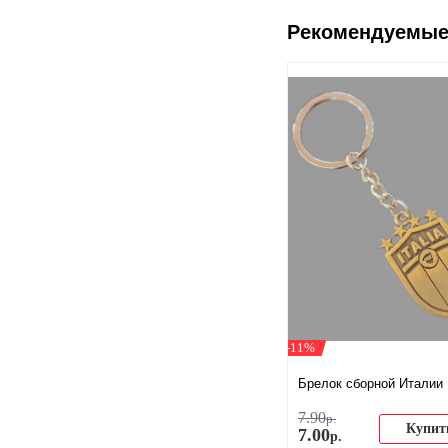
Рекомендуемые
-11%
Брелок сборной Италии
7
.
90
р.
Купит
7
.
00
р.