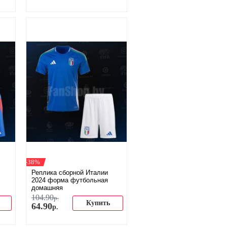
-38%
Реплика сборной Италии
2024 форма футбольная
домашняя
104
.
90
р.
Купить
64
.
90
р.