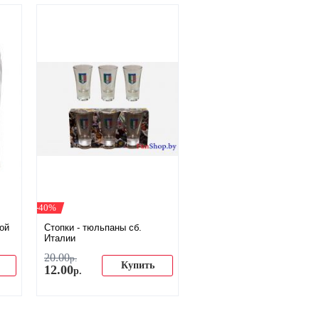
-40%
ой
​Стопки - тюльпаны сб.
Италии
20
.
00
р.
Купить
12
.
00
р.