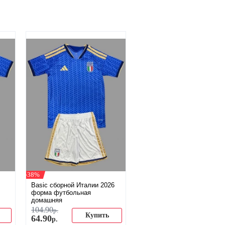
-38%
Basic сборной Италии 2026
форма футбольная
домашняя
104
.
90
р.
Купить
64
.
90
р.