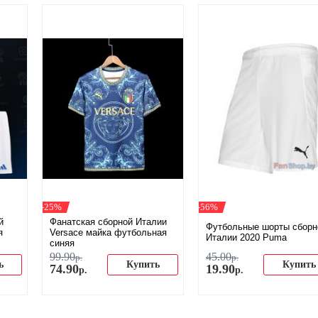
-25%
-56%
й
Фанатская сборной Италии
Футбольные шорты сборн
я
Versace майка футбольная
Италии 2020 Puma
синяя
99
.
90
45
.
00
р.
р.
ь
Купить
Купить
74
.
90
19
.
90
р.
р.