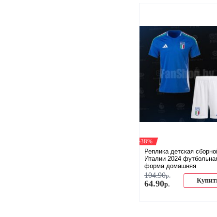
-38%
Реплика детская сборно
Италии 2024 футбольна
форма домашняя
104
.
90
р.
Купит
64
.
90
р.