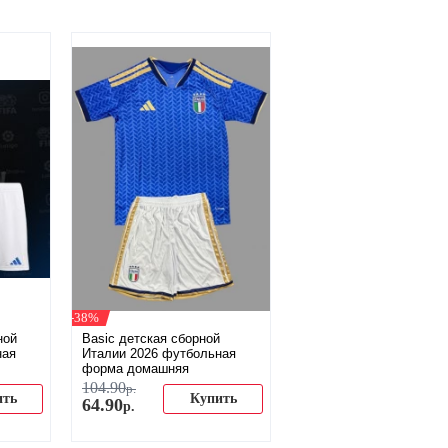
-38%
ной
Basic детская сборной
ная
Италии 2026 футбольная
форма домашняя
104
.
90
р.
ить
Купить
64
.
90
р.