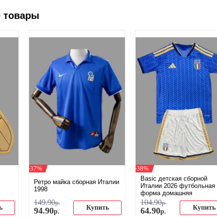
 товары
-37%
-38%
Basic детская сборной
Ретро майка сборная Италии
Италии 2026 футбольная
1998
форма домашняя
149
.
90
104
.
90
р.
р.
ь
Купить
Купить
94
.
90
64
.
90
р.
р.