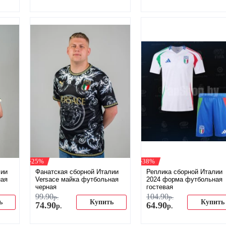
-25%
-38%
лии
Фанатская сборной Италии
Реплика сборной Италии
ная
Versace майка футбольная
2024 форма футбольная
черная
гостевая
99
.
90
104
.
90
р.
р.
ь
Купить
Купить
74
.
90
64
.
90
р.
р.