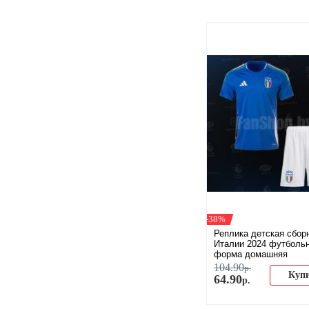
-38%
Реплика детская сбор
Италии 2024 футболь
форма домашняя
104
.
90
р.
Куп
64
.
90
р.