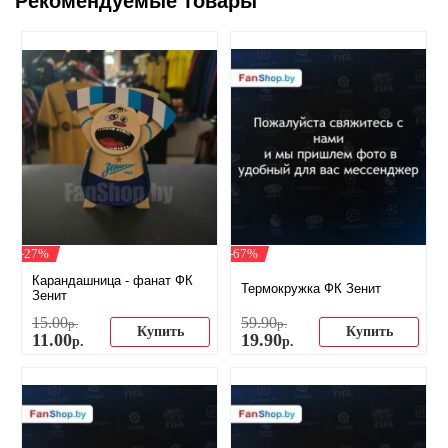
Рекомендуемые товары
-27%
-67%
Карандашница - фанат ФК
Термокружка ФК Зенит
Зенит
15
.
00
59
.
90
р.
р.
Купить
Купить
11
.
00
19
.
90
р.
р.