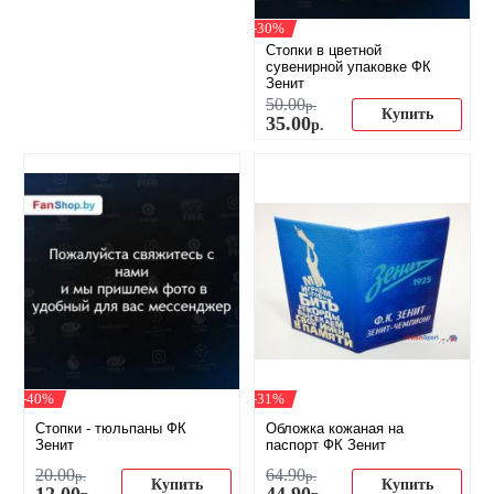
-30%
Стопки в цветной
сувенирной упаковке ФК
Зенит
50
.
00
р.
Купить
35
.
00
р.
-40%
-31%
​Стопки - тюльпаны ФК
Обложка кожаная на
Зенит
паспорт ФК Зенит
20
.
00
64
.
90
р.
р.
Купить
Купить