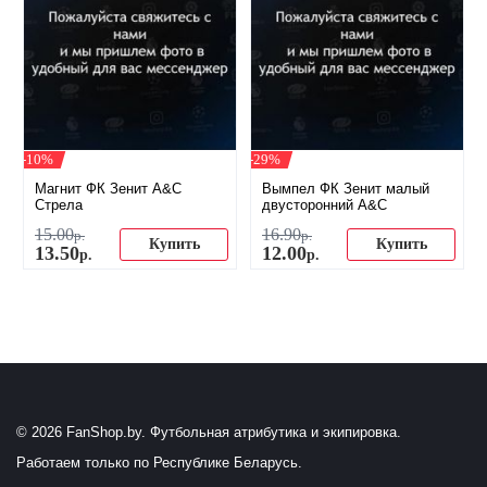
-10%
-29%
Магнит ФК Зенит A&C
Вымпел ФК Зенит малый
Стрела
двусторонний A&C
15
.
00
16
.
90
р.
р.
Купить
Купить
13
.
50
12
.
00
р.
р.
© 2026 FanShop.by. Футбольная атрибутика и экипировка.
Работаем только по Республике Беларусь.