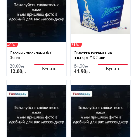
-40%
-31%
​Стопки - тюльпаны ФК
Обложка кожаная на
Зенит
паспорт ФК Зенит
20
.
00
64
.
90
р.
р.
Купить
Купить
12
.
00
44
.
90
р.
р.