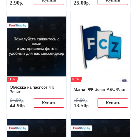
Купить
Купить
2
.
90
25
.
00
р.
р.
-31%
-10%
Обложка на паспорт ФК
Магнит ФК Зенит A&C Флаг
Зенит
64
.
90
15
.
00
р.
р.
Купить
Купить
44
.
90
13
.
50
р.
р.