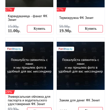
-27%
-67%
Карандашница - фанат ФК
Термокружка ФК Зенит
Зенит
15
.
00
59
.
90
р.
р.
Купить
Купить
11
.
00
19
.
90
р.
р.
-29%
Универсальная обложка для
паспорта и водительского
Зажим для денег ФК Зенит
удостоверения ФК Зенит
69
.
90
р.