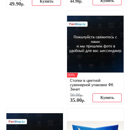
Купить
44
.
90
р.
Купить
49
.
90
р.
-30%
Стопки в цветной
сувенирной упаковке ФК
Зенит
50
.
00
р.
Купить
35
.
00
р.