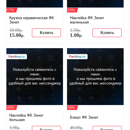
-17%
-33%
Кружка керамическая ФК
Наклейка ФК Зенит
Зенит
маленькая
18
.
00
1
.
50
р.
р.
Купить
Купить
15
.
00
1
.
00
р.
р.
-26%
-38%
Наклейка ФК Зенит
Бокал ФК Зенит
большая
3
.
90
40
.
00
р.
р.