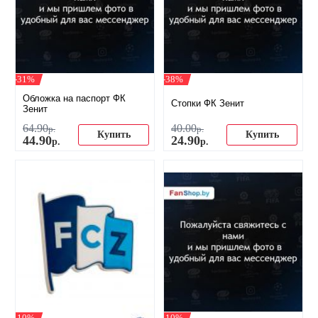
-31%
-38%
Обложка на паспорт ФК
Стопки ФК Зенит
Зенит
64
.
90
40
.
00
р.
р.
Купить
Купить
44
.
90
24
.
90
р.
р.
-10%
-10%