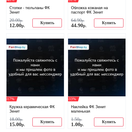
​Стопки - тюльпаны ФК
Обложка кожаная на
Зенит
паспорт ФК Зенит
20
.
00
64
.
90
р.
р.
Купить
Купить
12
.
00
44
.
90
р.
р.
-17%
-33%
Кружка керамическая ФК
Наклейка ФК Зенит
Зенит
маленькая
18
.
00
1
.
50
р.
р.
Купить
Купить
15
.
00
1
.
00
р.
р.