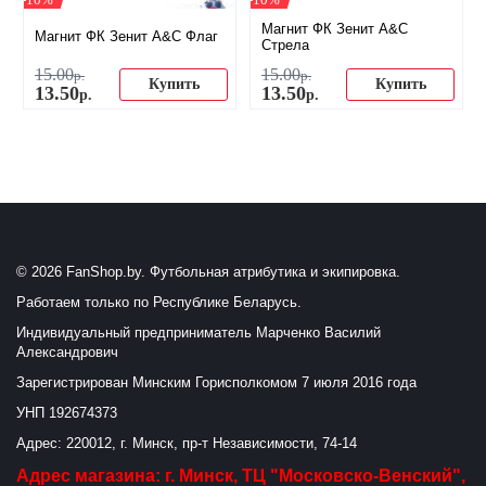
Магнит ФК Зенит A&C
Магнит ФК Зенит A&C Флаг
Стрела
15
.
00
15
.
00
р.
р.
Купить
Купить
13
.
50
13
.
50
р.
р.
© 2026 FanShop.by. Футбольная атрибутика и экипировка.
Работаем только по Республике Беларусь.
Индивидуальный предприниматель Марченко Василий
Александрович
Зарегистрирован Минским Горисполкомом 7 июля 2016 года
УНП 192674373
Адрес: 220012, г. Минск, пр-т Независимости, 74-14
Адрес магазина: г. Минск, ТЦ "Московско-Венский",