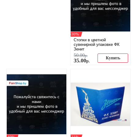
-30%
Стопки в цветной
сувенирной упаковке ФК
Зенит
50
.
00
р.
Купить
35
.
00
р.
-40%
-31%