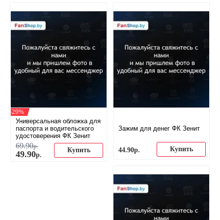
-29%
Универсальная обложка для
паспорта и водительского
Зажим для денег ФК Зенит
удостоверения ФК Зенит
69
.
90
р.
Купить
44
.
90
р.
Купить
49
.
90
р.