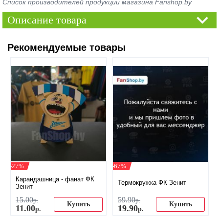
Список производителей продукции магазина Fanshop.by
Описание товара
Рекомендуемые товары
-27%
-67%
Карандашница - фанат ФК
Термокружка ФК Зенит
Зенит
15
.
00
59
.
90
р.
р.
Купить
Купить
11
.
00
19
.
90
р.
р.