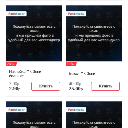
-26%
-38%
Наклейка ФК Зенит
Бокал ФК Зенит
большая
3
.
90
40
.
00
р.
р.
Купить
Купить
2
.
90
25
.
00
р.
р.