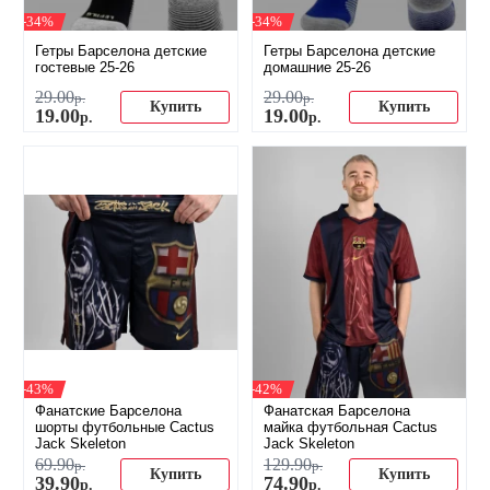
-34%
-34%
Гетры Барселона детские
Гетры Барселона детские
гостевые 25-26
домашние 25-26
29
.
00
29
.
00
р.
р.
Купить
Купить
19
.
00
19
.
00
р.
р.
-43%
-42%
Фанатские Барселона
Фанатская Барселона
шорты футбольные Cactus
майка футбольная Cactus
Jack Skeleton
Jack Skeleton
69
.
90
129
.
90
р.
р.
Купить
Купить
39
.
90
74
.
90
р.
р.