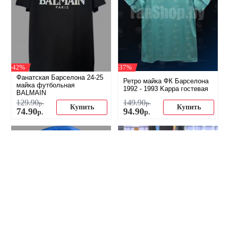
-42%
-37%
Фанатская Барселона 24-25
Ретро майка ФК Барселона
майка футбольная
1992 - 1993 Kappa гостевая
BALMAIN
129
.
90
149
.
90
р.
р.
Купить
Купить
74
.
90
94
.
90
р.
р.