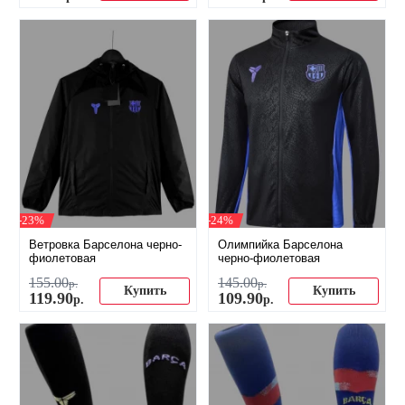
-23%
-24%
Ветровка Барселона черно-
Олимпийка Барселона
фиолетовая
черно-фиолетовая
155
.
00
145
.
00
р.
р.
Купить
Купить
119
.
90
109
.
90
р.
р.