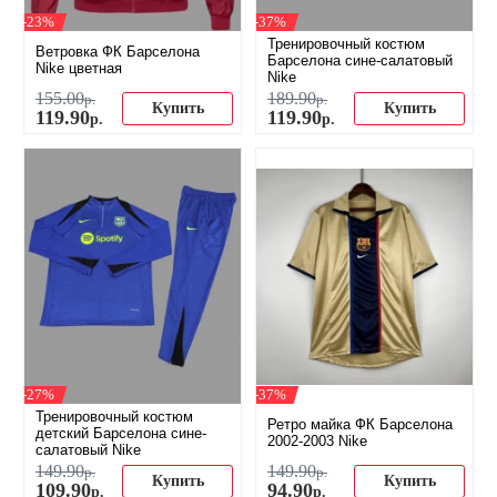
-23%
-37%
Тренировочный костюм
Ветровка ФК Барселона
Барселона сине-салатовый
Nike цветная
Nike
155
.
00
189
.
90
р.
р.
Купить
Купить
119
.
90
119
.
90
р.
р.
-27%
-37%
Тренировочный костюм
Ретро майка ФК Барселона
детский Барселона сине-
2002-2003 Nike
салатовый Nike
149
.
90
149
.
90
р.
р.
Купить
Купить
109
.
90
94
.
90
р.
р.