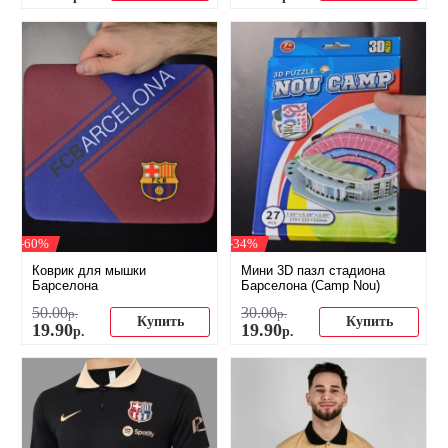
-60%
-34%
Коврик для мышки
Мини 3D пазл стадиона
Барселона
Барселона (Camp Nou)
50
.
00
30
.
00
р.
р.
Купить
Купить
19
.
90
19
.
90
р.
р.