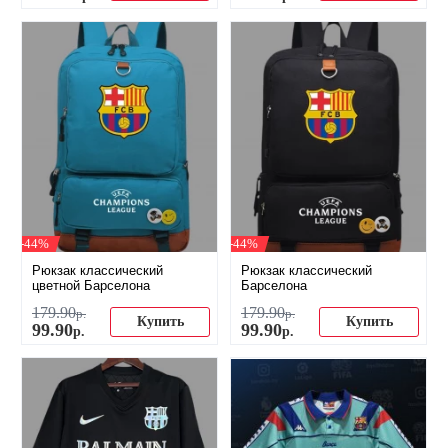
-44%
-44%
Рюкзак классический
Рюкзак классический
цветной Барселона
Барселона
179
.
90
179
.
90
р.
р.
Купить
Купить
99
.
90
99
.
90
р.
р.