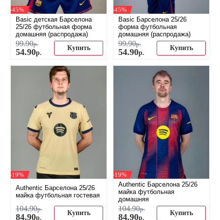
-45%
-45%
Basic детская Барселона
Basic Барселона 25/26
25/26 футбольная форма
форма футбольная
домашняя (распродажа)
домашняя (распродажа)
99
.
90
99
.
90
р.
р.
Купить
Купить
54
.
90
54
.
90
р.
р.
-19%
-19%
Authentic Барселона 25/26
Authentic Барселона 25/26
майка футбольная
майка футбольная гостевая
домашняя
104
.
90
104
.
90
р.
р.
Купить
Купить
84
.
90
84
.
90
р.
р.