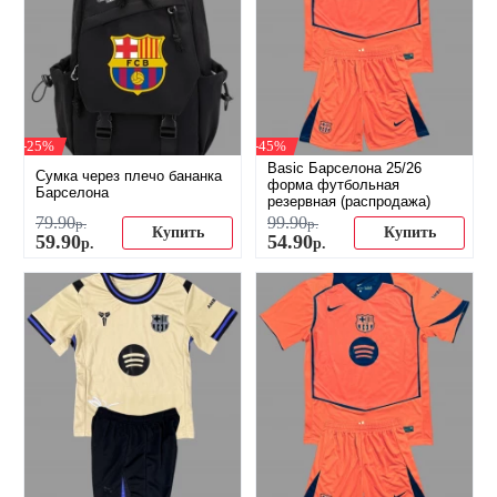
-25%
-45%
Basic Барселона 25/26
Сумка через плечо бананка
форма футбольная
Барселона
резервная (распродажа)
79
.
90
99
.
90
р.
р.
Купить
Купить
59
.
90
54
.
90
р.
р.