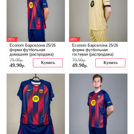
-38%
-38%
Econom Барселона 25/26
Econom Барселона 25/26
форма футбольная
форма футбольная
домашняя (распродажа)
гостевая (распродажа)
79
.
90
79
.
90
р.
р.
Купить
Купить
49
.
90
49
.
90
р.
р.