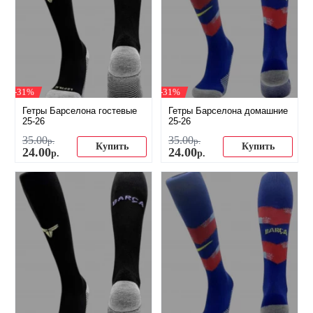
-31%
-31%
Гетры Барселона гостевые
Гетры Барселона домашние
25-26
25-26
35
.
00
35
.
00
р.
р.
Купить
Купить
24
.
00
24
.
00
р.
р.