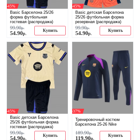
-45%
-45%
Basic Барселона 25/26
Basic детская Барселона
форма футбольная
25/26 футбольная форма
гостевая (распродажа)
резервная (распродажа)
99
.
90
99
.
90
р.
р.
Купить
Купить
54
.
90
54
.
90
р.
р.
-45%
-37%
Basic детская Барселона
Тренировочный костюм
25/26 футбольная форма
Барселона 25-26 Nike
гостевая (распродажа)
99
.
90
189
.
90
р.
р.
Купить
Купить
54
.
90
119
.
90
р.
р.