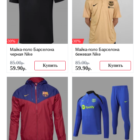
-30%
-30%
Майка-поло Барселона
Майка-поло Барселона
черная Nike
бежевая Nike
85
.
00
85
.
00
р.
р.
Купить
Купить
59
.
90
59
.
90
р.
р.