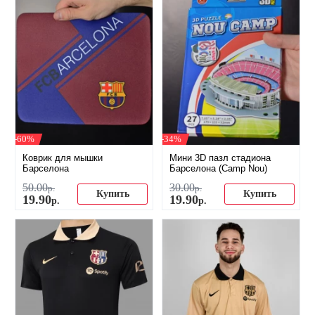
-60%
-34%
Коврик для мышки
Мини 3D пазл стадиона
Барселона
Барселона (Camp Nou)
50
.
00
30
.
00
р.
р.
Купить
Купить
19
.
90
19
.
90
р.
р.