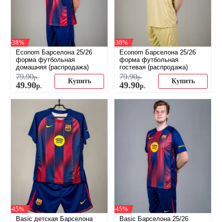
-38%
-38%
Econom Барселона 25/26
Econom Барселона 25/26
форма футбольная
форма футбольная
домашняя (распродажа)
гостевая (распродажа)
79
.
90
79
.
90
р.
р.
Купить
Купить
49
.
90
49
.
90
р.
р.
-45%
-45%
Basic детская Барселона
Basic Барселона 25/26