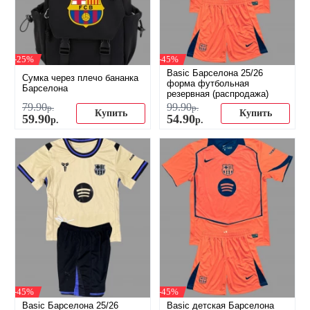
-25%
-45%
Basic Барселона 25/26
Сумка через плечо бананка
форма футбольная
Барселона
резервная (распродажа)
79
.
90
99
.
90
р.
р.
Купить
Купить
59
.
90
54
.
90
р.
р.
-45%
-45%
Basic Барселона 25/26
Basic детская Барселона