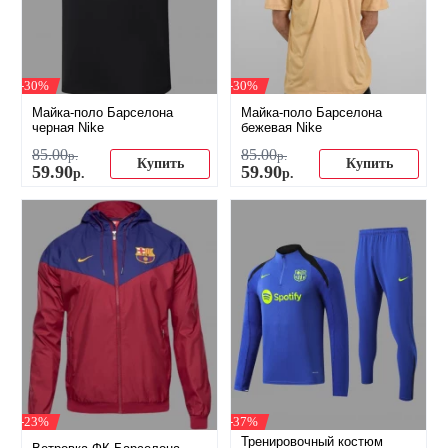
-30%
-30%
Майка-поло Барселона
Майка-поло Барселона
черная Nike
бежевая Nike
85
.
00
85
.
00
р.
р.
Купить
Купить
59
.
90
59
.
90
р.
р.
-23%
-37%
Тренировочный костюм