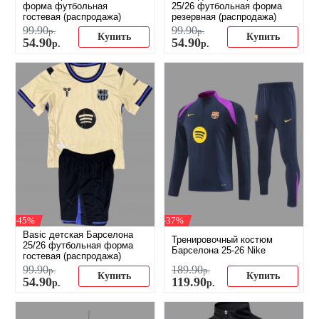
форма футбольная
25/26 футбольная форма
гостевая (распродажа)
резервная (распродажа)
99
.
90
99
.
90
р.
р.
Купить
Купить
54
.
90
54
.
90
р.
р.
-45%
-37%
Basic детская Барселона
Тренировочный костюм
25/26 футбольная форма
Барселона 25-26 Nike
гостевая (распродажа)
99
.
90
189
.
90
р.
р.
Купить
Купить
54
.
90
119
.
90
р.
р.