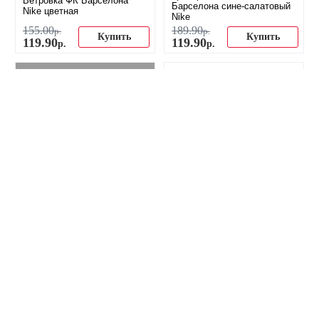
Ветровка ФК Барселона
Барселона сине-салатовый
Nike цветная
Nike
155
.
00
189
.
90
р.
р.
Купить
Купить
119
.
90
119
.
90
р.
р.
-27%
-37%
Тренировочный костюм
Ретро майка ФК Барселона
детский Барселона сине-
2002-2003 Nike
салатовый Nike
149
.
90
149
.
90
р.
р.
Купить
Купить
109
.
90
94
.
90
р.
р.