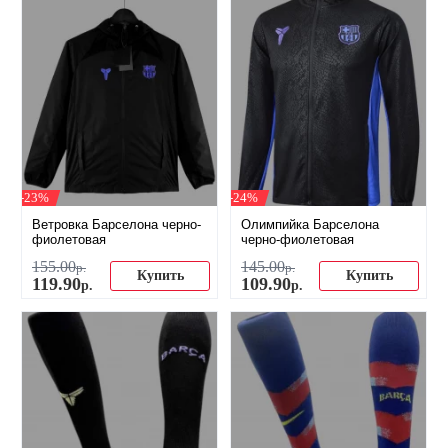
-23%
-24%
Ветровка Барселона черно-
Олимпийка Барселона
фиолетовая
черно-фиолетовая
155
.
00
145
.
00
р.
р.
Купить
Купить
119
.
90
109
.
90
р.
р.