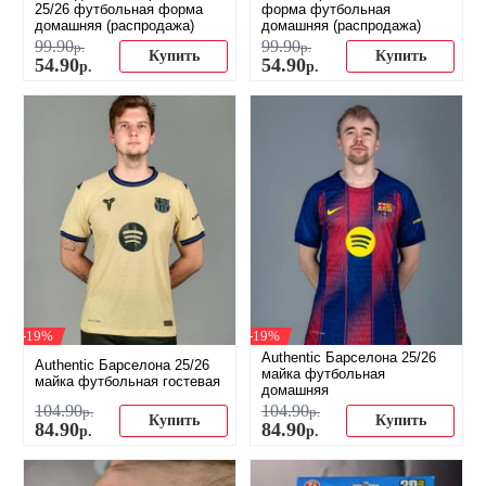
25/26 футбольная форма
форма футбольная
домашняя (распродажа)
домашняя (распродажа)
99
.
90
99
.
90
р.
р.
Купить
Купить
54
.
90
54
.
90
р.
р.
-19%
-19%
Authentic Барселона 25/26
Authentic Барселона 25/26
майка футбольная
майка футбольная гостевая
домашняя
104
.
90
104
.
90
р.
р.
Купить
Купить
84
.
90
84
.
90
р.
р.