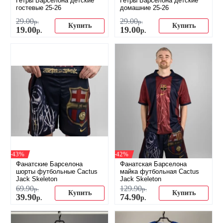
Гетры Барселона детские
Гетры Барселона детские
гостевые 25-26
домашние 25-26
29
.
00
29
.
00
р.
р.
Купить
Купить
19
.
00
19
.
00
р.
р.
-43%
-42%
Фанатские Барселона
Фанатская Барселона
шорты футбольные Cactus
майка футбольная Cactus
Jack Skeleton
Jack Skeleton
69
.
90
129
.
90
р.
р.
Купить
Купить
39
.
90
74
.
90
р.
р.