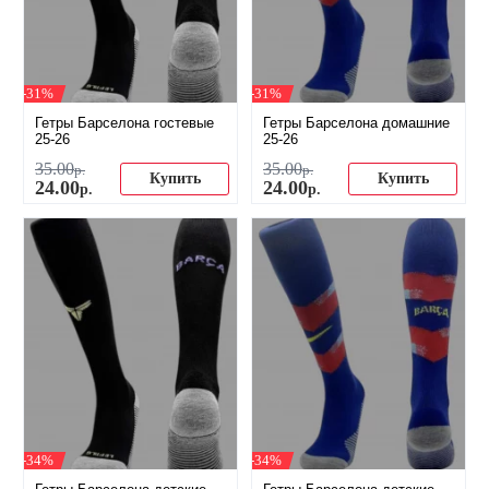
-31%
-31%
Гетры Барселона гостевые
Гетры Барселона домашние
25-26
25-26
35
.
00
35
.
00
р.
р.
Купить
Купить
24
.
00
24
.
00
р.
р.
-34%
-34%