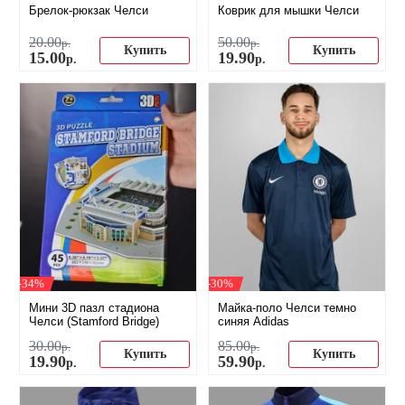
Брелок-рюкзак Челси
Коврик для мышки Челси
20
.
00
50
.
00
р.
р.
Купить
Купить
15
.
00
19
.
90
р.
р.
-34%
-30%
Мини 3D пазл стадиона
Майка-поло Челси темно
Челси (Stamford Bridge)
синяя Adidas
30
.
00
85
.
00
р.
р.
Купить
Купить
19
.
90
59
.
90
р.
р.