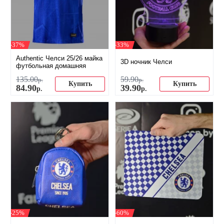
-37%
-33%
Authentic Челси 25/26 майка
3D ночник Челси
футбольная домашняя
135
.
00
59
.
90
р.
р.
Купить
Купить
84
.
90
39
.
90
р.
р.
-25%
-60%