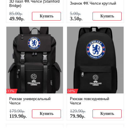
3D пазл ФК Челси (Stamford
Значок ФК Челси круглый
Bridge)
85
.
00
5
.
00
р.
р.
Купить
Купить
49
.
90
3
.
50
р.
р.
-33%
-38%
Рюкзак универсальный
Рюкзак повседневный
Челси
Челси
179
.
90
129
.
90
р.
р.
Купить
Купить
119
.
90
79
.
90
р.
р.