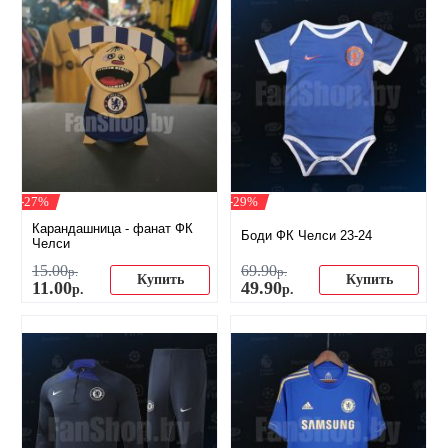
-27%
-29%
Карандашница - фанат ФК
Боди ФК Челси 23-24
Челси
15
.
00
69
.
90
р.
р.
Купить
Купить
11
.
00
49
.
90
р.
р.