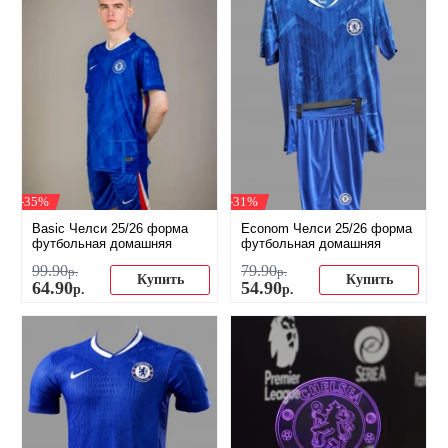
-35%
-31%
Basic Челси 25/26 форма
Econom Челси 25/26 форма
футбольная домашняя
футбольная домашняя
99
.
90
79
.
90
р.
р.
Купить
Купить
64
.
90
54
.
90
р.
р.