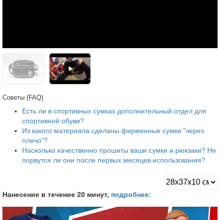
Советы (FAQ)
Есть ли в спортивных сумках дополнительный отдел для
спортивной обуви?
Из какого материала сделаны фирменные сумки "через
плечо"?
Насколько качественно прошиты ваши сумки и рюкзаки? Не
порвутся ли они после первых месяцев использования?
Нанесение в течение 20 минут,
подробнее: