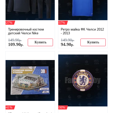
-27%
-37%
Тренировочный костюм
Ретро майка ФК Челси 2012
детский Челси Nike
- 2013
149
.
90
149
.
90
р.
р.
Купить
Купить
109
.
90
94
.
90
р.
р.
-41%
-30%