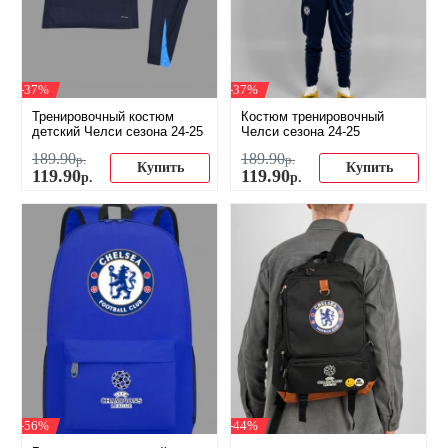
-37%
-37%
Тренировочный костюм
Костюм тренировочный
детский Челси сезона 24-25
Челси сезона 24-25
189
.
90
189
.
90
р.
р.
Купить
Купить
119
.
90
119
.
90
р.
р.
-56%
-44%