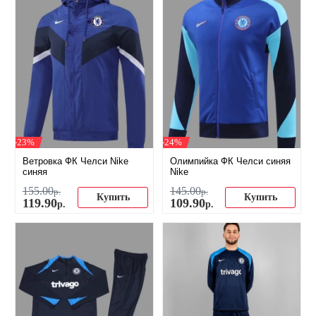
-23%
-24%
Ветровка ФК Челси Nike
Олимпийка ФК Челси синяя
синяя
Nike
155
.
00
145
.
00
р.
р.
Купить
Купить
119
.
90
109
.
90
р.
р.