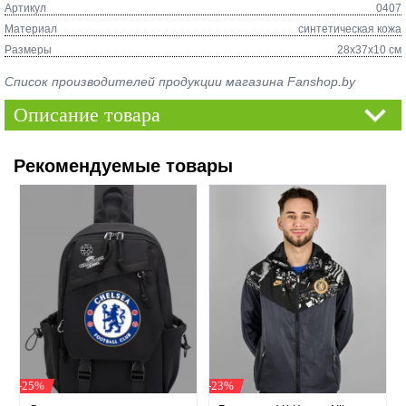
Артикул
0407
Материал
синтетическая кожа
Размеры
28х37х10 см
Список производителей продукции магазина Fanshop.by
Описание товара
Рекомендуемые товары
-25%
-23%