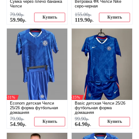
Сумка через плечо бананка
Ветровка ФК Челси Nike
Челси
серо-черная
79
.
90
155
.
00
р.
р.
Купить
Купить
59
.
90
119
.
90
р.
р.
-31%
-35%
Econom детская Челси
Basic детская Челси 25/26
25/26 форма футбольная
футбольная форма
домашняя
домашняя
79
.
90
99
.
90
р.
р.
Купить
Купить
54
.
90
64
.
90
р.
р.