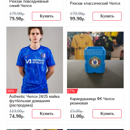
Рюкзак повседневный
Рюкзак классический Челси
синий Челси
179
.
90
179
.
90
р.
р.
Купить
Купить
79
.
90
99
.
90
р.
р.
-38%
-27%
Authentic Челси 24/25 майка
Карандашница ФК Челси
футбольная домашняя
резиновая
(распродажа)
119
.
90
15
.
00
р.
р.
Купить
Купить
74
.
90
11
.
00
р.
р.